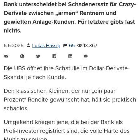
Bank unterscheidet bei Schadenersatz für Crazy-
Derivate zwischen „armen“ Rentnern und
gewieften Anlage-Kunden. Für letztere gibts fast
nichts.
6.6.2025
Lukas Hässig
65
13.367
E-
WhatsApp
Twitter
Facebook
LinkedIn
Mail
Seite
drucken
Die UBS öffnet ihre Schatulle im Dollar-Derivate-
Skandal je nach Kunde.
Den klassischen Kleinen, der nur „ein paar
Prozent“ Rendite gewünscht hat, hält sie praktisch
schadlos.
Umgekehrt kriegen jene, die bei der Bank als
Profi-Investor registriert sind, die volle Härte des
Multis zu spüren.