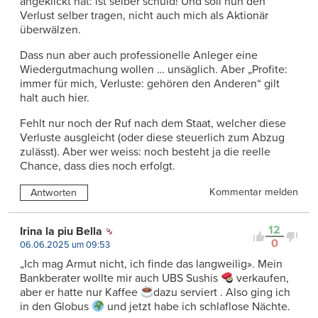
angeklickt hat: ist selber schuld! Und soll nun den
Verlust selber tragen, nicht auch mich als Aktionär
überwälzen.
Dass nun aber auch professionelle Anleger eine
Wiedergutmachung wollen … unsäglich. Aber „Profite:
immer für mich, Verluste: gehören den Anderen“ gilt
halt auch hier.
Fehlt nur noch der Ruf nach dem Staat, welcher diese
Verluste ausgleicht (oder diese steuerlich zum Abzug
zulässt). Aber wer weiss: noch besteht ja die reelle
Chance, dass dies noch erfolgt.
Kommentar melden
Antworten
12
Irina la piu Bella
0
06.06.2025 um 09:53
„Ich mag Armut nicht, ich finde das langweilig». Mein
Bankberater wollte mir auch UBS Sushis
verkaufen,
aber er hatte nur Kaffee
dazu serviert . Also ging ich
in den Globus
und jetzt habe ich schlaflose Nächte.