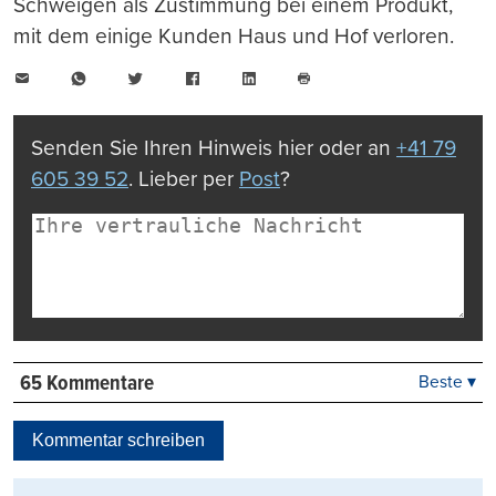
Schweigen als Zustimmung bei einem Produkt,
mit dem einige Kunden Haus und Hof verloren.
E-
WhatsApp
Twitter
Facebook
LinkedIn
Mail
Seite
drucken
Senden Sie Ihren Hinweis hier oder an
+41 79
605 39 52
. Lieber per
Post
?
65 Kommentare
Beste ▾
Beste
Neueste
Kommentar schreiben
Viele Antworten
Kontrovers