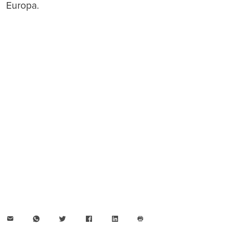
Europa.
E-
WhatsApp
Twitter
Facebook
LinkedIn
Mail
Seite