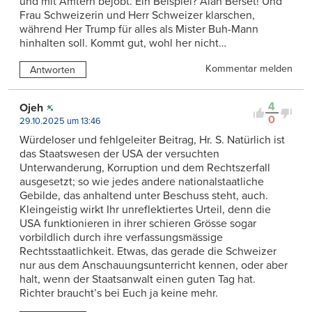
und mit Ämtern bejobt. Ein Beispiel? Alan Berset! Und
Frau Schweizerin und Herr Schweizer klarschen,
während Her Trump für alles als Mister Buh-Mann
hinhalten soll. Kommt gut, wohl her nicht…
Kommentar melden
Antworten
4
Ojeh
0
29.10.2025 um 13:46
Würdeloser und fehlgeleiter Beitrag, Hr. S. Natürlich ist
das Staatswesen der USA der versuchten
Unterwanderung, Korruption und dem Rechtszerfall
ausgesetzt; so wie jedes andere nationalstaatliche
Gebilde, das anhaltend unter Beschuss steht, auch.
Kleingeistig wirkt Ihr unreflektiertes Urteil, denn die
USA funktionieren in ihrer schieren Grösse sogar
vorbildlich durch ihre verfassungsmässige
Rechtsstaatlichkeit. Etwas, das gerade die Schweizer
nur aus dem Anschauungsunterricht kennen, oder aber
halt, wenn der Staatsanwalt einen guten Tag hat.
Richter braucht’s bei Euch ja keine mehr.