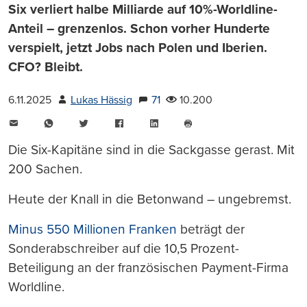
Six verliert halbe Milliarde auf 10%-Worldline-
Anteil – grenzenlos. Schon vorher Hunderte
verspielt, jetzt Jobs nach Polen und Iberien.
CFO? Bleibt.
6.11.2025
Lukas Hässig
71
10.200
E-
WhatsApp
Twitter
Facebook
LinkedIn
Mail
Seite
drucken
Die Six-Kapitäne sind in die Sackgasse gerast. Mit
200 Sachen.
Heute der Knall in die Betonwand – ungebremst.
Minus 550 Millionen Franken
beträgt der
Sonderabschreiber auf die 10,5 Prozent-
Beteiligung an der französischen Payment-Firma
Worldline.