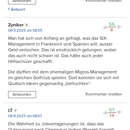
Kommentar melden
Antworten
1 Antwort
55
Zyniker
8
06.11.2025 um 08:55
Man hat sich von Anfang an gefragt, was das SIX-
Management in Frankreich und Spanien will, ausser
Geld verlochen. Das ist eindrücklich gelungen, wobei
das auch nicht schwer ist. Das hätte auch jeder
Hilfsschüler geschafft.
Die dürften mit dem ehemaligen Migros-Management
im gleichen Golfclub spielen. Dort konnten sie sich mit
Quatsch-Ideen gegenseitig „befruchten“.
Kommentar melden
Antworten
57
I.T
14
06.11.2025 um 08:07
Die Wahrheit zu Jobverlagerungen ist, dass das
Outsourcing nach Chennai in Indien (Projekt Arnold)