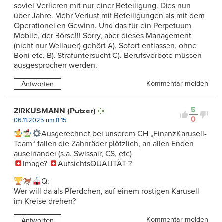
soviel Verlieren mit nur einer Beteiligung. Dies nun
über Jahre. Mehr Verlust mit Beteiligungen als mit dem
Operationellen Gewinn. Und das für ein Perpetuum
Mobile, der Börse!!! Sorry, aber dieses Management
(nicht nur Wellauer) gehört A). Sofort entlassen, ohne
Boni etc. B). Strafuntersucht C). Berufsverbote müssen
ausgesprochen werden.
Kommentar melden
Antworten
5
ZIRKUSMANN (Putzer)
0
06.11.2025 um 11:15
Ausgerechnet bei unserem CH „FinanzKarusell-
Team“ fallen die Zahnräder plötzlich, an allen Enden
auseinander (s.a. Swissair, CS, etc)
Image?
AufsichtsQUALITÄT ?
Q:
Wer will da als Pferdchen, auf einem rostigen Karusell
im Kreise drehen?
Kommentar melden
Antworten