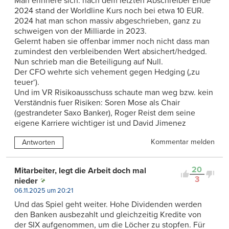
Man erinnere sich: nach dem letzten Abschreiber Ende
2024 stand der Worldline Kurs noch bei etwa 10 EUR.
2024 hat man schon massiv abgeschrieben, ganz zu
schweigen von der Milliarde in 2023.
Gelernt haben sie offenbar immer noch nicht dass man
zumindest den verbleibenden Wert absichert/hedged.
Nun schrieb man die Beteiligung auf Null.
Der CFO wehrte sich vehement gegen Hedging (‚zu
teuer‘).
Und im VR Risikoausschuss schaute man weg bzw. kein
Verständnis fuer Risiken: Soren Mose als Chair
(gestrandeter Saxo Banker), Roger Reist dem seine
eigene Karriere wichtiger ist und David Jimenez
Kommentar melden
Antworten
20
Mitarbeiter, legt die Arbeit doch mal
3
nieder
06.11.2025 um 20:21
Und das Spiel geht weiter. Hohe Dividenden werden
den Banken ausbezahlt und gleichzeitig Kredite von
der SIX aufgenommen, um die Löcher zu stopfen. Für