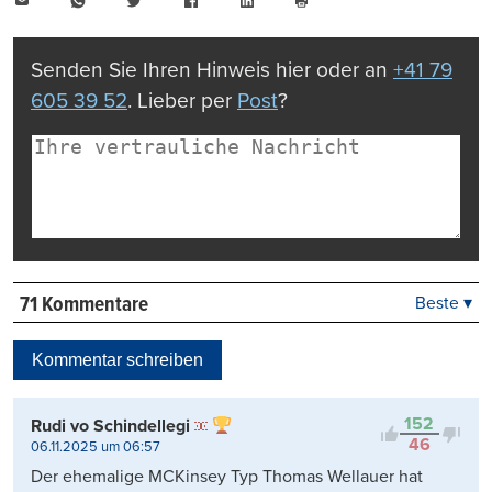
E-
WhatsApp
Twitter
Facebook
LinkedIn
Mail
Seite
drucken
Senden Sie Ihren Hinweis hier oder an
+41 79
605 39 52
. Lieber per
Post
?
71 Kommentare
Beste ▾
Beste
Neueste
Kommentar schreiben
Viele Antworten
Kontrovers
152
Rudi vo Schindellegi
46
06.11.2025 um 06:57
Der ehemalige MCKinsey Typ Thomas Wellauer hat