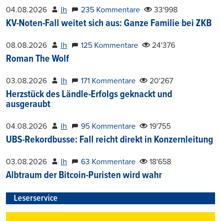
04.08.2026
lh
235 Kommentare
33'998
KV-Noten-Fall weitet sich aus: Ganze Familie bei ZKB
08.08.2026
lh
125 Kommentare
24'376
Roman The Wolf
03.08.2026
lh
171 Kommentare
20'267
Herzstück des Ländle-Erfolgs geknackt und
ausgeraubt
04.08.2026
lh
95 Kommentare
19'755
UBS-Rekordbusse: Fall reicht direkt in Konzernleitung
03.08.2026
lh
63 Kommentare
18'658
Albtraum der Bitcoin-Puristen wird wahr
Leserservice