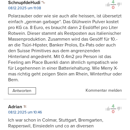
4
SchnupfdeHudi
0
08.12.2025 um 11:08
Polarzauber oder wie sie auch alle heissen, ist übersetzt
einfach „german garbage“. Das Glühwein Pulver kostet
pro KG ca. 8 Euro, es braucht dann 2 Esslöffel pro Liter
Rotwein. Dieser stammt als Restposten aus italienischer
Massenproduktion. Zusammen wird das Gesöff für 10.-
an die Tsüri-Hipster, Banker Prolos, Ex-Pats oder auch
den Suisse Primitives aus dem angrenzenden
Hinterland angedreht. Mit 0.4m2 pro Person ist das
Feeling am Place Buerkli dann ähnlich sympatisch wie
für Legehennen in einer Batteriehaltung. Wie Merry X-
mas richtig geht zeigen Stein am Rhein, Winterthur oder
Bern.
Kommentar melden
Antworten
4
Adrian
0
08.12.2025 um 10:46
Ich war schon in Colmar, Stuttgart, Bremgarten,
Rapperswil, Einsiedeln und co an diversen