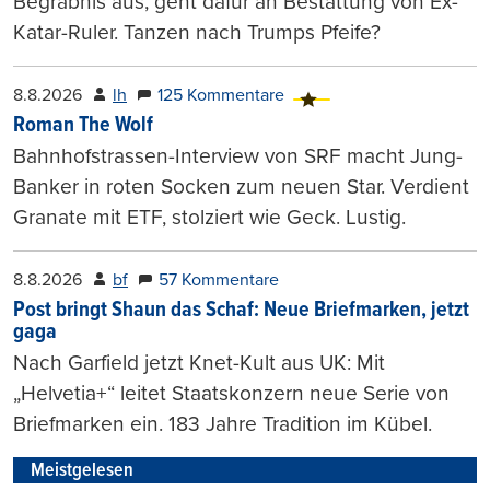
Begräbnis aus, geht dafür an Bestattung von Ex-
Katar-Ruler. Tanzen nach Trumps Pfeife?
8.8.2026
lh
125 Kommentare
Roman The Wolf
Bahnhofstrassen-Interview von SRF macht Jung-
Banker in roten Socken zum neuen Star. Verdient
Granate mit ETF, stolziert wie Geck. Lustig.
8.8.2026
bf
57 Kommentare
Post bringt Shaun das Schaf: Neue Briefmarken, jetzt
gaga
Nach Garfield jetzt Knet-Kult aus UK: Mit
„Helvetia+“ leitet Staatskonzern neue Serie von
Briefmarken ein. 183 Jahre Tradition im Kübel.
Meistgelesen