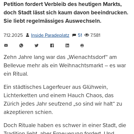
Petition fordert Verbleib des heutigen Markts,
doch Stadt lässt sich kaum davon beeindrucken.
Sie liebt regelmässiges Auswechseln.
7.12.2025
Inside Paradeplatz
51
7.581
E-
WhatsApp
Twitter
Facebook
LinkedIn
Mail
Seite
drucken
Zehn Jahre lang war das „Wienachtsdorf“ am
Bellevue mehr als ein Weihnachtsmarkt – es war
ein Ritual.
Ein städtisches Lagerfeuer aus Glühwein,
Lichterketten und einem Hauch Chaos, das
Zürich jedes Jahr seufzend „so sind wir halt“ zu
akzeptieren schien.
Doch Rituale haben es schwer in einer Stadt, die
Tradition liebt, aber Erneuerung fordert. Und