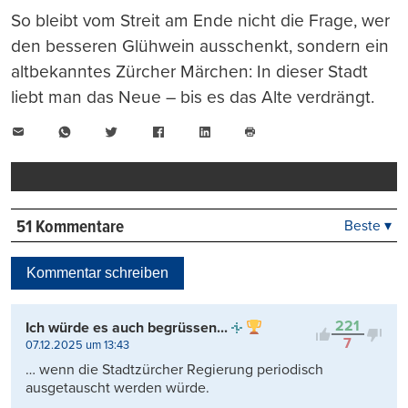
So bleibt vom Streit am Ende nicht die Frage, wer
den besseren Glühwein ausschenkt, sondern ein
altbekanntes Zürcher Märchen: In dieser Stadt
liebt man das Neue – bis es das Alte verdrängt.
E-
WhatsApp
Twitter
Facebook
LinkedIn
Mail
Seite
drucken
51 Kommentare
Beste ▾
Beste
Neueste
Kommentar schreiben
Viele Antworten
Kontrovers
221
Ich würde es auch begrüssen...
7
07.12.2025 um 13:43
… wenn die Stadtzürcher Regierung periodisch
ausgetauscht werden würde.