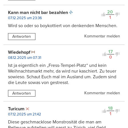
20
Kann man nicht bar bezahlen
1
07.12.2025 um 23:36
Wird so oder so boykottiert von denkenden Menschen.
Kommentar melden
Antworten
17
Wiedehopf
0
08.12.2025 um 07:31
Ist ja eigentlich ein „Fress-Tempel-Platz“ und kein
Weihnachtsmarkt mehr, da wird nur kaschiert. Zu teuer
sowieso. Schaut Euch mal im Ausland um. Zudem sind
die Leute sowas von gestresst.
Kommentar melden
Antworten
18
Turicum
1
07.12.2025 um 21:42
Diese geschmacklose Monstrosität die man am
Bellevue aufstellen will passt zu Zürich, viel Geld,