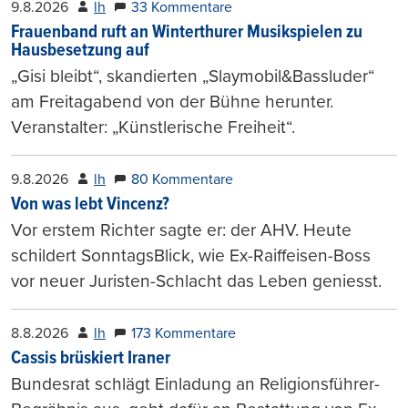
9.8.2026
lh
33 Kommentare
Frauenband ruft an Winterthurer Musikspielen zu
Hausbesetzung auf
„Gisi bleibt“, skandierten „Slaymobil&Bassluder“
am Freitagabend von der Bühne herunter.
Veranstalter: „Künstlerische Freiheit“.
9.8.2026
lh
80 Kommentare
Von was lebt Vincenz?
Vor erstem Richter sagte er: der AHV. Heute
schildert SonntagsBlick, wie Ex-Raiffeisen-Boss
vor neuer Juristen-Schlacht das Leben geniesst.
8.8.2026
lh
173 Kommentare
Cassis brüskiert Iraner
Bundesrat schlägt Einladung an Religionsführer-