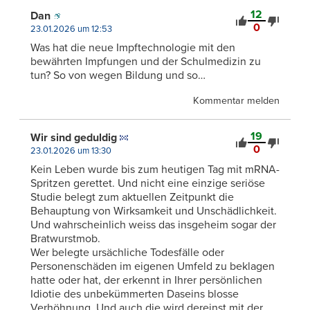
12
Dan
0
23.01.2026 um 12:53
Was hat die neue Impftechnologie mit den
bewährten Impfungen und der Schulmedizin zu
tun? So von wegen Bildung und so…
Kommentar melden
19
Wir sind geduldig
0
23.01.2026 um 13:30
Kein Leben wurde bis zum heutigen Tag mit mRNA-
Spritzen gerettet. Und nicht eine einzige seriöse
Studie belegt zum aktuellen Zeitpunkt die
Behauptung von Wirksamkeit und Unschädlichkeit.
Und wahrscheinlich weiss das insgeheim sogar der
Bratwurstmob.
Wer belegte ursächliche Todesfälle oder
Personenschäden im eigenen Umfeld zu beklagen
hatte oder hat, der erkennt in Ihrer persönlichen
Idiotie des unbekümmerten Daseins blosse
Verhöhnung. Und auch die wird dereinst mit der