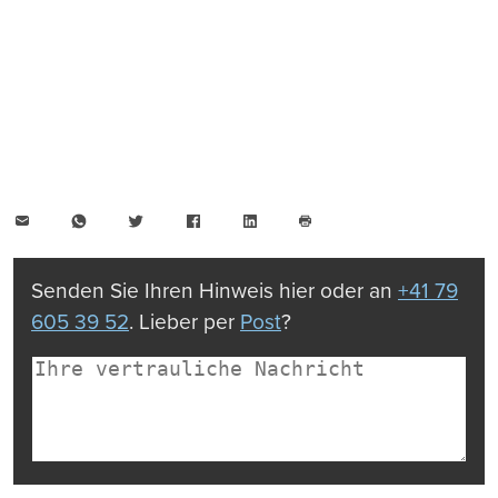
E-
WhatsApp
Twitter
Facebook
LinkedIn
Mail
Seite
drucken
Senden Sie Ihren Hinweis hier oder an
+41 79
605 39 52
. Lieber per
Post
?