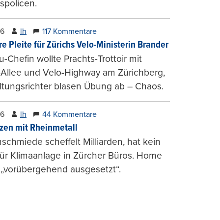
spolicen.
26
lh
117 Kommentare
e Pleite für Zürichs Velo-Ministerin Brander
u-Chefin wollte Prachts-Trottoir mit
Allee und Velo-Highway am Zürichberg,
tungsrichter blasen Übung ab – Chaos.
26
lh
44 Kommentare
zen mit Rheinmetall
schmiede scheffelt Milliarden, hat kein
für Klimaanlage in Zürcher Büros. Home
 „vorübergehend ausgesetzt“.