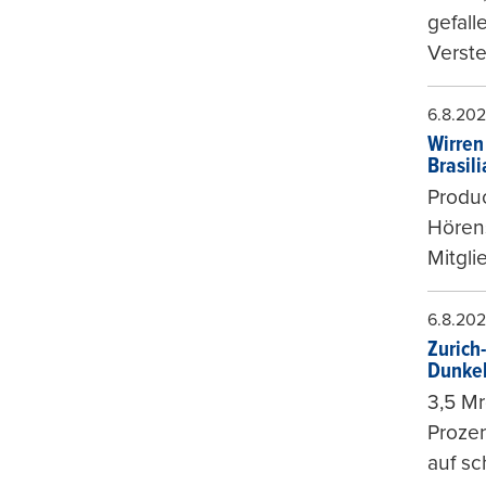
gefall
Verste
6.8.20
Wirren
Brasil
Produc
Hören
Mitgli
6.8.20
Zurich
Dunke
3,5 Mr
Prozen
auf sc