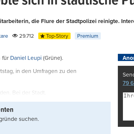
ebte sich in städtische P
beiterin, die Flure der Stadtpolizei reinigte. Inter
are
29.712
Top-Story
Premium
Ano
 für
Daniel Leupi
(Grüne).
tstag, in den Umfragen zu den
Send
79 6
en. Bei der Stadt.
enten
rgründe suchen.