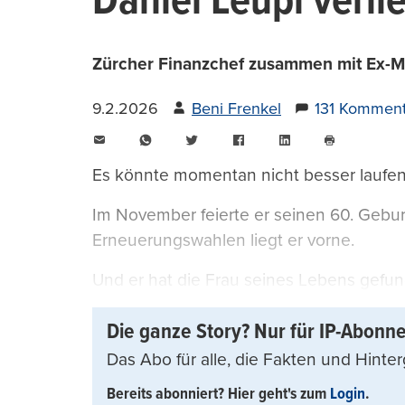
Daniel Leupi verli
Zürcher Finanzchef zusammen mit Ex-Mitar
9.2.2026
Beni Frenkel
131 Komment
E-
WhatsApp
Twitter
Facebook
LinkedIn
Mail
Seite
drucken
Es könnte momentan nicht besser laufen
Im November feierte er seinen 60. Gebur
Erneuerungswahlen liegt er vorne.
Und er hat die Frau seines Lebens gefund
Die ganze Story? Nur für IP-Abonn
Das Abo für alle, die Fakten und Hinte
Bereits abonniert? Hier geht's zum
Login
.