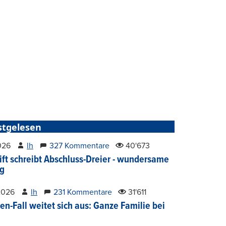
stgelesen
2026
lh
327 Kommentare
40'673
ift schreibt Abschluss-Dreier - wundersame
g
2026
lh
231 Kommentare
31'611
en-Fall weitet sich aus: Ganze Familie bei