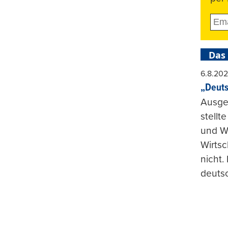
Das
6.8.20
„Deuts
Ausge
stellt
und Wi
Wirtsc
nicht.
deuts