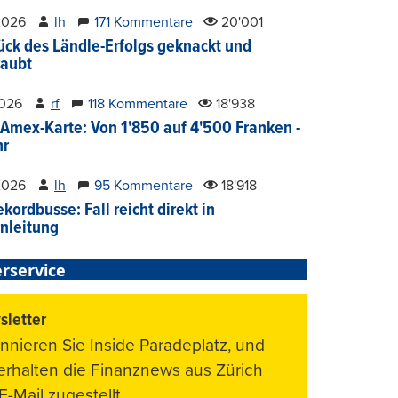
2026
lh
171 Kommentare
20'001
ück des Ländle-Erfolgs geknackt und
aubt
2026
rf
118 Kommentare
18'938
Amex-Karte: Von 1'850 auf 4'500 Franken -
hr
2026
lh
95 Kommentare
18'918
kordbusse: Fall reicht direkt in
nleitung
rservice
letter
nnieren Sie Inside Paradeplatz, und
 erhalten die Finanznews aus Zürich
E-Mail zugestellt.