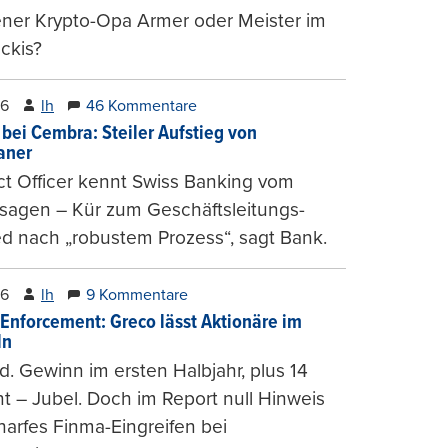
ener Krypto-Opa Armer oder Meister im
ckis?
26
lh
46 Kommentare
 bei Cembra: Steiler Aufstieg von
ianer
t Officer kennt Swiss Banking vom
sagen – Kür zum Geschäftsleitungs-
ed nach „robustem Prozess“, sagt Bank.
26
lh
9 Kommentare
-Enforcement: Greco lässt Aktionäre im
ln
d. Gewinn im ersten Halbjahr, plus 14
t – Jubel. Doch im Report null Hinweis
harfes Finma-Eingreifen bei