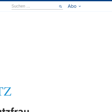
Suche
Abo
nach: