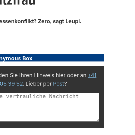
utzfrau
essenkonflikt? Zero, sagt Leupi.
nymous Box
en Sie Ihren Hinweis hier oder an
+41
05 39 52
. Lieber per
Post
?