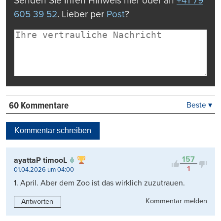
Senden Sie Ihren Hinweis hier oder an
+41 79
605 39 52
. Lieber per
Post
?
60 Kommentare
Beste ▾
Beste
Neueste
Kommentar schreiben
Viele Antworten
Kontrovers
157
ayattaP timooL
1
01.04.2026 um 04:00
1. April. Aber dem Zoo ist das wirklich zuzutrauen.
Kommentar melden
Antworten