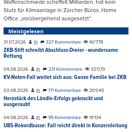
Waffenschmiede scheffelt Milliarden, hat kein
Stutz für Klimaanlage in Zürcher Büros. Home
Office „vorübergehend ausgesetzt“.
Meistgelesen
31.07.2026
lh
327 Kommentare
40'778
ZKB-Stift schreibt Abschluss-Dreier - wundersame
Rettung
04.08.2026
lh
231 Kommentare
32'079
KV-Noten-Fall weitet sich aus: Ganze Familie bei ZKB
03.08.2026
lh
171 Kommentare
20'045
Herzstück des Ländle-Erfolgs geknackt und
ausgeraubt
04.08.2026
lh
95 Kommentare
19'134
UBS-Rekordbusse: Fall reicht direkt in Konzernleitung