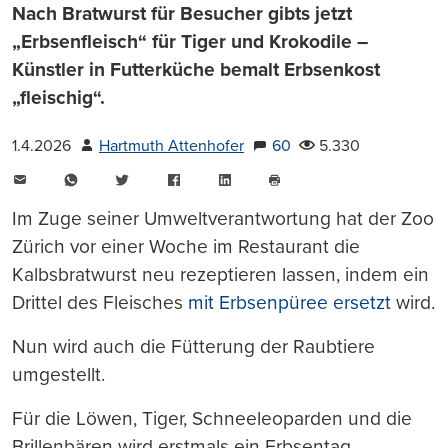
Nach Bratwurst für Besucher gibts jetzt
„Erbsenfleisch“ für Tiger und Krokodile –
Künstler in Futterküche bemalt Erbsenkost
„fleischig“.
1.4.2026
Hartmuth Attenhofer
60
5.330
E-
WhatsApp
Twitter
Facebook
LinkedIn
Mail
Seite
drucken
Im Zuge seiner Umweltverantwortung hat der Zoo
Zürich vor einer Woche im Restaurant die
Kalbsbratwurst neu rezeptieren lassen, indem ein
Drittel des Fleisches
mit Erbsenpüree ersetzt
wird.
Nun wird auch die Fütterung der Raubtiere
umgestellt.
Für die Löwen, Tiger, Schneeleoparden und die
Brillenbären wird erstmals ein Erbsentag