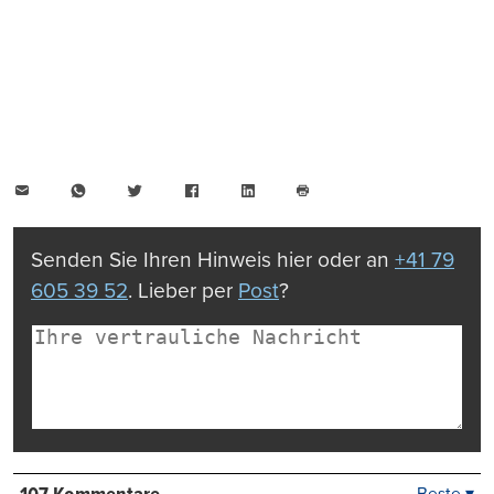
E-
WhatsApp
Twitter
Facebook
LinkedIn
Mail
Seite
drucken
Senden Sie Ihren Hinweis hier oder an
+41 79
605 39 52
. Lieber per
Post
?
Beste ▾