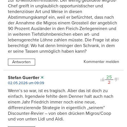
zur 10-Millionen-Initiative. Der wenig gebildete Migros-
Chef greift in unglaublich opportunistischer und
tendenziöser Art und Weise in diesen
Abstimmungskampf ein, weil er befürchtet, dass nach
der Annahme die Migros einem Grossteil der angeblich
90 Prozent Ausländer in den Fleich-Zerlegereinen und
in weiteren Tiefstlohnbereichen eben art- und
lebensgerechte Löhne zahlen müsste. Die Frage ist also
berechtigt: Wo hat denn Irminger den Schrank, in dem
er seine Tassen unmöglich haben kann?
Kommentar melden
Antworten
25
Stefan Guertler
2
02.05.2026 um 09:09
Wenn’s so war, ist es tragisch. Aber das ist doch zu
einfach. Irgendwie fehlte dem Denner halt auch nach
einem Jahr Friedrich immer noch eine neue,
differenzierende Strategie in eigentlich „seinem“
Discounter-Revier – von oben drücken Migros/Coop
und von unten Lidl und Aldi.