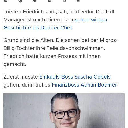
E-
WhatsApp
Twitter
Facebook
LinkedIn
Mail
Seite
drucken
Torsten Friedrich kam, sah, und verlor. Der Lidl-
Manager ist nach einem Jahr
schon wieder
Geschichte als Denner-Chef
.
Grund sind die Alten. Die sahen bei der Migros-
Billig-Tochter ihre Felle davonschwimmen.
Friedrich hatte kurzen Prozess mit ihnen
gemacht.
Zuerst musste
Einkaufs-Boss Sascha Göbels
gehen, dann traf es
Finanzboss Adrian Bodmer
.