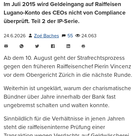
Im Juli 2015 wird Geldeingang auf Raiffeisen
Lugano-Konto des CEOs nicht von Compliance
überprüft. Teil 2 der IP-Serie.
24.6.2026
Zoé Baches
55
24.063
E-
WhatsApp
Twitter
Facebook
LinkedIn
Mail
Seite
drucken
Ab dem 10. August geht der Strafrechtsprozess
gegen den früheren Raiffeisenchef Pierin Vincenz
vor dem Obergericht Zürich in die nächste Runde.
Weiterhin ist ungeklärt, warum der charismatische
Bündner über Jahre innerhalb der Bank fast
ungebremst schalten und walten konnte.
Sinnbildlich für die Verhältnisse in jenen Jahren
steht die raiffeiseninterne Prüfung einer
Transaktion wegen Verdachts auf Geldwäscherei