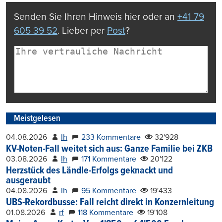
Senden Sie Ihren Hinweis hier oder an
+41 79
605 39 52
. Lieber per
Post
?
Meistgelesen
04.08.2026
lh
233 Kommentare
32'928
KV-Noten-Fall weitet sich aus: Ganze Familie bei ZKB
03.08.2026
lh
171 Kommentare
20'122
Herzstück des Ländle-Erfolgs geknackt und
ausgeraubt
04.08.2026
lh
95 Kommentare
19'433
UBS-Rekordbusse: Fall reicht direkt in Konzernleitung
01.08.2026
rf
118 Kommentare
19'108