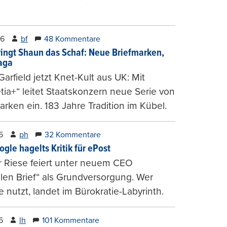
.
26
bf
48 Kommentare
ringt Shaun das Schaf: Neue Briefmarken,
gaga
arfield jetzt Knet-Kult aus UK: Mit
tia+“ leitet Staatskonzern neue Serie von
arken ein. 183 Jahre Tradition im Kübel.
6
ph
32 Kommentare
ogle hagelts Kritik für ePost
r Riese feiert unter neuem CEO
alen Brief“ als Grundversorgung. Wer
e nutzt, landet im Bürokratie-Labyrinth.
6
lh
101 Kommentare