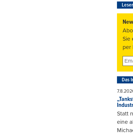
Leser
News
Abo
Sie
per 
Das I
7.8.202
„Tankst
Indust
Statt
eine 
Michae