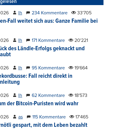
tgelesen
2026
lh
234 Kommentare
33'705
en-Fall weitet sich aus: Ganze Familie bei
2026
lh
171 Kommentare
20'221
ück des Ländle-Erfolgs geknackt und
aubt
2026
lh
95 Kommentare
19'664
kordbusse: Fall reicht direkt in
nleitung
2026
lh
62 Kommentare
18'573
um der Bitcoin-Puristen wird wahr
2026
as
115 Kommentare
17'465
nötli gespart, mit dem Leben bezahlt