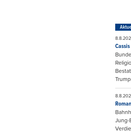
Aktue
8.8.20
Cassis 
Bundes
Religi
Bestat
Trumps
8.8.20
Roman
Bahnh
Jung-
Verdie