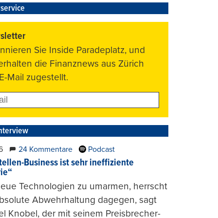
service
letter
nnieren Sie Inside Paradeplatz, und
 erhalten die Finanznews aus Zürich
E-Mail zugestellt.
nterview
6
24 Kommentare
Podcast
ellen-Business ist sehr ineffiziente
rie“
 neue Technologien zu umarmen, herrscht
absolute Abwehrhaltung dagegen, sagt
l Knobel, der mit seinem Preisbrecher-