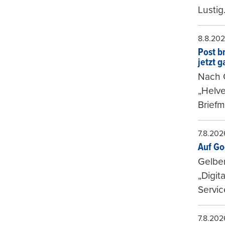
Lustig
8.8.20
Post b
jetzt 
Nach G
„Helve
Briefm
7.8.202
Auf Go
Gelbe
„Digit
Servic
7.8.202