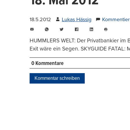
18. Mai 2012
18.5.2012
Lukas Hässig
Kommentier
E-
WhatsApp
Twitter
Facebook
LinkedIn
Mail
Seite
drucken
HUMMLERS WELT: Der Privatbankier im B
Exit wäre ein Segen. SKYGUIDE FATAL: 
0 Kommentare
Kommentar schreiben