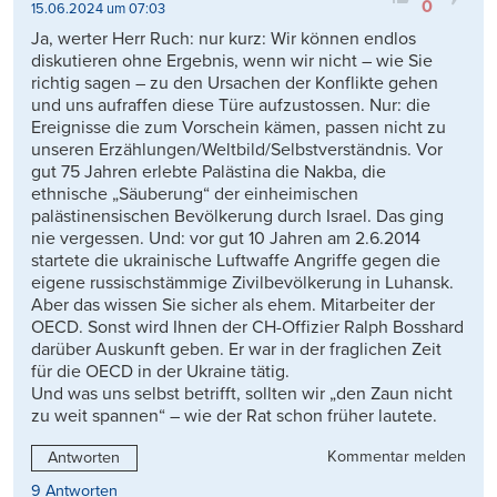
0
15.06.2024 um 07:03
Ja, werter Herr Ruch: nur kurz: Wir können endlos
diskutieren ohne Ergebnis, wenn wir nicht – wie Sie
richtig sagen – zu den Ursachen der Konflikte gehen
und uns aufraffen diese Türe aufzustossen. Nur: die
Ereignisse die zum Vorschein kämen, passen nicht zu
unseren Erzählungen/Weltbild/Selbstverständnis. Vor
gut 75 Jahren erlebte Palästina die Nakba, die
ethnische „Säuberung“ der einheimischen
palästinensischen Bevölkerung durch Israel. Das ging
nie vergessen. Und: vor gut 10 Jahren am 2.6.2014
startete die ukrainische Luftwaffe Angriffe gegen die
eigene russischstämmige Zivilbevölkerung in Luhansk.
Aber das wissen Sie sicher als ehem. Mitarbeiter der
OECD. Sonst wird Ihnen der CH-Offizier Ralph Bosshard
darüber Auskunft geben. Er war in der fraglichen Zeit
für die OECD in der Ukraine tätig.
Und was uns selbst betrifft, sollten wir „den Zaun nicht
zu weit spannen“ – wie der Rat schon früher lautete.
Kommentar melden
Antworten
9 Antworten