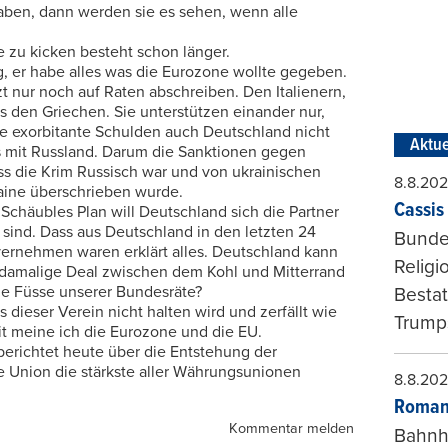
haben, dann werden sie es sehen, wenn alle
e zu kicken besteht schon länger.
g, er habe alles was die Eurozone wollte gegeben.
zt nur noch auf Raten abschreiben. Den Italienern,
s den Griechen. Sie unterstützen einander nur,
se exorbitante Schulden auch Deutschland nicht
Aktue
s mit Russland. Darum die Sanktionen gegen
s die Krim Russisch war und von ukrainischen
8.8.20
aine überschrieben wurde.
Cassis 
Schäubles Plan will Deutschland sich die Partner
sind. Dass aus Deutschland in den letzten 24
Bundes
vernehmen waren erklärt alles. Deutschland kann
Religi
r damalige Deal zwischen dem Kohl und Mitterrand
ie Füsse unserer Bundesräte?
Bestat
dieser Verein nicht halten wird und zerfällt wie
Trumps
it meine ich die Eurozone und die EU.
berichtet heute über die Entstehung der
 Union die stärkste aller Währungsunionen
8.8.20
Roman
Kommentar melden
Bahnh