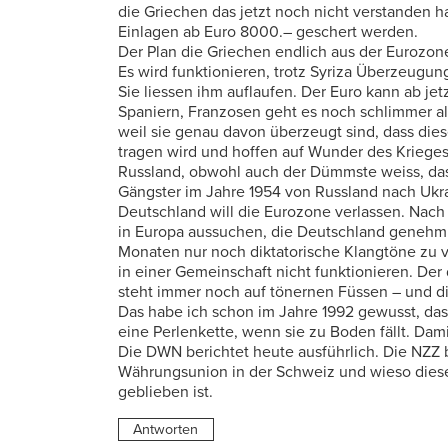
die Griechen das jetzt noch nicht verstanden 
Einlagen ab Euro 8000.– geschert werden.
Der Plan die Griechen endlich aus der Eurozon
Es wird funktionieren, trotz Syriza Überzeugun
Sie liessen ihm auflaufen. Der Euro kann ab jet
Spaniern, Franzosen geht es noch schlimmer al
weil sie genau davon überzeugt sind, dass die
tragen wird und hoffen auf Wunder des Kriege
Russland, obwohl auch der Dümmste weiss, das
Gängster im Jahre 1954 von Russland nach Ukr
Deutschland will die Eurozone verlassen. Nach 
in Europa aussuchen, die Deutschland genehm 
Monaten nur noch diktatorische Klangtöne zu 
in einer Gemeinschaft nicht funktionieren. De
steht immer noch auf tönernen Füssen – und d
Das habe ich schon im Jahre 1992 gewusst, dass 
eine Perlenkette, wenn sie zu Boden fällt. Dam
Die DWN berichtet heute ausführlich. Die NZZ 
Währungsunion in der Schweiz und wieso diese
geblieben ist.
Antworten