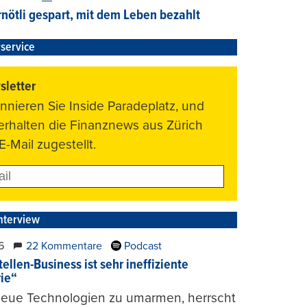
nötli gespart, mit dem Leben bezahlt
service
letter
nnieren Sie Inside Paradeplatz, und
 erhalten die Finanznews aus Zürich
E-Mail zugestellt.
nterview
6
22 Kommentare
Podcast
ellen-Business ist sehr ineffiziente
rie“
 neue Technologien zu umarmen, herrscht