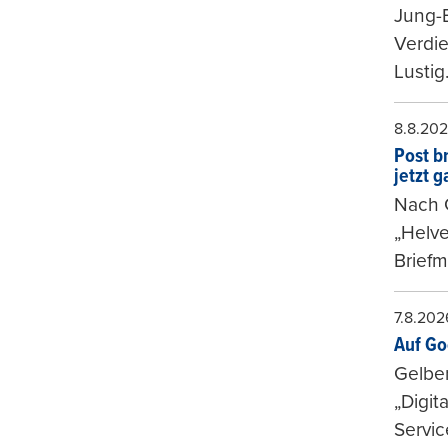
Jung-
Verdie
Lustig
8.8.20
Post b
jetzt 
Nach G
„Helve
Briefm
7.8.202
Auf Go
Gelbe
„Digit
Servic