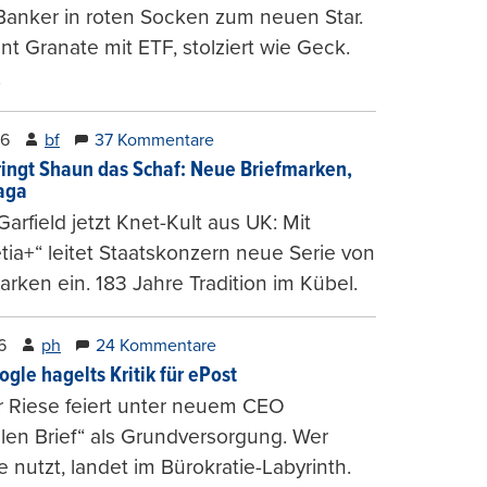
Banker in roten Socken zum neuen Star.
nt Granate mit ETF, stolziert wie Geck.
.
26
bf
37 Kommentare
ringt Shaun das Schaf: Neue Briefmarken,
gaga
arfield jetzt Knet-Kult aus UK: Mit
tia+“ leitet Staatskonzern neue Serie von
arken ein. 183 Jahre Tradition im Kübel.
6
ph
24 Kommentare
ogle hagelts Kritik für ePost
r Riese feiert unter neuem CEO
alen Brief“ als Grundversorgung. Wer
e nutzt, landet im Bürokratie-Labyrinth.