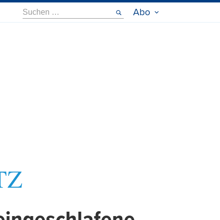
Suche
Abo
nach: