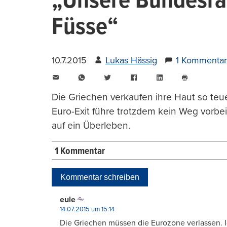
„Unsere Bundesrä
Füsse“
10.7.2015
Lukas Hässig
1 Kommentar
E-
WhatsApp
Twitter
Facebook
LinkedIn
Mail
Seite
drucken
Die Griechen verkaufen ihre Haut so teue
Euro-Exit führe trotzdem kein Weg vorbe
auf ein Überleben.
1 Kommentar
Kommentar schreiben
eule
14.07.2015 um 15:14
Die Griechen müssen die Eurozone verlassen. I