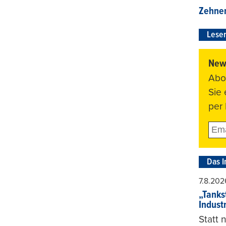
Zehner
Leser
News
Abo
Sie
per 
Das I
7.8.202
„Tankst
Indust
Statt