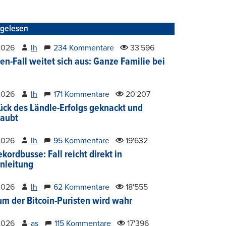
tgelesen
2026
lh
234 Kommentare
33'596
en-Fall weitet sich aus: Ganze Familie bei
2026
lh
171 Kommentare
20'207
ück des Ländle-Erfolgs geknackt und
aubt
2026
lh
95 Kommentare
19'632
kordbusse: Fall reicht direkt in
nleitung
2026
lh
62 Kommentare
18'555
um der Bitcoin-Puristen wird wahr
2026
as
115 Kommentare
17'396