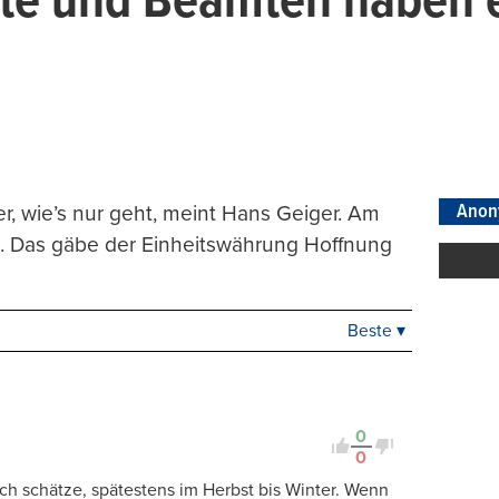
te und Beamten haben 
Anon
r, wie’s nur geht, meint Hans Geiger. Am
i. Das gäbe der Einheitswährung Hoffnung
Beste ▾
Beste
Neueste
Viele Antworten
Kontrovers
0
0
ch schätze, spätestens im Herbst bis Winter. Wenn