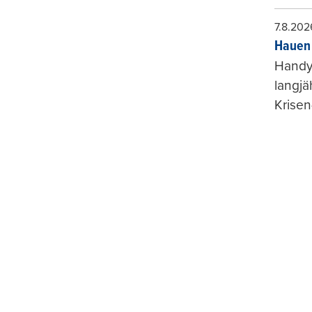
7.8.202
Hauen 
Handy-
langjä
Krisen