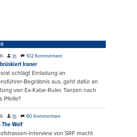
ll
26
lh
102 Kommentare
brüskiert Iraner
rat schlägt Einladung an
onsführer-Begräbnis aus, geht dafür an
tung von Ex-Katar-Ruler. Tanzen nach
 Pfeife?
26
lh
80 Kommentare
 The Wolf
ofstrassen-Interview von SRF macht