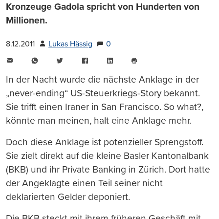
Kronzeuge Gadola spricht von Hunderten von
Millionen.
8.12.2011
Lukas Hässig
0
E-
WhatsApp
Twitter
Facebook
LinkedIn
Mail
Seite
drucken
In der Nacht wurde die nächste Anklage in der
„never-ending“ US-Steuerkriegs-Story bekannt.
Sie trifft einen Iraner in San Francisco. So what?,
könnte man meinen, halt eine Anklage mehr.
Doch diese Anklage ist potenzieller Sprengstoff.
Sie zielt direkt auf die kleine Basler Kantonalbank
(BKB) und ihr Private Banking in Zürich. Dort hatte
der Angeklagte einen Teil seiner nicht
deklarierten Gelder deponiert.
Die BKB steckt mit ihrem früheren Geschäft mit