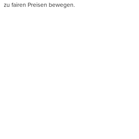
zu fairen Preisen bewegen.
Push-Nachrichten
Möchten Sie Push-Nachrichten erhalten, wenn wir
wichtige News veröffentlichen? Abmeldung jederzeit
in den Browser‑Einstellungen möglich.
Ja, benachrichtigen
Nicht jetzt