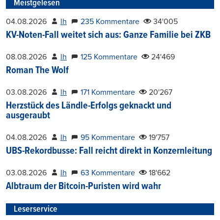
Meistgelesen
04.08.2026
lh
235 Kommentare
34'005
KV-Noten-Fall weitet sich aus: Ganze Familie bei ZKB
08.08.2026
lh
125 Kommentare
24'469
Roman The Wolf
03.08.2026
lh
171 Kommentare
20'267
Herzstück des Ländle-Erfolgs geknackt und
ausgeraubt
04.08.2026
lh
95 Kommentare
19'757
UBS-Rekordbusse: Fall reicht direkt in Konzernleitung
03.08.2026
lh
63 Kommentare
18'662
Albtraum der Bitcoin-Puristen wird wahr
Leserservice