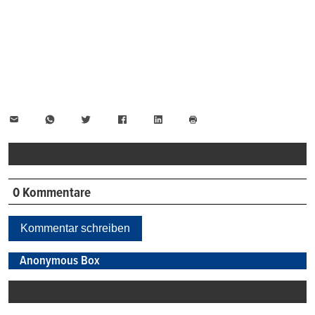
E-
WhatsApp
Twitter
Facebook
LinkedIn
Mail
Seite
drucken
0 Kommentare
Kommentar schreiben
Anonymous Box