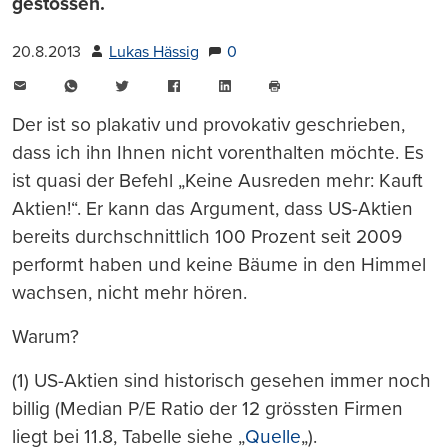
gestossen.
20.8.2013
Lukas Hässig
0
E-
WhatsApp
Twitter
Facebook
LinkedIn
Mail
Seite
drucken
Der ist so plakativ und provokativ geschrieben,
dass ich ihn Ihnen nicht vorenthalten möchte. Es
ist quasi der Befehl „Keine Ausreden mehr: Kauft
Aktien!“. Er kann das Argument, dass US-Aktien
bereits durchschnittlich 100 Prozent seit 2009
performt haben und keine Bäume in den Himmel
wachsen, nicht mehr hören.
Warum?
(1) US-Aktien sind historisch gesehen immer noch
billig (Median P/E Ratio der 12 grössten Firmen
liegt bei 11.8, Tabelle siehe „
Quelle
„).