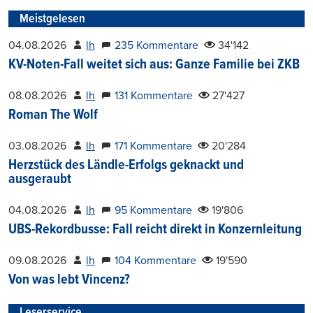
Meistgelesen
04.08.2026
lh
235 Kommentare
34'142
KV-Noten-Fall weitet sich aus: Ganze Familie bei ZKB
08.08.2026
lh
131 Kommentare
27'427
Roman The Wolf
03.08.2026
lh
171 Kommentare
20'284
Herzstück des Ländle-Erfolgs geknackt und
ausgeraubt
04.08.2026
lh
95 Kommentare
19'806
UBS-Rekordbusse: Fall reicht direkt in Konzernleitung
09.08.2026
lh
104 Kommentare
19'590
Von was lebt Vincenz?
Leserservice