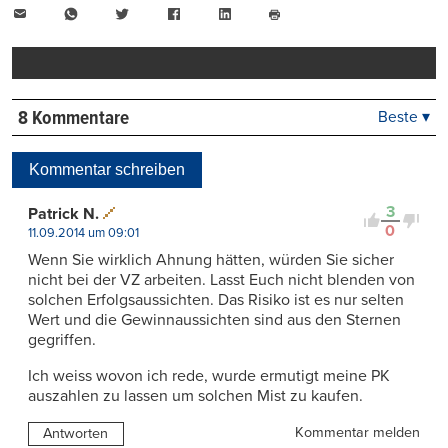
E-
WhatsApp
Twitter
Facebook
LinkedIn
Mail
Seite
drucken
8 Kommentare
Beste ▾
Beste
Neueste
Kommentar schreiben
Viele Antworten
Kontrovers
3
Patrick N.
0
11.09.2014 um 09:01
Wenn Sie wirklich Ahnung hätten, würden Sie sicher
nicht bei der VZ arbeiten. Lasst Euch nicht blenden von
solchen Erfolgsaussichten. Das Risiko ist es nur selten
Wert und die Gewinnaussichten sind aus den Sternen
gegriffen.
Ich weiss wovon ich rede, wurde ermutigt meine PK
auszahlen zu lassen um solchen Mist zu kaufen.
Kommentar melden
Antworten