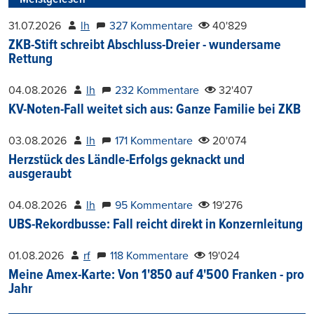
31.07.2026
lh
327 Kommentare
40'829
ZKB-Stift schreibt Abschluss-Dreier - wundersame
Rettung
04.08.2026
lh
232 Kommentare
32'407
KV-Noten-Fall weitet sich aus: Ganze Familie bei ZKB
03.08.2026
lh
171 Kommentare
20'074
Herzstück des Ländle-Erfolgs geknackt und
ausgeraubt
04.08.2026
lh
95 Kommentare
19'276
UBS-Rekordbusse: Fall reicht direkt in Konzernleitung
01.08.2026
rf
118 Kommentare
19'024
Meine Amex-Karte: Von 1'850 auf 4'500 Franken - pro
Jahr