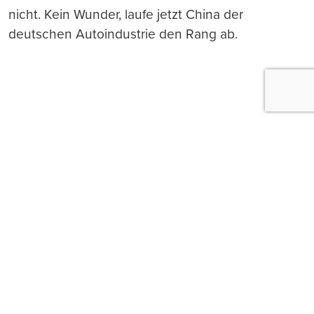
nicht. Kein Wunder, laufe jetzt China der
deutschen Autoindustrie den Rang ab.
Push-Nachrichten
Möchten Sie Push-Nachrichten erhalten, wenn wir
wichtige News veröffentlichen? Abmeldung jederzeit
in den Browser‑Einstellungen möglich.
Ja, benachrichtigen
Nicht jetzt