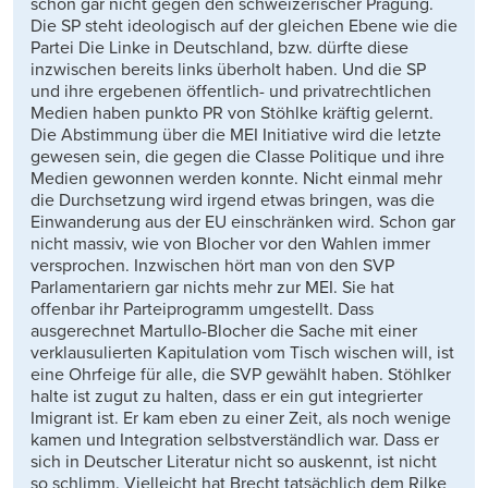
schon gar nicht gegen den schweizerischer Prägung.
Die SP steht ideologisch auf der gleichen Ebene wie die
Partei Die Linke in Deutschland, bzw. dürfte diese
inzwischen bereits links überholt haben. Und die SP
und ihre ergebenen öffentlich- und privatrechtlichen
Medien haben punkto PR von Stöhlke kräftig gelernt.
Die Abstimmung über die MEI Initiative wird die letzte
gewesen sein, die gegen die Classe Politique und ihre
Medien gewonnen werden konnte. Nicht einmal mehr
die Durchsetzung wird irgend etwas bringen, was die
Einwanderung aus der EU einschränken wird. Schon gar
nicht massiv, wie von Blocher vor den Wahlen immer
versprochen. Inzwischen hört man von den SVP
Parlamentariern gar nichts mehr zur MEI. Sie hat
offenbar ihr Parteiprogramm umgestellt. Dass
ausgerechnet Martullo-Blocher die Sache mit einer
verklausulierten Kapitulation vom Tisch wischen will, ist
eine Ohrfeige für alle, die SVP gewählt haben. Stöhlker
halte ist zugut zu halten, dass er ein gut integrierter
Imigrant ist. Er kam eben zu einer Zeit, als noch wenige
kamen und Integration selbstverständlich war. Dass er
sich in Deutscher Literatur nicht so auskennt, ist nicht
so schlimm. Vielleicht hat Brecht tatsächlich dem Rilke