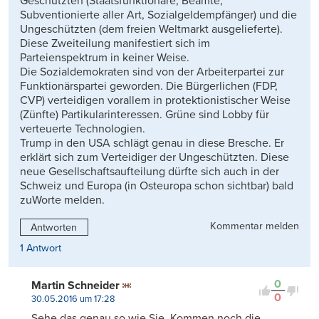
Geschützten (Staatsfunktionäre, Beamte,
Subventionierte aller Art, Sozialgeldempfänger) und die
Ungeschützten (dem freien Weltmarkt ausgelieferte).
Diese Zweiteilung manifestiert sich im
Parteienspektrum in keiner Weise.
Die Sozialdemokraten sind von der Arbeiterpartei zur
Funktionärspartei geworden. Die Bürgerlichen (FDP,
CVP) verteidigen vorallem in protektionistischer Weise
(Zünfte) Partikularinteressen. Grüne sind Lobby für
verteuerte Technologien.
Trump in den USA schlägt genau in diese Bresche. Er
erklärt sich zum Verteidiger der Ungeschützten. Diese
neue Gesellschaftsaufteilung dürfte sich auch in der
Schweiz und Europa (in Osteuropa schon sichtbar) bald
zuWorte melden.
Kommentar melden
Antworten
1 Antwort
0
Martin Schneider
0
30.05.2016 um 17:28
Sehe das genau so wie Sie. Kommen noch die