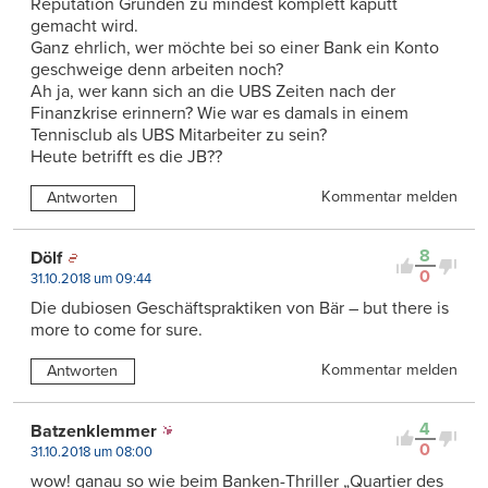
Reputation Gründen zu mindest komplett kaputt
gemacht wird.
Ganz ehrlich, wer möchte bei so einer Bank ein Konto
geschweige denn arbeiten noch?
Ah ja, wer kann sich an die UBS Zeiten nach der
Finanzkrise erinnern? Wie war es damals in einem
Tennisclub als UBS Mitarbeiter zu sein?
Heute betrifft es die JB??
Kommentar melden
Antworten
8
Dölf
0
31.10.2018 um 09:44
Die dubiosen Geschäftspraktiken von Bär – but there is
more to come for sure.
Kommentar melden
Antworten
4
Batzenklemmer
0
31.10.2018 um 08:00
wow! ganau so wie beim Banken-Thriller „Quartier des