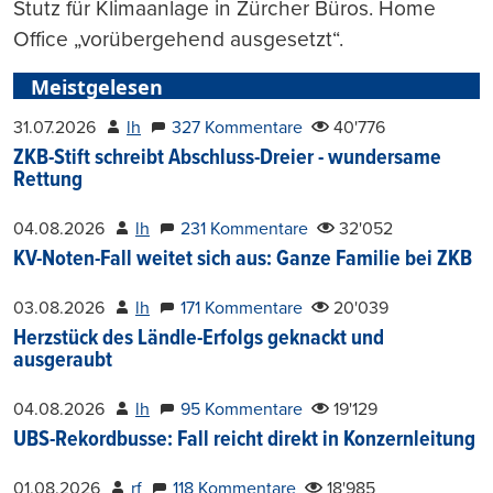
Stutz für Klimaanlage in Zürcher Büros. Home
Office „vorübergehend ausgesetzt“.
Meistgelesen
31.07.2026
lh
327 Kommentare
40'776
ZKB-Stift schreibt Abschluss-Dreier - wundersame
Rettung
04.08.2026
lh
231 Kommentare
32'052
KV-Noten-Fall weitet sich aus: Ganze Familie bei ZKB
03.08.2026
lh
171 Kommentare
20'039
Herzstück des Ländle-Erfolgs geknackt und
ausgeraubt
04.08.2026
lh
95 Kommentare
19'129
UBS-Rekordbusse: Fall reicht direkt in Konzernleitung
01.08.2026
rf
118 Kommentare
18'985