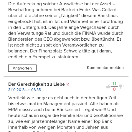
Die Aufdeckung solcher Auswüchse bei der Asset –
Beschaffung nehmen bei Bär kein Ende. Was Collardi
über all die Jahre seiner „Tätigkeit“ diesem Bankhaus
eingebrockt hat, ist in Tat und Wahrheit eine Türöffnung
in den Untergrund. Das jahrelange Wegschauen durch
den Verwaltungs-Rat und durch die FINMA wurde durch
Blendereien des CEO abgewendet bzw. übertüncht. Es
ist noch nicht zu spät den Verantwortlichen zu
belangen. Der Finanzplatz Schweiz täte gut daran,
endlich ein Exempel zu statuieren.
Kommentar melden
Antworten
11
Der Gerechtigkeit zu Liebe
0
31.10.2018 um 08:35
Verrückt wie lange es geht auch in der heutigen Zeit,
bis etwas mal im Management passiert. Alle haben ab
ERM massiv auch beim Bär kassiert – egal wie!!! Und
heute schauen sogar die Familie Bär und Großaktionäre
zu, wie ein jahrzehntelanger Name einer Top Bank
innerhalb von wenigen Monaten und Jahren aus