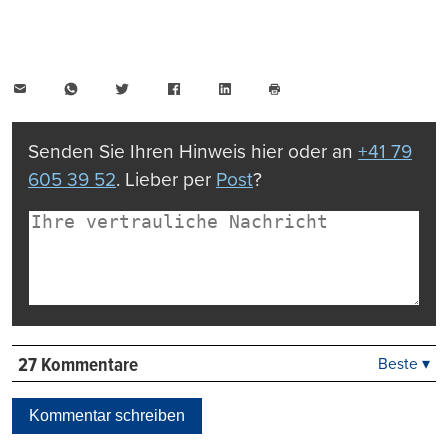
E-
WhatsApp
Twitter
Facebook
LinkedIn
Mail
Seite
drucken
Senden Sie Ihren Hinweis hier oder an
+41 79
605 39 52
. Lieber per
Post
?
27 Kommentare
Beste ▾
Beste
Neueste
Kommentar schreiben
Viele Antworten
Kontrovers