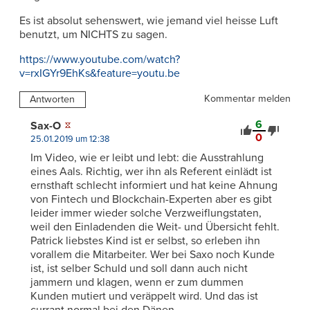
Es ist absolut sehenswert, wie jemand viel heisse Luft
benutzt, um NICHTS zu sagen.
https://www.youtube.com/watch?
v=rxIGYr9EhKs&feature=youtu.be
Kommentar melden
Antworten
6
Sax-O
0
25.01.2019 um 12:38
Im Video, wie er leibt und lebt: die Ausstrahlung
eines Aals. Richtig, wer ihn als Referent einlädt ist
ernsthaft schlecht informiert und hat keine Ahnung
von Fintech und Blockchain-Experten aber es gibt
leider immer wieder solche Verzweiflungstaten,
weil den Einladenden die Weit- und Übersicht fehlt.
Patrick liebstes Kind ist er selbst, so erleben ihn
vorallem die Mitarbeiter. Wer bei Saxo noch Kunde
ist, ist selber Schuld und soll dann auch nicht
jammern und klagen, wenn er zum dummen
Kunden mutiert und veräppelt wird. Und das ist
currant normal bei den Dänen.