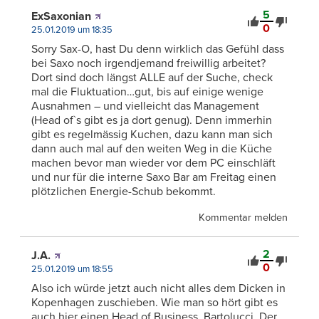
5
ExSaxonian
0
25.01.2019 um 18:35
Sorry Sax-O, hast Du denn wirklich das Gefühl dass
bei Saxo noch irgendjemand freiwillig arbeitet?
Dort sind doch längst ALLE auf der Suche, check
mal die Fluktuation…gut, bis auf einige wenige
Ausnahmen – und vielleicht das Management
(Head of`s gibt es ja dort genug). Denn immerhin
gibt es regelmässig Kuchen, dazu kann man sich
dann auch mal auf den weiten Weg in die Küche
machen bevor man wieder vor dem PC einschläft
und nur für die interne Saxo Bar am Freitag einen
plötzlichen Energie-Schub bekommt.
Kommentar melden
2
J.A.
0
25.01.2019 um 18:55
Also ich würde jetzt auch nicht alles dem Dicken in
Kopenhagen zuschieben. Wie man so hört gibt es
auch hier einen Head of Business, Bartolucci. Der