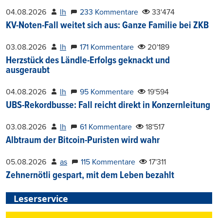
04.08.2026
lh
233 Kommentare
33'474
KV-Noten-Fall weitet sich aus: Ganze Familie bei ZKB
03.08.2026
lh
171 Kommentare
20'189
Herzstück des Ländle-Erfolgs geknackt und
ausgeraubt
04.08.2026
lh
95 Kommentare
19'594
UBS-Rekordbusse: Fall reicht direkt in Konzernleitung
03.08.2026
lh
61 Kommentare
18'517
Albtraum der Bitcoin-Puristen wird wahr
05.08.2026
as
115 Kommentare
17'311
Zehnernötli gespart, mit dem Leben bezahlt
Leserservice