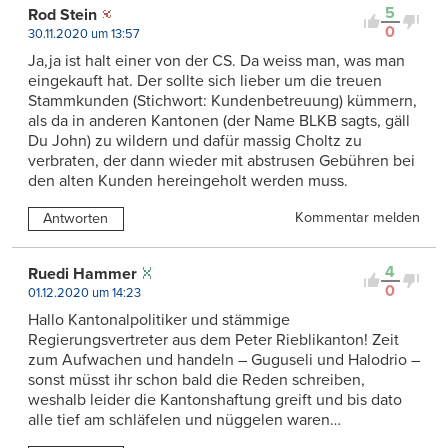
5
Rod Stein
0
30.11.2020 um 13:57
Ja,ja ist halt einer von der CS. Da weiss man, was man
eingekauft hat. Der sollte sich lieber um die treuen
Stammkunden (Stichwort: Kundenbetreuung) kümmern,
als da in anderen Kantonen (der Name BLKB sagts, gäll
Du John) zu wildern und dafür massig Choltz zu
verbraten, der dann wieder mit abstrusen Gebühren bei
den alten Kunden hereingeholt werden muss.
Kommentar melden
Antworten
4
Ruedi Hammer
0
01.12.2020 um 14:23
Hallo Kantonalpolitiker und stämmige
Regierungsvertreter aus dem Peter Rieblikanton! Zeit
zum Aufwachen und handeln – Guguseli und Halodrio –
sonst müsst ihr schon bald die Reden schreiben,
weshalb leider die Kantonshaftung greift und bis dato
alle tief am schläfelen und nüggelen waren…