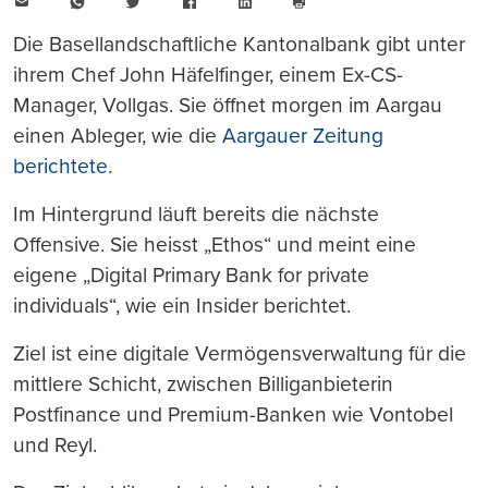
E-
WhatsApp
Twitter
Facebook
LinkedIn
Mail
Seite
drucken
Die Basellandschaftliche Kantonalbank gibt unter
ihrem Chef John Häfelfinger, einem Ex-CS-
Manager, Vollgas. Sie öffnet morgen im Aargau
einen Ableger, wie die
Aargauer Zeitung
berichtete
.
Im Hintergrund läuft bereits die nächste
Offensive. Sie heisst „Ethos“ und meint eine
eigene „Digital Primary Bank for private
individuals“, wie ein Insider berichtet.
Ziel ist eine digitale Vermögensverwaltung für die
mittlere Schicht, zwischen Billiganbieterin
Postfinance und Premium-Banken wie Vontobel
und Reyl.