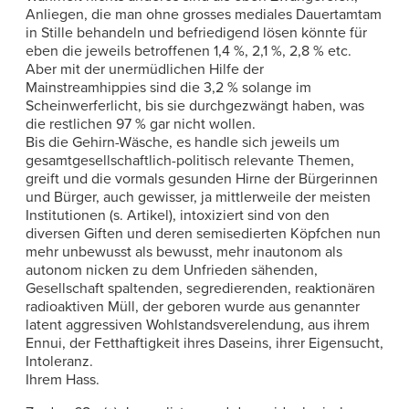
Anliegen, die man ohne grosses mediales Dauertamtam
in Stille behandeln und befriedigend lösen könnte für
eben die jeweils betroffenen 1,4 %, 2,1 %, 2,8 % etc.
Aber mit der unermüdlichen Hilfe der
Mainstreamhippies sind die 3,2 % solange im
Scheinwerferlicht, bis sie durchgezwängt haben, was
die restlichen 97 % gar nicht wollen.
Bis die Gehirn-Wäsche, es handle sich jeweils um
gesamtgesellschaftlich-politisch relevante Themen,
greift und die vormals gesunden Hirne der Bürgerinnen
und Bürger, auch gewisser, ja mittlerweile der meisten
Institutionen (s. Artikel), intoxiziert sind von den
diversen Giften und deren semisedierten Köpfchen nun
mehr unbewusst als bewusst, mehr inautonom als
autonom nicken zu dem Unfrieden sähenden,
Gesellschaft spaltenden, segredierenden, reaktionären
radioaktiven Müll, der geboren wurde aus genannter
latent aggressiven Wohlstandsverelendung, aus ihrem
Ennui, der Fetthaftigkeit ihres Daseins, ihrer Eigensucht,
Intoleranz.
Ihrem Hass.