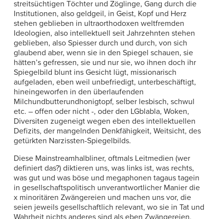
streitsüchtigen Töchter und Zöglinge, Gang durch die
Institutionen, also geldgeil, in Geist, Kopf und Herz
stehen geblieben in ultraorthodoxen weltfremden
Ideologien, also intellektuell seit Jahrzehnten stehen
geblieben, also Spiesser durch und durch, von sich
glaubend aber, wenn sie in den Spiegel schauen, sie
hätten’s gefressen, sie und nur sie, wo ihnen doch ihr
Spiegelbild blunt ins Gesicht lügt, missionarisch
aufgeladen, eben weil unbefriedigt, unterbeschäftigt,
hineingeworfen in den überlaufenden
Milchundbutterundhonigtopf, selber lesbisch, schwul
etc. – offen oder nicht -, oder den LGblabla, Woken,
Diversiten zugeneigt wegen eben des intellektuellen
Defizits, der mangelnden Denkfähigkeit, Weitsicht, des
getürkten Narzissten-Spiegelbilds.
Diese Mainstreamhalbliner, oftmals Leitmedien (wer
definiert das?) diktieren uns, was links ist, was rechts,
was gut und was böse und megaphonen tagaus tagein
in gesellschaftspolitisch unverantwortlicher Manier die
x minoritären Zwängereien und machen uns vor, die
seien jeweils gesellschaftlich relevant, wo sie in Tat und
Wahrheit nichts anderes sind als eben Zwängereien,