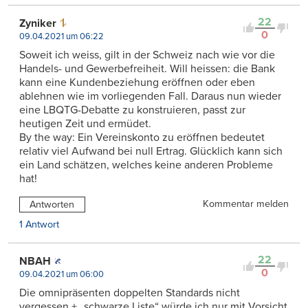
22
Zyniker
0
09.04.2021 um 06:22
Soweit ich weiss, gilt in der Schweiz nach wie vor die
Handels- und Gewerbefreiheit. Will heissen: die Bank
kann eine Kundenbeziehung eröffnen oder eben
ablehnen wie im vorliegenden Fall. Daraus nun wieder
eine LBQTG-Debatte zu konstruieren, passt zur
heutigen Zeit und ermüdet.
By the way: Ein Vereinskonto zu eröffnen bedeutet
relativ viel Aufwand bei null Ertrag. Glücklich kann sich
ein Land schätzen, welches keine anderen Probleme
hat!
Kommentar melden
Antworten
1 Antwort
22
NBAH
0
09.04.2021 um 06:00
Die omnipräsenten doppelten Standards nicht
vergessen + „schwarze Liste“ würde ich nur mit Vorsicht