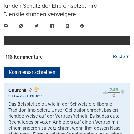
für den Schutz der Ehe einsetze, ihre
Dienstleistungen verweigere.
E-
WhatsApp
Twitter
Facebook
LinkedIn
Mail
Seite
drucken
116 Kommentare
Beste ▾
Beste
Neueste
Kommentar schreiben
Viele Antworten
Kontrovers
243
Churchill
0
09.04.2021 um 08:31
Das Beispiel zeigt, wie in der Schweiz die liberale
Tradition implodiert. Unser Obligationenrecht basiert
richtigerweise auf der Vertragsfreiheit. Es ist das gute
Recht jedes privaten Anbieters auf einen Vertrag mit
einem anderen zu verzichten, wenn ihm dessen Nase
nicht passt. Dass in solcher Angelegenheit inzwischen