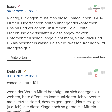
45
Isaac
0
09.04.2021 um 05:56
Richtig, Einklagen muss man diese unmöglichen LGBT-
Firmen. Heerscharen brüten über genderkonformen
Unsinn und verlochen Unsummen Geld. Echte
Ergebnisse erwirtschaften diese abgewrackten
Unternehmen schon lange nicht mehr, siehe Rück und
CS als besonders krasse Beispiele. Wessen Agenda wird
hier gefolgt ?
Kommentar melden
Antworten
45
DaMatth
0
09.04.2021 um 05:51
cancel culture 101…
wenn der Verein Mittel benötigt um sich dagegen zu
wehren, bitte öffentlich kommunizieren. Ich verwette
mein letztes Hemd, dass es genügend „Normies“ gibt
(u.a. ich), die diese Klage noch so gerne mit Mitteln
unterstützen!