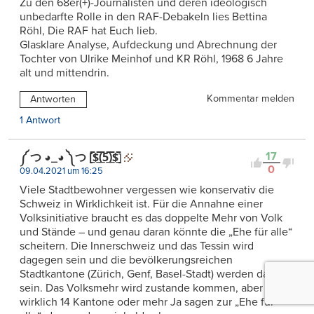
Zu den 68er(+)-Journalisten und deren ideologisch
unbedarfte Rolle in den RAF-Debakeln lies Bettina
Röhl, Die RAF hat Euch lieb.
Glasklare Analyse, Aufdeckung und Abrechnung der
Tochter von Ulrike Meinhof und KR Röhl, 1968 6 Jahre
alt und mittendrin.
Kommentar melden
Antworten
1 Antwort
17
༼ つ ◕_◕ ༽つ [̲̅$̲̅(̲̅5̲̅)̲̅$̲̅]
0
09.04.2021 um 16:25
Viele Stadtbewohner vergessen wie konservativ die
Schweiz in Wirklichkeit ist. Für die Annahne einer
Volksinitiative braucht es das doppelte Mehr von Volk
und Stände – und genau daran könnte die „Ehe für alle“
scheitern. Die Innerschweiz und das Tessin wird
dagegen sein und die bevölkerungsreichen
Stadtkantone (Zürich, Genf, Basel-Stadt) werden dafür
sein. Das Volksmehr wird zustande kommen, aber ob
wirklich 14 Kantone oder mehr Ja sagen zur „Ehe für