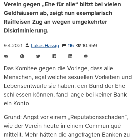
Verein gegen „Ehe für alle“ blitzt bei vielen
Geldhäusern ab, zeigt nun exemplarisch
Raiffeisen Zug an wegen umgekehrter
Diskriminierung.
9.4.2021
Lukas Hässig
116
10.959
E-
WhatsApp
Twitter
Facebook
LinkedIn
Mail
Seite
drucken
Das Komitee gegen die Vorlage, dass alle
Menschen, egal welche sexuellen Vorlieben und
Lebensentwürfe sie haben, den Bund der Ehe
schliessen können, fand lange bei keiner Bank
ein Konto.
Grund: Angst vor einem „Reputationsschaden“,
wie der Verein heute in einem Communiqué
mitteilt. Mehr hätten die angefragten Banken zu