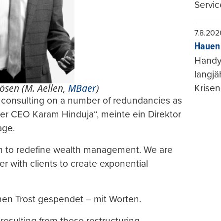
Servic
7.8.202
Hauen 
Handy-
langjä
ösen (M. Aellen,
MBaer
)
Krisen
is consulting on a number of redundancies as
der CEO Karam Hinduja“, meinte ein Direktor
age.
on to redefine wealth management. We are
r with clients to create exponential
chen Trost gespendet – mit Worten.
 resulting from these restructuring