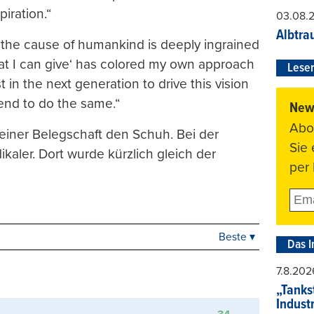
iration.“
03.08.
Albtra
e the cause of humankind is deeply ingrained
that I can give‘ has colored my own approach
Leser
 in the next generation to drive this vision
tend to do the same.“
News
Abo
seiner Belegschaft den Schuh. Bei der
Sie
ikaler. Dort wurde kürzlich gleich der
per 
Beste ▾
Beste
Das I
Neueste
7.8.202
Viele Antworten
„Tankst
Kontrovers
Indust