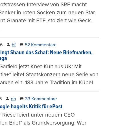
ofstrassen-Interview von SRF macht
Banker in roten Socken zum neuen Star.
nt Granate mit ETF, stolziert wie Geck.
.
26
bf
52 Kommentare
ringt Shaun das Schaf: Neue Briefmarken,
gaga
arfield jetzt Knet-Kult aus UK: Mit
tia+“ leitet Staatskonzern neue Serie von
arken ein. 183 Jahre Tradition im Kübel.
6
ph
33 Kommentare
ogle hagelts Kritik für ePost
r Riese feiert unter neuem CEO
alen Brief“ als Grundversorgung. Wer