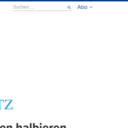
Suche
Abo
nach: