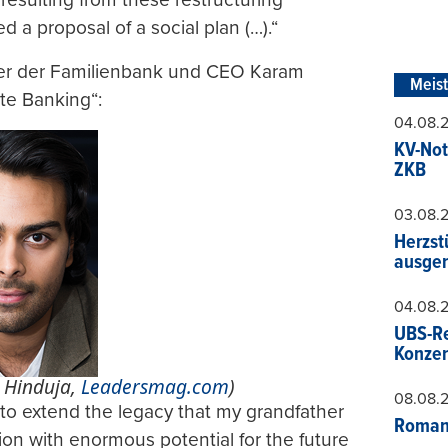
 a proposal of a social plan (…).“
zer der Familienbank und CEO Karam
Meis
ate Banking“:
04.08.
KV-Not
ZKB
03.08.
Herzst
ausger
04.08.
UBS-Re
Konzer
. Hinduja,
Leadersmag.com
)
08.08.
 to extend the legacy that my grandfather
Roman
ution with enormous potential for the future