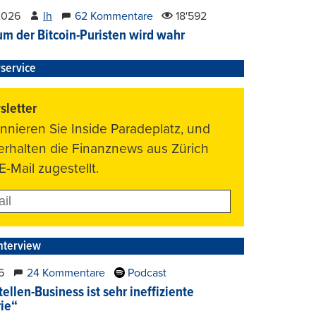
2026
lh
62 Kommentare
18'592
um der Bitcoin-Puristen wird wahr
service
letter
nnieren Sie Inside Paradeplatz, und
 erhalten die Finanznews aus Zürich
E-Mail zugestellt.
nterview
6
24 Kommentare
Podcast
ellen-Business ist sehr ineffiziente
rie“