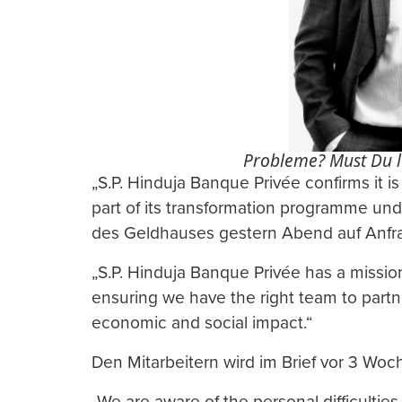
Probleme? Must Du l
„S.P. Hinduja Banque Privée confirms it 
part of its transformation programme un
des Geldhauses gestern Abend auf Anfr
„S.P. Hinduja Banque Privée has a missi
ensuring we have the right team to partne
economic and social impact.“
Den Mitarbeitern wird im Brief vor 3 Wo
„We are aware of the personal difficulties