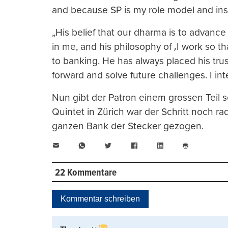
and because SP is my role model and insp
„His belief that our dharma is to advanc
in me, and his philosophy of ‚I work so 
to banking. He has always placed his trust
forward and solve future challenges. I in
Nun gibt der Patron einem grossen Teil 
Quintet in Zürich war der Schritt noch rad
ganzen Bank der Stecker gezogen.
E-
WhatsApp
Twitter
Facebook
LinkedIn
Mail
Seite
drucken
22 Kommentare
Kommentar schreiben