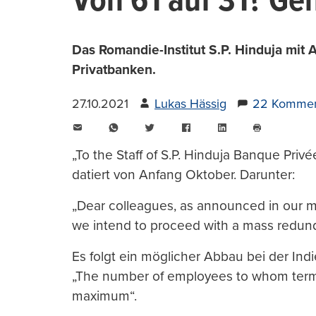
Von 61 auf 31? Ge
Das Romandie-Institut S.P. Hinduja mit 
Privatbanken.
27.10.2021
Lukas Hässig
22 Kommen
E-
WhatsApp
Twitter
Facebook
LinkedIn
Mail
Seite
drucken
„To the Staff of S.P. Hinduja Banque Privé
datiert von Anfang Oktober. Darunter:
„Dear colleagues, as announced in our me
we intend to proceed with a mass redund
Es folgt ein möglicher Abbau bei der Indi
„The number of employees to whom termin
maximum“.