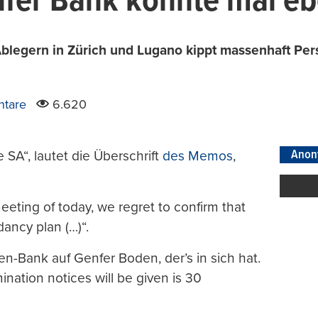
nfer Bank könnte mal eb
Ablegern in Zürich und Lugano kippt massenhaft Per
tare
6.620
Anon
e SA“, lautet die Überschrift
des Memos
,
eting of today, we regret to confirm that
ancy plan (…)“.
en-Bank auf Genfer Boden, der’s in sich hat.
ation notices will be given is 30