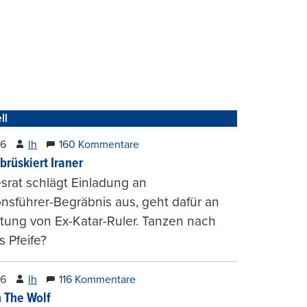
ll
26
lh
160 Kommentare
brüskiert Iraner
rat schlägt Einladung an
onsführer-Begräbnis aus, geht dafür an
tung von Ex-Katar-Ruler. Tanzen nach
 Pfeife?
26
lh
116 Kommentare
 The Wolf