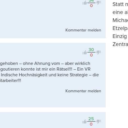
34
Statt
0
eine 
Michae
Etzelp
Kommentar melden
Einzig
Zentra
30
0
z gehoben – ohne Ahnung vom – aber wirklich
tieren konnte ist mir ein Rätsel!!! – Ein VR
 Indische Hochnäsigkeit und keine Strategie – die
arbeiter!!!
Kommentar melden
25
0