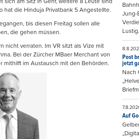
t sich am Sitz in Genf, weitere 8 Leute sind
Bahnh
o hat die Hinduja Privatbank 5 Angestellte.
Jung-
Verdie
gangen, bis diesen Freitag sollen alle
Lustig
aben, die gehen müssen.
n nicht verraten. Im VR sitzt als Vize mit
8.8.20
inma. Bei der Zürcher MBaer Merchant von
Post b
er mithilft im Austausch mit den Behörden.
jetzt 
Nach G
„Helve
Briefm
7.8.202
Auf Go
Gelbe
„Digit