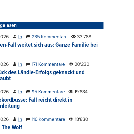
tgelesen
2026
lh
235 Kommentare
33'788
en-Fall weitet sich aus: Ganze Familie bei
2026
lh
171 Kommentare
20'230
ück des Ländle-Erfolgs geknackt und
aubt
2026
lh
95 Kommentare
19'684
kordbusse: Fall reicht direkt in
nleitung
2026
lh
116 Kommentare
18'830
 The Wolf