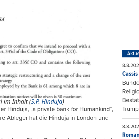
Aktue
8.8.20
Cassis 
Bundes
Religi
Bestat
l im Inhalt (
S.P. Hinduja
)
Trumps
der Hinduja, „a private bank for Humankind“,
ere Ableger hat die Hinduja in London und
8.8.20
Roman