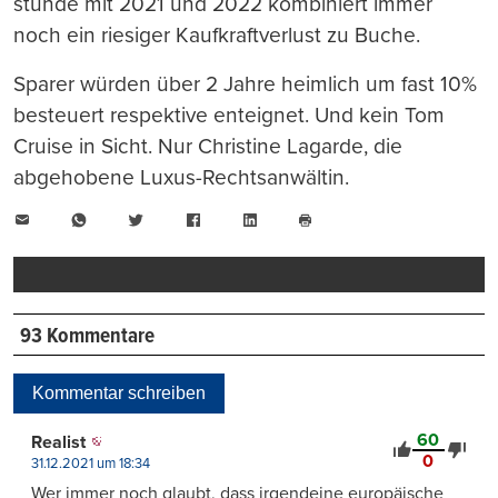
stünde mit 2021 und 2022 kombiniert immer
noch ein riesiger Kaufkraftverlust zu Buche.
Sparer würden über 2 Jahre heimlich um fast 10%
besteuert respektive enteignet. Und kein Tom
Cruise in Sicht. Nur Christine Lagarde, die
abgehobene Luxus-Rechtsanwältin.
E-
WhatsApp
Twitter
Facebook
LinkedIn
Mail
Seite
drucken
93 Kommentare
Kommentar schreiben
60
Realist
0
31.12.2021 um 18:34
Wer immer noch glaubt, dass irgendeine europäische