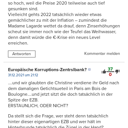
so hoch, weil die Preise 2020 teilweise auch tief
gesunken sind.
Vielleicht gehts 2022 tatsächlich wieder etwas
gemächlicher zu mit der Inflation – zumindest die
Madame Lagarde wettet da drauf, denn Zinserhöhungen
scheut sie immer noch wie der Teufel das Weihwasser,
denn damit würde die €-Krise ein neues Level
erreichen.
Kommentar melden
Antworten
37
Europäische Korruptions-Zentrslbank?
0
31.12.2021 um 21:12
….und wir glaubten die Christine verdiene ihr Geld nach
dem damaligen Getichtsueteil in Paris am Bois de
Boulogne….und jetzt sitzt die doch tatsächlich in der
Spitze der EZB.
ERSTAUNLICH, ODER NICHT?
Da stellt sich die Frage, wer steht denn tatsächlich
hinter dieser eigenartigen EZB und wer hält im
Hinterhrunde tatsächlich die Zügel in der Hand?