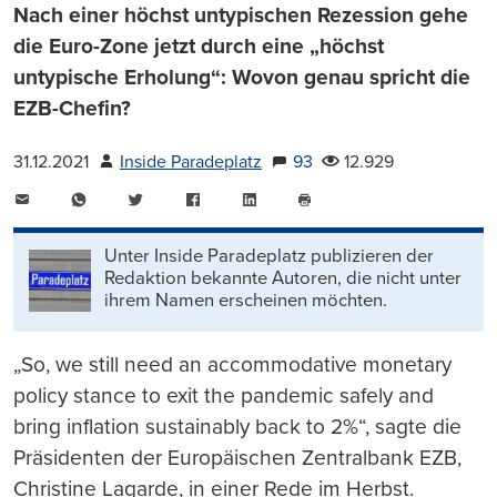
Nach einer höchst untypischen Rezession gehe
die Euro-Zone jetzt durch eine „höchst
untypische Erholung“: Wovon genau spricht die
EZB-Chefin?
31.12.2021
Inside Paradeplatz
93
12.929
E-
WhatsApp
Twitter
Facebook
LinkedIn
Mail
Seite
drucken
Unter Inside Paradeplatz publizieren der
Redaktion bekannte Autoren, die nicht unter
ihrem Namen erscheinen möchten.
„So, we still need an accommodative monetary
policy stance to exit the pandemic safely and
bring inflation sustainably back to 2%“, sagte die
Präsidenten der Europäischen Zentralbank EZB,
Christine Lagarde, in einer Rede im Herbst.