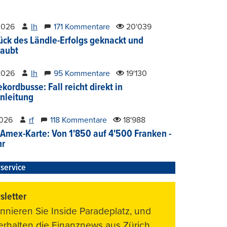
2026
lh
171 Kommentare
20'039
ück des Ländle-Erfolgs geknackt und
aubt
2026
lh
95 Kommentare
19'130
kordbusse: Fall reicht direkt in
nleitung
2026
rf
118 Kommentare
18'988
Amex-Karte: Von 1'850 auf 4'500 Franken -
hr
service
letter
nnieren Sie Inside Paradeplatz, und
 erhalten die Finanznews aus Zürich