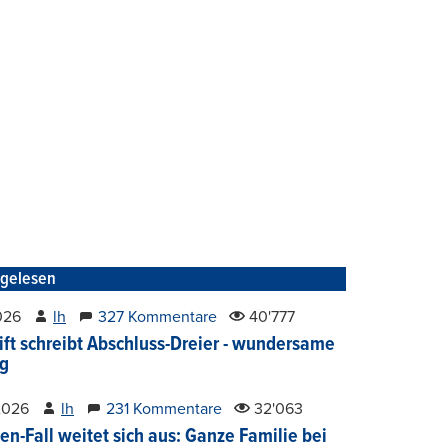
tgelesen
2026
lh
327 Kommentare
40'777
ift schreibt Abschluss-Dreier - wundersame
g
2026
lh
231 Kommentare
32'063
en-Fall weitet sich aus: Ganze Familie bei