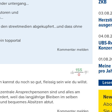
ZKB
nender untergang…
autoren und
03.08.
n…
Herzst
ausger
on den streetmedien abgekupfert…und dass ohne
04.08.
in topportal
UBS-Re
Konzer
Kommentar melden
01.08.
Meine 
155
pro Ja
0
kannst du noch so gut, fleissig sein wie du willst.
Leser
, zentrale Ansprechpersonen sind und alles am
News
dert, weil das langjährige Bleiben im selben
 und bequemes Absitzen abtut.
Abo
Sie
Kommentar melden