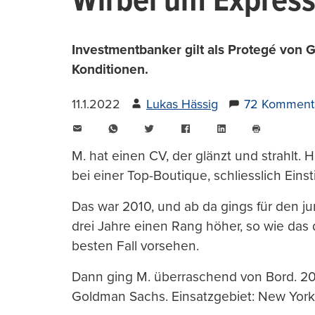
Wirbel um Express
Investmentbanker gilt als Protegé von
Konditionen.
11.1.2022
Lukas Hässig
72 Komment
E-
WhatsApp
Twitter
Facebook
LinkedIn
Mail
Seite
drucken
M. hat einen CV, der glänzt und strahlt.
bei einer Top-Boutique, schliesslich Einst
Das war 2010, und ab da gings für den j
drei Jahre einen Rang höher, so wie das 
besten Fall vorsehen.
Dann ging M. überraschend von Bord. 20
Goldman Sachs. Einsatzgebiet: New York 