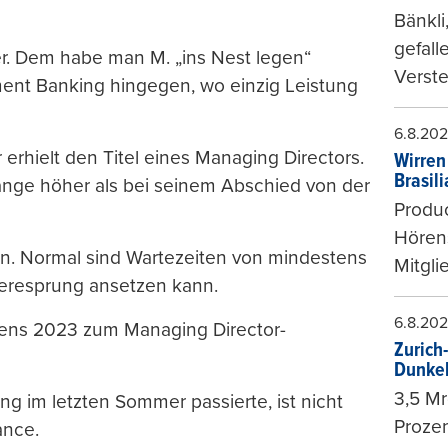
Bänkli
gefall
er. Dem habe man M. „ins Nest legen“
Verste
tment Banking hingegen, wo einzig Leistung
6.8.20
 erhielt den Titel eines Managing Directors.
Wirren
Brasil
Ränge höher als bei seinem Abschied von der
Produc
Hören
en. Normal sind Wartezeiten von mindestens
Mitgli
ieresprung ansetzen kann.
6.8.20
tens 2023 zum Managing Director-
Zurich
Dunke
3,5 Mr
ung im letzten Sommer passierte, ist nicht
Prozen
ance.