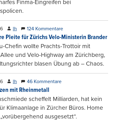
harfes Finma-Eingreifen bei
spolicen.
26
lh
124 Kommentare
e Pleite für Zürichs Velo-Ministerin Brander
u-Chefin wollte Prachts-Trottoir mit
Allee und Velo-Highway am Zürichberg,
tungsrichter blasen Übung ab – Chaos.
26
lh
46 Kommentare
zen mit Rheinmetall
schmiede scheffelt Milliarden, hat kein
für Klimaanlage in Zürcher Büros. Home
 „vorübergehend ausgesetzt“.