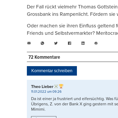
Der Fall rückt vielmehr Thomas Gottstein
Grossbank ins Rampenlicht. Fördern sie 
Oder machen sie ihren Einfluss geltend 
Friends und Selbstvermarkter? Meritocrac
E-
WhatsApp
Twitter
Facebook
LinkedIn
Mail
Seite
drucken
72 Kommentare
Kommentar schreiben
Theo Lieber
11.01.2022 um 09:26
Da ist einer ja frustriert und eifersüchtig. Was 
Übrigens, Z. von der Bank X ging gestern mit 
Mimimi.