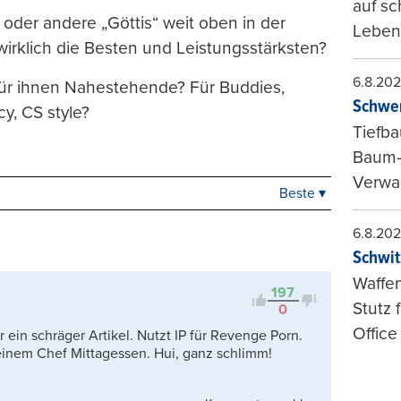
auf sc
 oder andere „Göttis“ weit oben in der
Leben
wirklich die Besten und Leistungsstärksten?
6.8.20
für ihnen Nahestehende? Für Buddies,
Schwer
y, CS style?
Tiefba
Baum-
Verwal
Beste ▾
Beste
Neueste
6.8.20
Viele Antworten
Schwit
Kontrovers
Waffen
197
Stutz 
0
Office
für ein schräger Artikel. Nutzt IP für Revenge Porn.
seinem Chef Mittagessen. Hui, ganz schlimm!