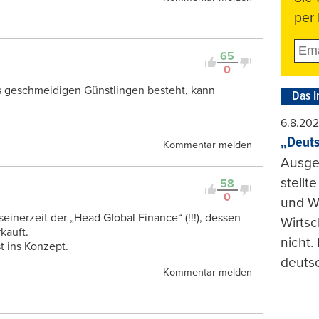
per 
65
0
us geschmeidigen Günstlingen besteht, kann
Das I
6.8.20
„Deuts
Kommentar melden
Ausge
stellt
58
0
und Wi
seinerzeit der „Head Global Finance“ (!!!), dessen
Wirtsc
kauft.
nicht.
t ins Konzept.
deuts
Kommentar melden