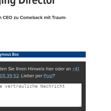
ing Director
ihm CEO zu Comeback mit Traum-
ymous Box
en Sie Ihren Hinweis hier oder an
+41
05 39 52
. Lieber per
Post
?