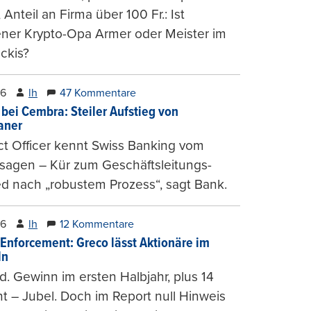
, Anteil an Firma über 100 Fr.: Ist
ener Krypto-Opa Armer oder Meister im
ckis?
26
lh
47 Kommentare
 bei Cembra: Steiler Aufstieg von
ianer
t Officer kennt Swiss Banking vom
sagen – Kür zum Geschäftsleitungs-
ed nach „robustem Prozess“, sagt Bank.
26
lh
12 Kommentare
-Enforcement: Greco lässt Aktionäre im
ln
d. Gewinn im ersten Halbjahr, plus 14
t – Jubel. Doch im Report null Hinweis