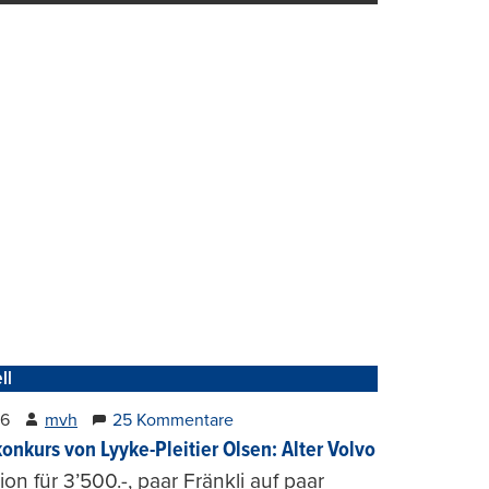
ll
26
mvh
25 Kommentare
konkurs von Lyyke-Pleitier Olsen: Alter Volvo
on für 3’500.-, paar Fränkli auf paar