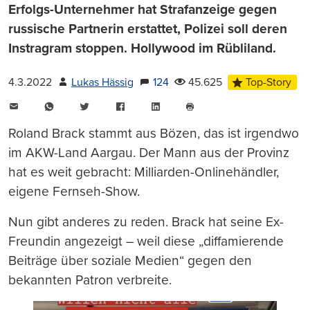
Erfolgs-Unternehmer hat Strafanzeige gegen
russische Partnerin erstattet, Polizei soll deren
Instragram stoppen. Hollywood im Rübliland.
4.3.2022
Lukas Hässig
124
45.625
Top-Story
E-
WhatsApp
Twitter
Facebook
LinkedIn
Mail
Seite
drucken
Roland Brack stammt aus Bözen, das ist irgendwo
im AKW-Land Aargau. Der Mann aus der Provinz
hat es weit gebracht: Milliarden-Onlinehändler,
eigene Fernseh-Show.
Nun gibt anderes zu reden. Brack hat seine Ex-
Freundin angezeigt – weil diese „diffamierende
Beiträge über soziale Medien“ gegen den
bekannten Patron verbreite.