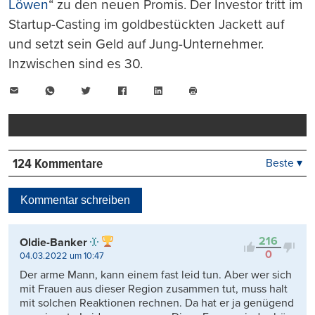
Löwen
“ zu den neuen Promis. Der Investor tritt im
Startup-Casting im goldbestückten Jackett auf
und setzt sein Geld auf Jung-Unternehmer.
Inzwischen sind es 30.
E-
WhatsApp
Twitter
Facebook
LinkedIn
Mail
Seite
drucken
124 Kommentare
Beste ▾
Beste
Neueste
Kommentar schreiben
Viele Antworten
Kontrovers
216
Oldie-Banker
0
04.03.2022 um 10:47
Der arme Mann, kann einem fast leid tun. Aber wer sich
mit Frauen aus dieser Region zusammen tut, muss halt
mit solchen Reaktionen rechnen. Da hat er ja genügend