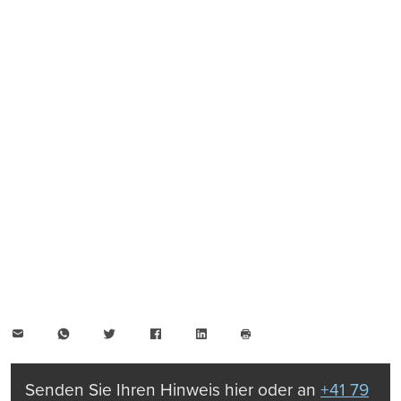
E-
WhatsApp
Twitter
Facebook
LinkedIn
Mail
Seite
drucken
Senden Sie Ihren Hinweis hier oder an
+41 79