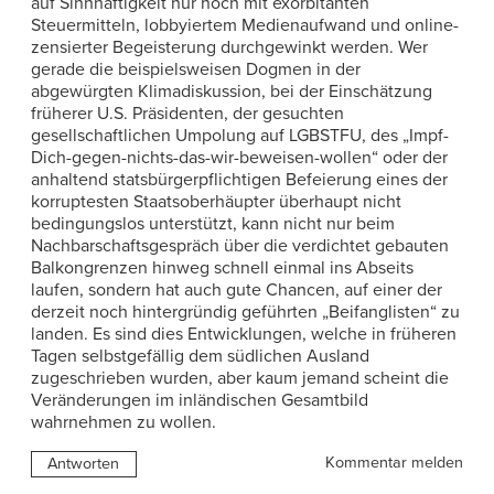
auf Sinnhaftigkeit nur noch mit exorbitanten
Steuermitteln, lobbyiertem Medienaufwand und online-
zensierter Begeisterung durchgewinkt werden. Wer
gerade die beispielsweisen Dogmen in der
abgewürgten Klimadiskussion, bei der Einschätzung
früherer U.S. Präsidenten, der gesuchten
gesellschaftlichen Umpolung auf LGBSTFU, des „Impf-
Dich-gegen-nichts-das-wir-beweisen-wollen“ oder der
anhaltend statsbürgerpflichtigen Befeierung eines der
korruptesten Staatsoberhäupter überhaupt nicht
bedingungslos unterstützt, kann nicht nur beim
Nachbarschaftsgespräch über die verdichtet gebauten
Balkongrenzen hinweg schnell einmal ins Abseits
laufen, sondern hat auch gute Chancen, auf einer der
derzeit noch hintergründig geführten „Beifanglisten“ zu
landen. Es sind dies Entwicklungen, welche in früheren
Tagen selbstgefällig dem südlichen Ausland
zugeschrieben wurden, aber kaum jemand scheint die
Veränderungen im inländischen Gesamtbild
wahrnehmen zu wollen.
Kommentar melden
Antworten