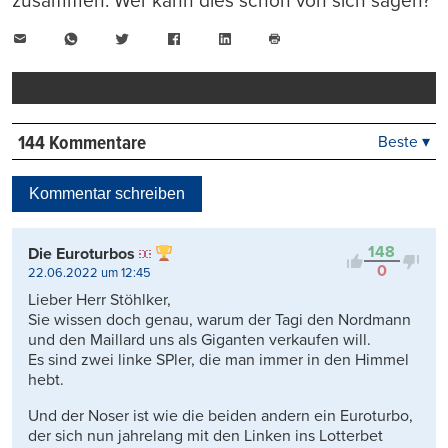
zusammen. Wer kann dies schon von sich sagen?
E-
WhatsApp
Twitter
Facebook
LinkedIn
Mail
Seite
drucken
144 Kommentare
Beste ▾
Beste
Neueste
Kommentar schreiben
Viele Antworten
Kontrovers
148
Die Euroturbos
0
22.06.2022 um 12:45
Lieber Herr Stöhlker,
Sie wissen doch genau, warum der Tagi den Nordmann
und den Maillard uns als Giganten verkaufen will.
Es sind zwei linke SPler, die man immer in den Himmel
hebt.
Und der Noser ist wie die beiden andern ein Euroturbo,
der sich nun jahrelang mit den Linken ins Lotterbet