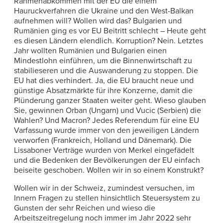
Rahmenabkommen mit der EU die einem
Hauruckverfahren die Ukraine und den West-Balkan
aufnehmen will? Wollen wird das? Bulgarien und
Rumänien ging es vor EU Beitritt schlecht – Heute geht
es diesen Ländern elendlich. Korruption? Nein. Letztes
Jahr wollten Rumänien und Bulgarien einen
Mindestlohn einführen, um die Binnenwirtschaft zu
stabilieseren und die Auswanderung zu stoppen. Die
EU hat dies verhindert. Ja, die EU braucht neue und
günstige Absatzmärkte für ihre Konzerne, damit die
Plünderung ganzer Staaten weiter geht. Wieso glauben
Sie, gewinnen Orban (Ungarn) und Vucic (Serbien) die
Wahlen? Und Macron? Jedes Referendum für eine EU
Varfassung wurde immer von den jeweiligen Ländern
verworfen (Frankreich, Holland und Dänemark). Die
Lissaboner Verträge wurden von Merkel eingefädelt
und die Bedenken der Bevölkerungen der EU einfach
beiseite geschoben. Wollen wir in so einem Konstrukt?
Wollen wir in der Schweiz, zumindest versuchen, im
Innern Fragen zu stellen hinsichtlich Steuersystem zu
Gunsten der sehr Reichen und wieso die
Arbeitszeitregelung noch immer im Jahr 2022 sehr