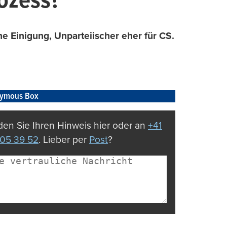
rozess?
e Einigung, Unparteiischer eher für CS.
ymous Box
en Sie Ihren Hinweis hier oder an
+41
05 39 52
. Lieber per
Post
?