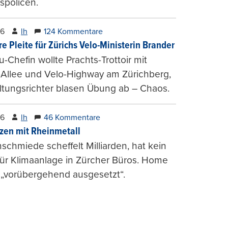
spolicen.
26
lh
124 Kommentare
e Pleite für Zürichs Velo-Ministerin Brander
u-Chefin wollte Prachts-Trottoir mit
Allee und Velo-Highway am Zürichberg,
tungsrichter blasen Übung ab – Chaos.
26
lh
46 Kommentare
zen mit Rheinmetall
schmiede scheffelt Milliarden, hat kein
für Klimaanlage in Zürcher Büros. Home
 „vorübergehend ausgesetzt“.