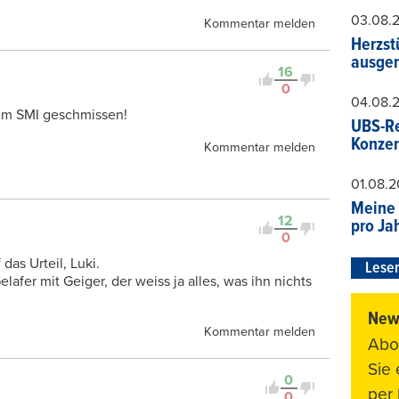
03.08.
Kommentar melden
Herzst
ausger
16
0
04.08.
em SMI geschmissen!
UBS-Re
Konzer
Kommentar melden
01.08.
Meine 
12
pro Ja
0
das Urteil, Luki.
Leser
afer mit Geiger, der weiss ja alles, was ihn nichts
News
Kommentar melden
Abo
Sie
0
per 
0