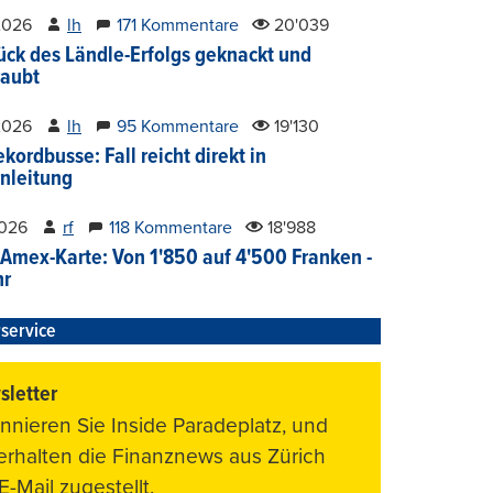
2026
lh
171 Kommentare
20'039
ück des Ländle-Erfolgs geknackt und
aubt
2026
lh
95 Kommentare
19'130
kordbusse: Fall reicht direkt in
nleitung
2026
rf
118 Kommentare
18'988
Amex-Karte: Von 1'850 auf 4'500 Franken -
hr
service
letter
nnieren Sie Inside Paradeplatz, und
 erhalten die Finanznews aus Zürich
E-Mail zugestellt.