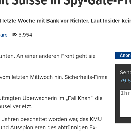
dit Suisse in Spy-Gate-P
etzte Woche mit Bank vor Richter. Laut Insider kein
are
5.954
Anon
 unten. An einer anderen Front geht sie
Send
vom letzten Mittwoch hin. Sicherheits-Firma
79 6
tragten Überwacherin im „Fall Khan“, die
sel verletzt.
 3 Jahren beschattet worden war, das KMU
n und Ausspionieren des abtrünnigen Ex-