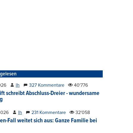
tgelesen
2026
lh
327 Kommentare
40'776
ift schreibt Abschluss-Dreier - wundersame
g
2026
lh
231 Kommentare
32'058
en-Fall weitet sich aus: Ganze Familie bei