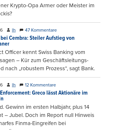
ener Krypto-Opa Armer oder Meister im
ckis?
26
lh
47 Kommentare
 bei Cembra: Steiler Aufstieg von
ianer
t Officer kennt Swiss Banking vom
sagen – Kür zum Geschäftsleitungs-
ed nach „robustem Prozess“, sagt Bank.
26
lh
12 Kommentare
-Enforcement: Greco lässt Aktionäre im
ln
d. Gewinn im ersten Halbjahr, plus 14
t – Jubel. Doch im Report null Hinweis
harfes Finma-Eingreifen bei