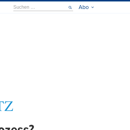
Suche
Abo
nach: