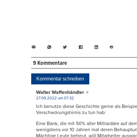
E-
WhatsApp
Twitter
Facebook
LinkedIn
Mail
Seite
drucken
9 Kommentare
Kommentar schreiben
Walter Waffenhändler
27.09.2022 um 07:32
Ich benutze diese Geschichte gerne als Beispi
Verschwörungshirnis zu tun hab:
Eine Bank, die mit 50% aller Milliardäre auf d
wenigstens vor 10 Jahren mal deren Behauptu
Mächtige Leute betreut, will Mitarbeiter aussp