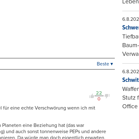
Leben
6.8.20
Schwer
Tiefba
Baum-
Verwal
Beste ▾
Beste
6.8.20
Neueste
Schwit
Viele Antworten
Waffen
Kontrovers
22
Stutz 
0
Office
el für eine echte Verschwörung wenn ich mit
em Planeten eine Beziehung hat (das war
ng) und auch sonst tonnenweise PEPs und andere
ionieren. Da würde man doch eigentlich erwarten,