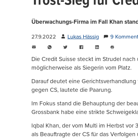
Trost-Sieg für Cre
Überwachungs-Firma im Fall Khan stand l
27.9.2022
Lukas Hässig
9 Komment
E-
WhatsApp
Twitter
Facebook
LinkedIn
Mail
Seite
drucken
Die Credit Suisse steckt im Strudel nach
möglicherweise als Siegerin vom Platz.
Darauf deutet eine Gerichtsverhandlung 
gegen CS, lautete die Paarung.
Im Fokus stand die Behauptung der beauf
Grossbank habe eine strikte Schweigeklau
Iqbal Khan, der vom Multi im Herbst vor
als Beauftragte der CS für das Verfolge