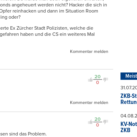
nds angeheuert werden nicht? Hacker die sich in
Opfer reinhacken und dann im Situation Room
ling oder?
erte Ex Zürcher Stadt Polizisten, welche die
 gefahren haben und die CS ein weiteres Mal
Kommentar melden
Meis
20
0
31.07.
ZKB-St
Rettun
Kommentar melden
04.08.
20
KV-Not
0
ZKB
ssen sind das Problem.