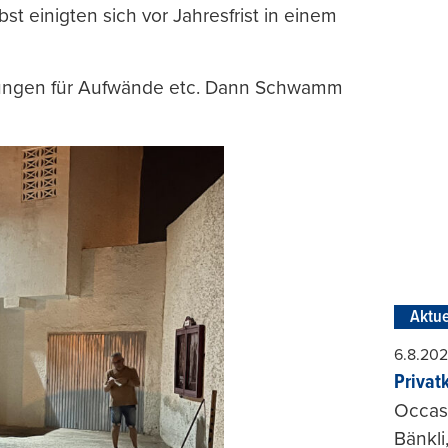
t einigten sich vor Jahresfrist in einem
igungen für Aufwände etc. Dann Schwamm
Aktue
6.8.20
Privat
Occasi
Bänkli