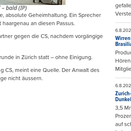
gefall
– bald (IP)
Verste
, absolute Geheimhaltung. Ein Sprecher
ht haargenau an diesen Passus.
6.8.20
-Partner gegen die CS, nachdem vorgängige
Wirren
Brasil
Produc
unde in Zürich statt – ohne Einigung.
Hören
Mitgli
ng CS, meint eine Quelle. Der Anwalt des
age nicht äussern.
6.8.20
Zurich
Dunke
3,5 Mr
Prozen
auf sc