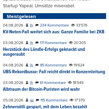
Startup Yapeal. Umsätze miserabel.
Meistgelesen
04.08.2026
lh
234 Kommentare
33'576
KV-Noten-Fall weitet sich aus: Ganze Familie bei ZKB
03.08.2026
lh
171 Kommentare
20'205
Herzstück des Ländle-Erfolgs geknackt und
ausgeraubt
04.08.2026
lh
95 Kommentare
19'624
UBS-Rekordbusse: Fall reicht direkt in Konzernleitung
03.08.2026
lh
61 Kommentare
18'549
Albtraum der Bitcoin-Puristen wird wahr
05.08.2026
as
115 Kommentare
17'379
Zehnernötli gespart, mit dem Leben bezahlt