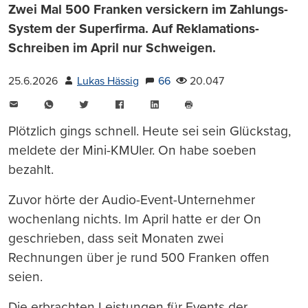
Zwei Mal 500 Franken versickern im Zahlungs-
System der Superfirma. Auf Reklamations-
Schreiben im April nur Schweigen.
25.6.2026
Lukas Hässig
66
20.047
E-
WhatsApp
Twitter
Facebook
LinkedIn
Mail
Seite
drucken
Plötzlich gings schnell. Heute sei sein Glückstag,
meldete der Mini-KMUler. On habe soeben
bezahlt.
Zuvor hörte der Audio-Event-Unternehmer
wochenlang nichts. Im April hatte er der On
geschrieben, dass seit Monaten zwei
Rechnungen über je rund 500 Franken offen
seien.
Die erbrachten Leistungen für Events der