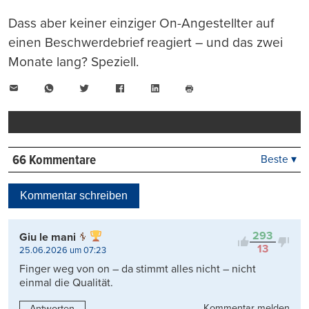
Dass aber keiner einziger On-Angestellter auf
einen Beschwerdebrief reagiert – und das zwei
Monate lang? Speziell.
E-
WhatsApp
Twitter
Facebook
LinkedIn
Mail
Seite
drucken
66 Kommentare
Beste ▾
Beste
Neueste
Kommentar schreiben
Viele Antworten
Kontrovers
293
Giu le mani
13
25.06.2026 um 07:23
Finger weg von on – da stimmt alles nicht – nicht
einmal die Qualität.
Kommentar melden
Antworten