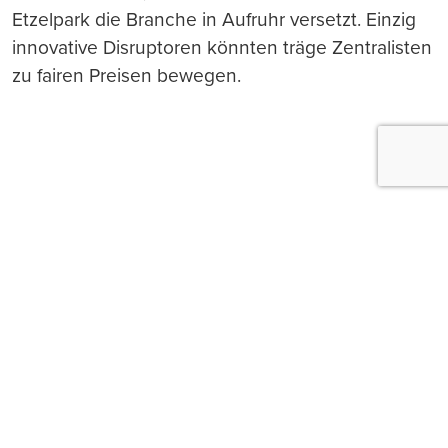
Etzelpark die Branche in Aufruhr versetzt. Einzig
innovative Disruptoren könnten träge Zentralisten
zu fairen Preisen bewegen.
Push-Nachrichten
Möchten Sie Push-Nachrichten erhalten, wenn wir
wichtige News veröffentlichen? Abmeldung jederzeit
in den Browser‑Einstellungen möglich.
Ja, benachrichtigen
Nicht jetzt