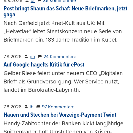
8.8.2026
bf
36 Kommentare
Post bringt Shaun das Schaf: Neue Briefmarken, jetzt
gaga
Nach Garfield jetzt Knet-Kult aus UK: Mit
„Helvetia+“ leitet Staatskonzern neue Serie von
Briefmarken ein. 183 Jahre Tradition im Kübel.
7.8.2026
ph
24 Kommentare
Auf Google hagelts Kritik für ePost
Gelber Riese feiert unter neuem CEO „Digitalen
Brief“ als Grundversorgung. Wer Service nutzt,
landet im Bürokratie-Labyrinth.
7.8.2026
lh
97 Kommentare
Hauen und Stechen bei Vorzeige-Payment Twint
Handy-Zahltochter der Banken kickt langjährige
Spitzenkader, holt Umstrittenen von Krisen-