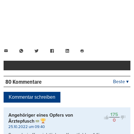
E-
WhatsApp
Twitter
Facebook
LinkedIn
Mail
Seite
drucken
80 Kommentare
Beste ▾
Beste
Neueste
Kommentar schreiben
Viele Antworten
Kontrovers
175
Angehöriger eines Opfers von
0
Ärztepfusch
25.10.2022 um 09:40