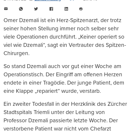
E-
WhatsApp
Twitter
Facebook
LinkedIn
Mail
Seite
drucken
Omer Dzemali ist ein Herz-Spitzenarzt, der trotz
seiner hohen Stellung immer noch selber sehr
viele Operationen durchführt. „Keiner operiert so
viel wie Dzemali“, sagt ein Vertrauter des Spitzen-
Chirurgen.
So stand Dzemali auch vor gut einer Woche am
Operationstisch. Der Eingriff am offenen Herzen
endete in einer Tragödie. Der junge Patient, dem
eine Klappe „repariert“ wurde, verstarb.
Ein zweiter Todesfall in der Herzklinik des Zürcher
Stadtspitals Triemli unter der Leitung von
Professor Dzemali passierte letzte Woche. Der
verstorbene Patient war nicht vom Chefarzt