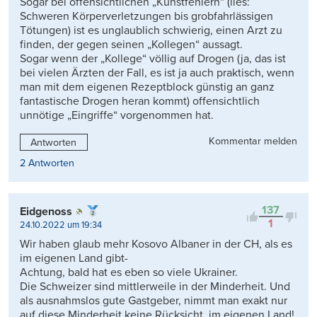
Sogar bei offensichtlichen „Kunstfehlern“ (lies:
Schweren Körperverletzungen bis grobfahrlässigen
Tötungen) ist es unglaublich schwierig, einen Arzt zu
finden, der gegen seinen „Kollegen“ aussagt.
Sogar wenn der „Kollege“ völlig auf Drogen (ja, das ist
bei vielen Ärzten der Fall, es ist ja auch praktisch, wenn
man mit dem eigenen Rezeptblock günstig an ganz
fantastische Drogen heran kommt) offensichtlich
unnötige „Eingriffe“ vorgenommen hat.
Kommentar melden
Antworten
2 Antworten
137
Eidgenoss
1
24.10.2022 um 19:34
Wir haben glaub mehr Kosovo Albaner in der CH, als es
im eigenen Land gibt-
Achtung, bald hat es eben so viele Ukrainer.
Die Schweizer sind mittlerweile in der Minderheit. Und
als ausnahmslos gute Gastgeber, nimmt man exakt nur
auf diese Minderheit keine Rücksicht, im eigenen Land!