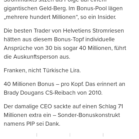
gigantischen Geld-Berg. Im Bonus-Pool lägen
„mehrere hundert Millionen“, so ein Insider.
Die besten Trader von Helvetiens Stromriesen
hätten aus diesem Bonus-Topf individuelle
Ansprüche von 30 bis sogar 40 Millionen, führt
die Auskunftsperson aus.
Franken, nicht Türkische Lira.
40 Millionen Bonus – pro Kopf. Das erinnert an
Brady Dougans CS-Reibach von 2010.
Der damalige CEO sackte auf einen Schlag 71
Millionen extra ein – Sonder-Bonuskonstrukt
namens PIP sei Dank.