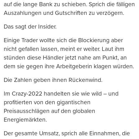
auf die lange Bank zu schieben. Sprich die fälligen
Auszahlungen und Gutschriften zu verzögern.
Das sagt der Insider.
Einige Trader wollte sich die Blockierung aber
nicht gefallen lassen, meint er weiter. Laut ihm
stünden diese Händler jetzt nahe am Punkt, an
dem sie gegen ihre Arbeitgeberin klagen würden.
Die Zahlen geben ihnen Rückenwind.
Im Crazy-2022 handelten sie wie wild – und
profitierten von den gigantischen
Preisausschlägen auf den globalen
Energiemärkten.
Der gesamte Umsatz, sprich alle Einnahmen, die