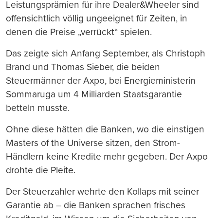
Leistungsprämien für ihre Dealer&Wheeler sind
offensichtlich völlig ungeeignet für Zeiten, in
denen die Preise „verrückt“ spielen.
Das zeigte sich Anfang September, als Christoph
Brand und Thomas Sieber, die beiden
Steuermänner der Axpo, bei Energieministerin
Sommaruga um 4 Milliarden Staatsgarantie
betteln musste.
Ohne diese hätten die Banken, wo die einstigen
Masters of the Universe sitzen, den Strom-
Händlern keine Kredite mehr gegeben. Der Axpo
drohte die Pleite.
Der Steuerzahler wehrte den Kollaps mit seiner
Garantie ab – die Banken sprachen frisches