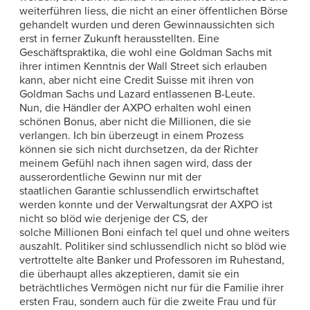
weiterführen liess, die nicht an einer öffentlichen Börse
gehandelt wurden und deren Gewinnaussichten sich
erst in ferner Zukunft herausstellten. Eine
Geschäftspraktika, die wohl eine Goldman Sachs mit
ihrer intimen Kenntnis der Wall Street sich erlauben
kann, aber nicht eine Credit Suisse mit ihren von
Goldman Sachs und Lazard entlassenen B-Leute.
Nun, die Händler der AXPO erhalten wohl einen
schönen Bonus, aber nicht die Millionen, die sie
verlangen. Ich bin überzeugt in einem Prozess
können sie sich nicht durchsetzen, da der Richter
meinem Gefühl nach ihnen sagen wird, dass der
ausserordentliche Gewinn nur mit der
staatlichen Garantie schlussendlich erwirtschaftet
werden konnte und der Verwaltungsrat der AXPO ist
nicht so blöd wie derjenige der CS, der
solche Millionen Boni einfach tel quel und ohne weiters
auszahlt. Politiker sind schlussendlich nicht so blöd wie
vertrottelte alte Banker und Professoren im Ruhestand,
die überhaupt alles akzeptieren, damit sie ein
beträchtliches Vermögen nicht nur für die Familie ihrer
ersten Frau, sondern auch für die zweite Frau und für