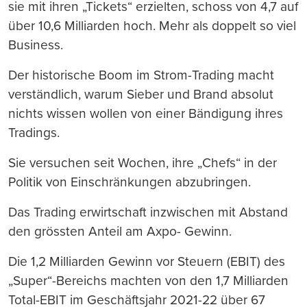
sie mit ihren „Tickets“ erzielten, schoss von 4,7 auf
über 10,6 Milliarden hoch. Mehr als doppelt so viel
Business.
Der historische Boom im Strom-Trading macht
verständlich, warum Sieber und Brand absolut
nichts wissen wollen von einer Bändigung ihres
Tradings.
Sie versuchen seit Wochen, ihre „Chefs“ in der
Politik von Einschränkungen abzubringen.
Das Trading erwirtschaft inzwischen mit Abstand
den grössten Anteil am Axpo- Gewinn.
Die 1,2 Milliarden Gewinn vor Steuern (EBIT) des
„Super“-Bereichs machten von den 1,7 Milliarden
Total-EBIT im Geschäftsjahr 2021-22 über 67