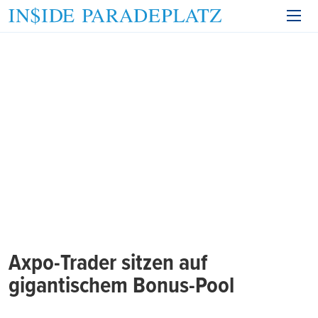
Axpo-Trader sitzen auf
gigantischem Bonus-Pool