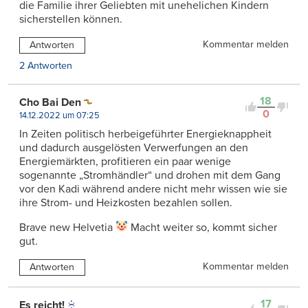
die Familie ihrer Geliebten mit unehelichen Kindern
sicherstellen können.
Kommentar melden
Antworten
2 Antworten
18
Cho Bai Den
0
14.12.2022 um 07:25
In Zeiten politisch herbeigeführter Energieknappheit
und dadurch ausgelösten Verwerfungen an den
Energiemärkten, profitieren ein paar wenige
sogenannte „Stromhändler“ und drohen mit dem Gang
vor den Kadi während andere nicht mehr wissen wie sie
ihre Strom- und Heizkosten bezahlen sollen.
Brave new Helvetia
Macht weiter so, kommt sicher
gut.
Kommentar melden
Antworten
17
Es reicht!