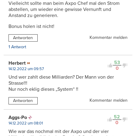
Vielleicht sollte man beim Axpo Chef mal den Strom
abstellen, um wieder eine gewisse Vernunft und
Anstand zu generieren.
Bonus holen ist nicht!
Kommentar melden
Antworten
1 Antwort
53
Herbert
0
14.12.2022 um 09:57
Und wer zahlt diese Milliarden? Der Mann von der
Strasse!!!
Nur noch eklig dieses „System“ !!
Kommentar melden
Antworten
52
Aggs-Po
0
14.12.2022 um 08:01
Wie war das nochmal mit der Axpo und der vier