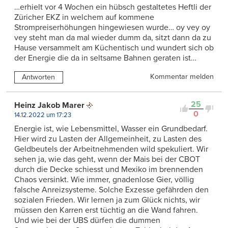
…erhielt vor 4 Wochen ein hübsch gestaltetes Heftli der
Züricher EKZ in welchem auf kommene
Strompreiserhöhungen hingewiesen wurde… oy vey oy
vey steht man da mal wieder dumm da, sitzt dann da zu
Hause versammelt am Küchentisch und wundert sich ob
der Energie die da in seltsame Bahnen geraten ist…
Kommentar melden
Antworten
25
Heinz Jakob Marer
0
14.12.2022 um 17:23
Energie ist, wie Lebensmittel, Wasser ein Grundbedarf.
Hier wird zu Lasten der Allgemeinheit, zu Lasten des
Geldbeutels der Arbeitnehmenden wild spekuliert. Wir
sehen ja, wie das geht, wenn der Mais bei der CBOT
durch die Decke schiesst und Mexiko im brennenden
Chaos versinkt. Wie immer, gnadenlose Gier, völlig
falsche Anreizsysteme. Solche Exzesse gefährden den
sozialen Frieden. Wir lernen ja zum Glück nichts, wir
müssen den Karren erst tüchtig an die Wand fahren.
Und wie bei der UBS dürfen die dummen