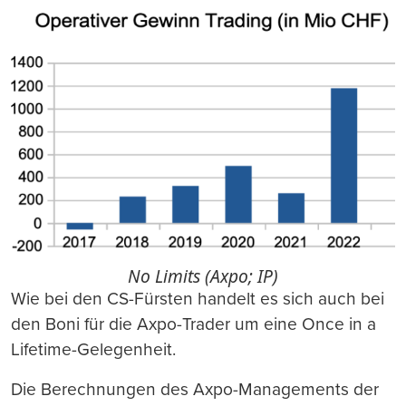
No Limits (Axpo; IP)
Wie bei den CS-Fürsten handelt es sich auch bei
den Boni für die Axpo-Trader um eine Once in a
Lifetime-Gelegenheit.
Die Berechnungen des Axpo-Managements der