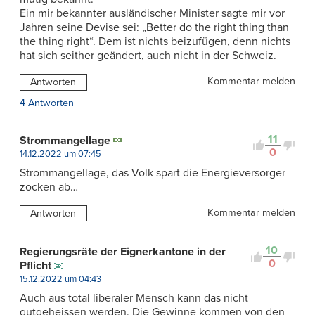
Ein mir bekannter ausländischer Minister sagte mir vor
Jahren seine Devise sei: „Better do the right thing than
the thing right“. Dem ist nichts beizufügen, denn nichts
hat sich seither geändert, auch nicht in der Schweiz.
Kommentar melden
Antworten
4 Antworten
11
Strommangellage
0
14.12.2022 um 07:45
Strommangellage, das Volk spart die Energieversorger
zocken ab…
Kommentar melden
Antworten
10
Regierungsräte der Eignerkantone in der
0
Pflicht
15.12.2022 um 04:43
Auch aus total liberaler Mensch kann das nicht
gutgeheissen werden. Die Gewinne kommen von den