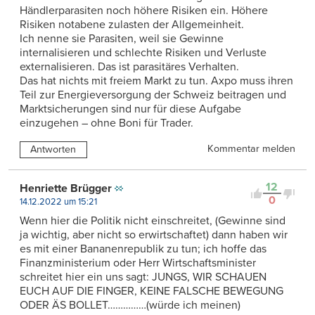
Händlerparasiten noch höhere Risiken ein. Höhere
Risiken notabene zulasten der Allgemeinheit.
Ich nenne sie Parasiten, weil sie Gewinne
internalisieren und schlechte Risiken und Verluste
externalisieren. Das ist parasitäres Verhalten.
Das hat nichts mit freiem Markt zu tun. Axpo muss ihren
Teil zur Energieversorgung der Schweiz beitragen und
Marktsicherungen sind nur für diese Aufgabe
einzugehen – ohne Boni für Trader.
Kommentar melden
Antworten
12
Henriette Brügger
0
14.12.2022 um 15:21
Wenn hier die Politik nicht einschreitet, (Gewinne sind
ja wichtig, aber nicht so erwirtschaftet) dann haben wir
es mit einer Bananenrepublik zu tun; ich hoffe das
Finanzministerium oder Herr Wirtschaftsminister
schreitet hier ein uns sagt: JUNGS, WIR SCHAUEN
EUCH AUF DIE FINGER, KEINE FALSCHE BEWEGUNG
ODER ÄS BOLLET……………(würde ich meinen)