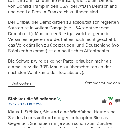
Das sind ähnlich dumme Phrasen, wie sie um Umfeld
von Donald Trump in den USA, der AfD in Deutschland
und den Le Pens in Frankreich zu finden sind.
Der Umbau der Demokratien zu absolutistisch regierten
Staaten ist in vollem Gange (die USA steht vor dem
Durchbruch). Marcon der Riesige, welcher gerne in
Versailles regieren würde, hat es noch nicht geschafft,
das Volk gänzlich zu überzeugen, und Deutschland (wo
Stöhlker herkommt) ist ein politisches Affentheater.
Die Schweiz wird es keiner Partei erlauben mehr als
einmal kurz die 30%-Marke zu überschreiten (in der
nächsten Wahl käme der Totalabsturz).
Kommentar melden
Antworten
18
Stöhlker die Windfahne
0
29.12.2023 um 07:58
Klaus J. Stöhlker, Sie sind eine Windfahne. Heute sind
Sie des Lobes voll und morgen behaupten Sie das
Gegenteil. Sie haben ihn ja auch schon zum Zürcher