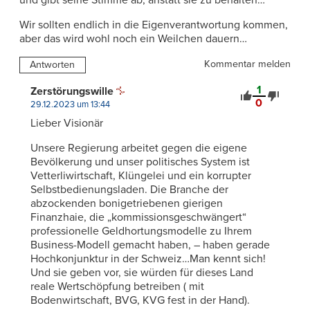
und gibt seine Stimme ab, anstatt sie zu behalten…
Wir sollten endlich in die Eigenverantwortung kommen,
aber das wird wohl noch ein Weilchen dauern…
Kommentar melden
Antworten
1
Zerstörungswille
0
29.12.2023 um 13:44
Lieber Visionär
Unsere Regierung arbeitet gegen die eigene
Bevölkerung und unser politisches System ist
Vetterliwirtschaft, Klüngelei und ein korrupter
Selbstbedienungsladen. Die Branche der
abzockenden bonigetriebenen gierigen
Finanzhaie, die „kommissionsgeschwängert“
professionelle Geldhortungsmodelle zu Ihrem
Business-Modell gemacht haben, – haben gerade
Hochkonjunktur in der Schweiz…Man kennt sich!
Und sie geben vor, sie würden für dieses Land
reale Wertschöpfung betreiben ( mit
Bodenwirtschaft, BVG, KVG fest in der Hand).