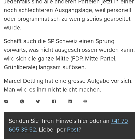
Jedenfalls sind alle anderen Parteien jetzt in einer
noch schlechteren Ausgangslage, weil personell
oder programmatisch zu wenig seriös gearbeitet
wurde.
Schafft auch die SP Schweiz einen Sprung
vorwärts, was nicht ausgeschlossen werden kann,
wird sich die ganze Mitte (FDP, Mitte-Partei,
Grünliberale) langsam auflösen.
Marcel Dettling hat eine grosse Aufgabe vor sich.
Man wird es ihm nicht leicht machen.
E-
WhatsApp
Twitter
Facebook
LinkedIn
Mail
Seite
drucken
Senden Sie Ihren Hinweis hier oder an
+41 79
605 39 52
. Lieber per
Post
?