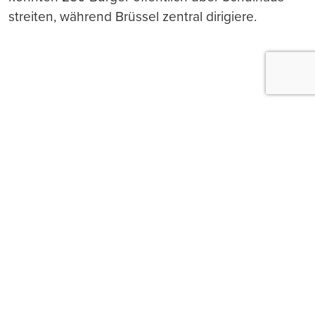
streiten, während Brüssel zentral dirigiere.
Push-Nachrichten
Möchten Sie Push-Nachrichten erhalten, wenn wir
wichtige News veröffentlichen? Abmeldung jederzeit
in den Browser‑Einstellungen möglich.
Ja, benachrichtigen
Nicht jetzt