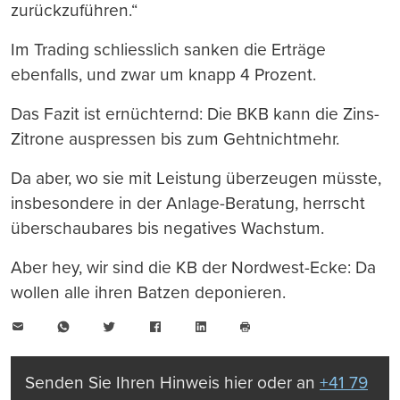
zurückzuführen.“
Im Trading schliesslich sanken die Erträge
ebenfalls, und zwar um knapp 4 Prozent.
Das Fazit ist ernüchternd: Die BKB kann die Zins-
Zitrone auspressen bis zum Gehtnichtmehr.
Da aber, wo sie mit Leistung überzeugen müsste,
insbesondere in der Anlage-Beratung, herrscht
überschaubares bis negatives Wachstum.
Aber hey, wir sind die KB der Nordwest-Ecke: Da
wollen alle ihren Batzen deponieren.
E-
WhatsApp
Twitter
Facebook
LinkedIn
Mail
Seite
drucken
Senden Sie Ihren Hinweis hier oder an
+41 79