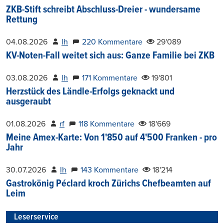
ZKB-Stift schreibt Abschluss-Dreier - wundersame
Rettung
04.08.2026
lh
220 Kommentare
29'089
KV-Noten-Fall weitet sich aus: Ganze Familie bei ZKB
03.08.2026
lh
171 Kommentare
19'801
Herzstück des Ländle-Erfolgs geknackt und
ausgeraubt
01.08.2026
rf
118 Kommentare
18'669
Meine Amex-Karte: Von 1'850 auf 4'500 Franken - pro
Jahr
30.07.2026
lh
143 Kommentare
18'214
Gastrokönig Péclard kroch Zürichs Chefbeamten auf
Leim
Leserservice