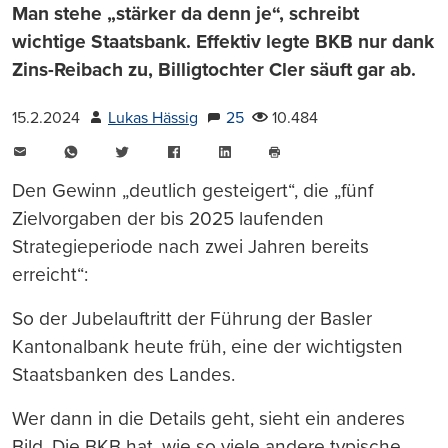
Man stehe „stärker da denn je“, schreibt
wichtige Staatsbank. Effektiv legte BKB nur dank
Zins-Reibach zu, Billigtochter Cler säuft gar ab.
15.2.2024
Lukas Hässig
25
10.484
E-
WhatsApp
Twitter
Facebook
LinkedIn
Mail
Seite
drucken
Den Gewinn „deutlich gesteigert“, die „fünf
Zielvorgaben der bis 2025 laufenden
Strategieperiode nach zwei Jahren bereits
erreicht“:
So der Jubelauftritt der Führung der Basler
Kantonalbank heute früh, eine der wichtigsten
Staatsbanken des Landes.
Wer dann in die Details geht, sieht ein anderes
Bild. Die BKB hat, wie so viele andere typische