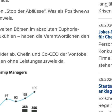
 aus.
langjä
Krisen
n „Stop der Abflüsse“. Was als Positivnews
inweis.
7.8.202
eiten Börsen im absoluten Euphorie-
Joker-P
zukühlen – haben die Verantwortlichen den
für Ch
Person
Konkur
 Gelder ab. Chefin und Co-CEO der Vontobel
Firma 
een ohne Leistungsausweis da.
stehen
7.8.202
Staats
ankla
Ex-Che
Regeln