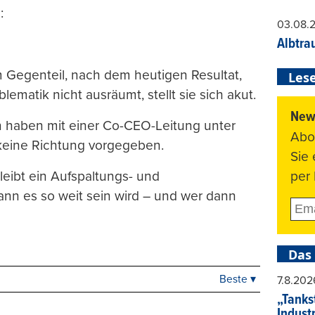
:
03.08.
Albtra
Im Gegenteil, nach dem heutigen Resultat,
Lese
lematik nicht ausräumt, stellt sie sich akut.
News
on haben mit einer Co-CEO-Leitung unter
Abo
eine Richtung vorgegeben.
Sie
per 
eibt ein Aufspaltungs- und
ann es so weit sein wird – und wer dann
Das
Beste ▾
7.8.202
Beste
„Tankst
Neueste
Indust