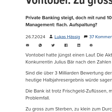
Vontobel: Zu gros
Private Banking steigt, doch mit rund 
Management: flach. Aufspaltung?
26.7.2024
Lukas Hässig
37 Kommen
E-
WhatsApp
Twitter
Facebook
LinkedIn
Mail
Seite
drucken
Vontobel hatte jüngst einen Lauf. Die Ak
Konkurrentin Julius Bär nach den Zahlen
Sind die über 3 Milliarden Bewertung der
heutige Halbjahresergebnis würde sagen:
Die Bank ist trotz Frischgeld-Zuflüssen,
Problemfall.
Zu gross zum Sterben, zu klein zum Durc