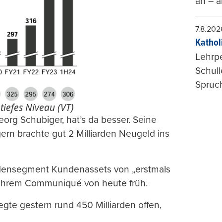
an – a
7.8.202
Kathol
Lehrp
Schul
Spruch
tiefes Niveau (VT)
eorg Schubiger, hat’s da besser. Seine
rn brachte gut 2 Milliarden Neugeld ins
ndensegment Kundenassets von „erstmals
n ihrem Communiqué von heute früh.
legte gestern rund 450 Milliarden offen,