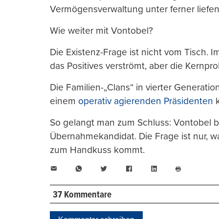
Vermögensverwaltung unter ferner liefen
Wie weiter mit Vontobel?
Die Existenz-Frage ist nicht vom Tisch. 
das Positives verströmt, aber die Kernprob
Die Familien-„Clans“ in vierter Generati
einem
operativ agierenden Präsidenten
k
So gelangt man zum Schluss: Vontobel bl
Übernahmekandidat. Die Frage ist nur, w
zum Handkuss kommt.
E-
WhatsApp
Twitter
Facebook
LinkedIn
Mail
Seite
drucken
37 Kommentare