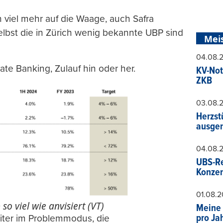
n viel mehr auf die Waage, auch Safra
elbst die in Zürich wenig bekannte UBP sind
Mei
04.08.
vate Banking, Zulauf hin oder her.
KV-Not
ZKB
03.08.
Herzst
ausger
04.08.
UBS-Re
Konzer
01.08.
o viel wie anvisiert (VT)
Meine 
pro Ja
ter im Problemmodus, die