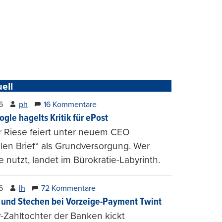
ell
6
ph
16 Kommentare
ogle hagelts Kritik für ePost
r Riese feiert unter neuem CEO
alen Brief“ als Grundversorgung. Wer
e nutzt, landet im Bürokratie-Labyrinth.
6
lh
72 Kommentare
und Stechen bei Vorzeige-Payment Twint
Zahltochter der Banken kickt