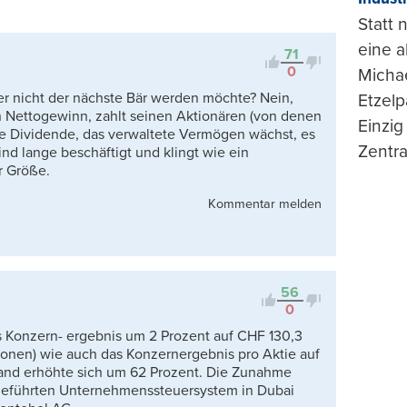
Viele Antworten
Statt
Kontrovers
eine 
71
0
Michae
ber nicht der nächste Bär werden möchte? Nein,
Etzelp
n Nettogewinn, zahlt seinen Aktionären (von denen
Einzig
de Dividende, das verwaltete Vermögen wächst, es
Zentra
ind lange beschäftigt und klingt wie ein
r Größe.
Kommentar melden
56
0
s Konzern- ergebnis um 2 Prozent auf CHF 130,3
lionen) wie auch das Konzernergebnis pro Aktie auf
and erhöhte sich um 62 Prozent. Die Zunahme
ingeführten Unternehmenssteuersystem in Dubai