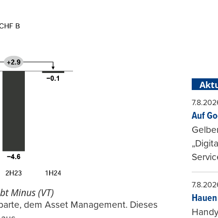
Aktu
7.8.202
Auf Go
Gelbe
„Digit
Servic
7.8.202
bt Minus (VT)
Hauen 
esparte, dem Asset Management. Dieses
Handy-