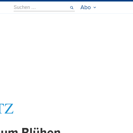
Suche
Abo
nach: