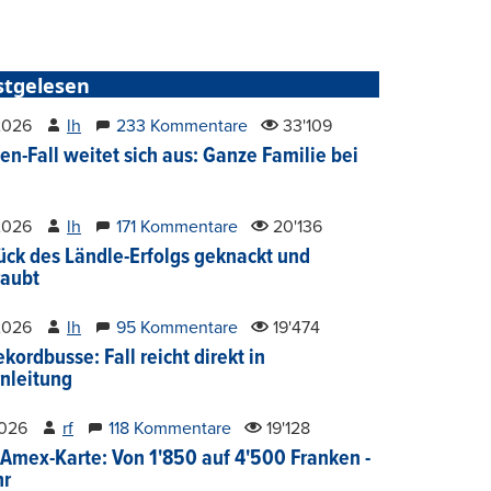
stgelesen
2026
lh
233 Kommentare
33'109
en-Fall weitet sich aus: Ganze Familie bei
2026
lh
171 Kommentare
20'136
ück des Ländle-Erfolgs geknackt und
aubt
2026
lh
95 Kommentare
19'474
kordbusse: Fall reicht direkt in
nleitung
2026
rf
118 Kommentare
19'128
Amex-Karte: Von 1'850 auf 4'500 Franken -
hr