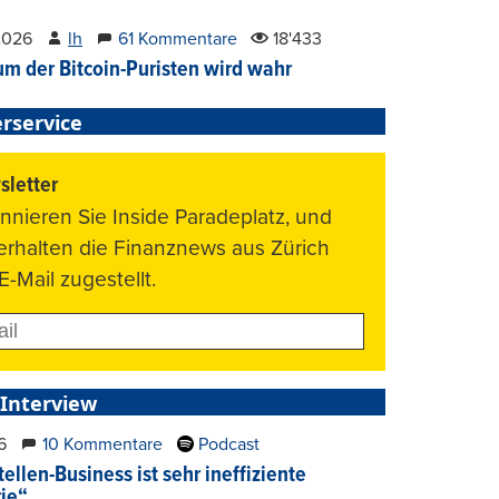
2026
lh
61 Kommentare
18'433
um der Bitcoin-Puristen wird wahr
rservice
letter
nnieren Sie Inside Paradeplatz, und
 erhalten die Finanznews aus Zürich
E-Mail zugestellt.
 Interview
6
10 Kommentare
Podcast
ellen-Business ist sehr ineffiziente
rie“