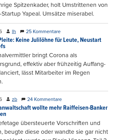
hrige Spitzenkader, holt Umstrittenen von
-Startup Yapeal. Umsätze miserabel.
6
lh
25 Kommentare
leite: Keine Julilöhne für Leute, Neustart
efs
alvermittler bringt Corona als
sgrund, effektiv aber frühzeitig Auffang-
lanciert, lässt Mitarbeiter im Regen
.
6
zb
24 Kommentare
anwaltschaft wollte mehr Raiffeisen-Banker
gen
fetage übersteuerte Vorschriften und
, beugte diese oder wandte sie gar nicht