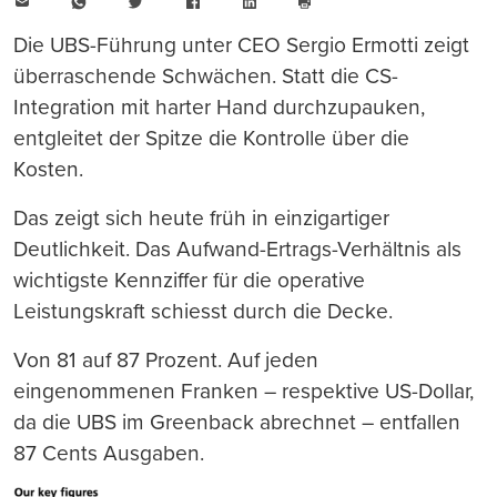
E-
WhatsApp
Twitter
Facebook
LinkedIn
Mail
Seite
drucken
Die UBS-Führung unter CEO Sergio Ermotti zeigt
überraschende Schwächen. Statt die CS-
Integration mit harter Hand durchzupauken,
entgleitet der Spitze die Kontrolle über die
Kosten.
Das zeigt sich heute früh in einzigartiger
Deutlichkeit. Das Aufwand-Ertrags-Verhältnis als
wichtigste Kennziffer für die operative
Leistungskraft schiesst durch die Decke.
Von 81 auf 87 Prozent. Auf jeden
eingenommenen Franken – respektive US-Dollar,
da die UBS im Greenback abrechnet – entfallen
87 Cents Ausgaben.