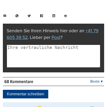
E-
WhatsApp
Twitter
Facebook
LinkedIn
Mail
Seite
drucken
Senden Sie Ihren Hinweis hier oder an
+41 79
605 39 52
. Lieber per
Post
?
68 Kommentare
Beste ▾
Beste
Neueste
Kommentar schreiben
Viele Antworten
Kontrovers