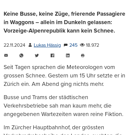
Keine Busse, keine Züge, frierende Passagiere
in Waggons – allein im Dunkeln gelassen:
Vorzeige-Alpenrepublik kann kein Schnee.
22.11.2024
Lukas Hässig
245
18.972
E-
WhatsApp
Twitter
Facebook
LinkedIn
Mail
Seite
drucken
Seit Tagen sprachen die Meteorologen vom
grossen Schnee. Gestern um 15 Uhr setzte er in
Zürich ein. Am Abend ging nichts mehr.
Busse und Trams der städtischen
Verkehrsbetriebe sah man kaum mehr, die
angegebenen Wartezeiten waren reine Fiktion.
Im Zürcher Hauptbahnhof, der grössten