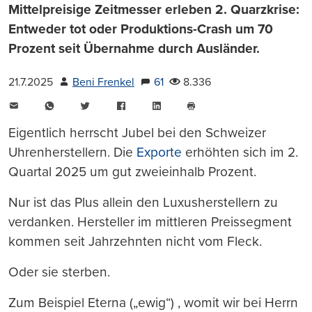
Mittelpreisige Zeitmesser erleben 2. Quarzkrise:
Entweder tot oder Produktions-Crash um 70
Prozent seit Übernahme durch Ausländer.
21.7.2025
Beni Frenkel
61
8.336
E-
WhatsApp
Twitter
Facebook
LinkedIn
Mail
Seite
drucken
Eigentlich herrscht Jubel bei den Schweizer
Uhrenherstellern. Die
Exporte
erhöhten sich im 2.
Quartal 2025 um gut zweieinhalb Prozent.
Nur ist das Plus allein den Luxusherstellern zu
verdanken. Hersteller im mittleren Preissegment
kommen seit Jahrzehnten nicht vom Fleck.
Oder sie sterben.
Zum Beispiel Eterna („ewig“) , womit wir bei Herrn