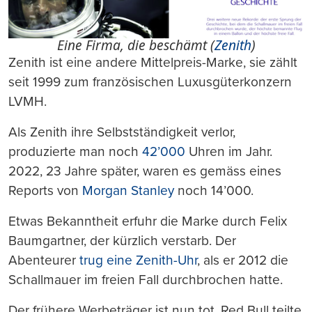
Eine Firma, die beschämt (
Zenith
)
Zenith ist eine andere Mittelpreis-Marke, sie zählt
seit 1999 zum französischen Luxusgüterkonzern
LVMH.
Als Zenith ihre Selbstständigkeit verlor,
produzierte man noch
42’000
Uhren im Jahr.
2022, 23 Jahre später, waren es gemäss eines
Reports von
Morgan Stanley
noch 14’000.
Etwas Bekanntheit erfuhr die Marke durch Felix
Baumgartner, der kürzlich verstarb. Der
Abenteurer
trug eine Zenith-Uhr
, als er 2012 die
Schallmauer im freien Fall durchbrochen hatte.
Der frühere Werbeträger ist nun tot. Red Bull teilte