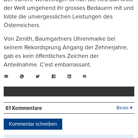
der Welt umgehend ihr grosses Bedauern mit und
lobte die unvergesslichen Leistungen des
Österreichers.
Von Zenith, Baumgartners Uhrenmarke bei
seinem Rekordsprung Angang der Zehnerjahre,
gab es kein öffentliches Zeichen der
Anteilnahme. C’est embarrassant.
E-
WhatsApp
Twitter
Facebook
LinkedIn
Mail
Seite
drucken
61 Kommentare
Beste ▾
Beste
Neueste
Kommentar schreiben
Viele Antworten
Kontrovers