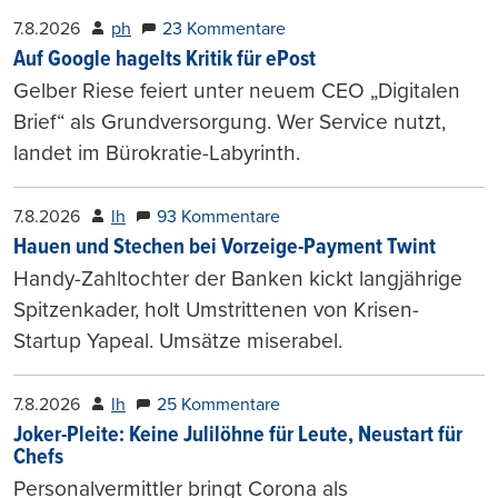
7.8.2026
ph
23 Kommentare
Auf Google hagelts Kritik für ePost
Gelber Riese feiert unter neuem CEO „Digitalen
Brief“ als Grundversorgung. Wer Service nutzt,
landet im Bürokratie-Labyrinth.
7.8.2026
lh
93 Kommentare
Hauen und Stechen bei Vorzeige-Payment Twint
Handy-Zahltochter der Banken kickt langjährige
Spitzenkader, holt Umstrittenen von Krisen-
Startup Yapeal. Umsätze miserabel.
7.8.2026
lh
25 Kommentare
Joker-Pleite: Keine Julilöhne für Leute, Neustart für
Chefs
Personalvermittler bringt Corona als