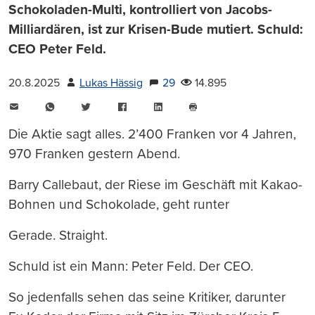
Schokoladen-Multi, kontrolliert von Jacobs-
Milliardären, ist zur Krisen-Bude mutiert. Schuld:
CEO Peter Feld.
20.8.2025
Lukas Hässig
29
14.895
E-
WhatsApp
Twitter
Facebook
LinkedIn
Mail
Seite
drucken
Die Aktie sagt alles. 2’400 Franken vor 4 Jahren,
970 Franken gestern Abend.
Barry Callebaut, der Riese im Geschäft mit Kakao-
Bohnen und Schokolade, geht runter
Gerade. Straight.
Schuld ist ein Mann: Peter Feld. Der CEO.
So jedenfalls sehen das seine Kritiker, darunter