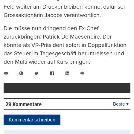
Feld weiter am Drücker bleiben könne, dafür sei
Grossaktionärin Jacobs verantwortlich.
Die müsse nun dringend den Ex-Chef
zurückbringen: Patrick De Maeseneire. Der
könnte als VR-Präsident sofort in Doppelfunktion
das Steuer im Tagesgeschäft herumreissen und
den Multi wieder auf Kurs bringen.
E-
WhatsApp
Twitter
Facebook
LinkedIn
Mail
Seite
drucken
29 Kommentare
Beste ▾
Beste
Neueste
Kommentar schreiben
Viele Antworten
Kontrovers