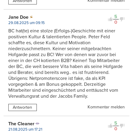
Kommentar melden
Antworten
5
Jane Doe
0
29.08.2025 um 09:15
BC hat(te) eine stolze (Erfolgs-)Geschichte mit einer
positiven Kultur & talentierten People. Peter Feld
schaffte es, diese Kultur und Motivation
niederzuschmettern. Keiner seiner mitgebrachten
Hofgarde passt zu BC! Wer von denen war zuvor bei
einer in der CH kotierten B2B? Keiner! Top Mitarbeiter
der BC, die weit bessere Vita haben als seine Hofgarde
und Berater, sind bereits weg.. es ist frustrierend.
Übrigens: Netpromoterscore ist fake, da als KPI
vorgegeben & am Bonus gekoppelt. Derzeitige
Mitarbeiter sind eingeschüchtert und enttäuscht vom
Verwaltungsrat und der Jacobs Family.
Kommentar melden
Antworten
5
The Cleaner
0
21.08.2025 um 17:21