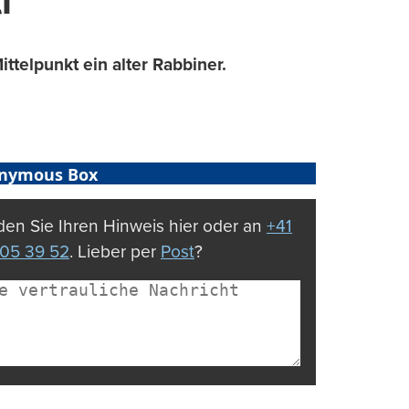
i
ttelpunkt ein alter Rabbiner.
nymous Box
en Sie Ihren Hinweis hier oder an
+41
05 39 52
. Lieber per
Post
?