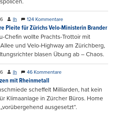
spolicen.
26
lh
124 Kommentare
e Pleite für Zürichs Velo-Ministerin Brander
u-Chefin wollte Prachts-Trottoir mit
Allee und Velo-Highway am Zürichberg,
tungsrichter blasen Übung ab – Chaos.
26
lh
46 Kommentare
zen mit Rheinmetall
schmiede scheffelt Milliarden, hat kein
für Klimaanlage in Zürcher Büros. Home
 „vorübergehend ausgesetzt“.