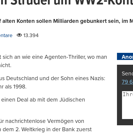
im Strudel um WW2-Kont
alten Konten sollen Milliarden gebunkert sein, im Mi
ntare
13.394
Ano
t sich an wie eine Agenten-Thriller, wo man
icht.
Send
aus Deutschland und der Sohn eines Nazis:
79 6
r als 1998.
 einen Deal ab mit dem Jüdischen
 für nachrichtenlose Vermögen von
dem 2. Weltkrieg in der Bank zuerst