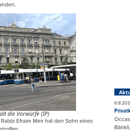
anden.
Aktu
6.8.20
Privat
lt die Vorwürfe (IP)
Occasi
. Rabbi Efraim Meir hat den Sohn eines
Bänkli
troffen.