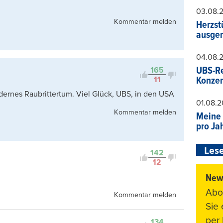
03.08.
Kommentar melden
Herzst
ausger
04.08.
UBS-Re
165
11
Konzer
ernes Raubrittertum. Viel Glück, UBS, in den USA
01.08.
Kommentar melden
Meine 
pro Ja
Lese
142
12
News
Abo
Kommentar melden
Sie
per 
134