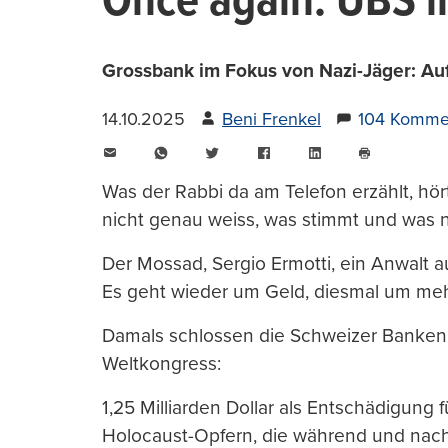
Once again: UBS 
Grossbank im Fokus von Nazi-Jäger: Auf 
14.10.2025
Beni Frenkel
104 Komme
E-
WhatsApp
Twitter
Facebook
LinkedIn
Mail
Seite
drucken
Was der Rabbi da am Telefon erzählt, hör
nicht genau weiss, was stimmt und was n
Der Mossad, Sergio Ermotti, ein Anwalt 
Es geht wieder um Geld, diesmal um meh
Damals schlossen die Schweizer Banken
Weltkongress:
1,25 Milliarden Dollar als Entschädigung
Holocaust-Opfern, die während und nach 