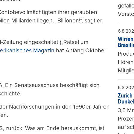
gefall
Kontobevollmächtigten ihrer geraubten
Verste
n Milliarden liegen. „Billionen!“, sagt er,
6.8.20
Wirren
d-Zeitung eingeschaltet („Rätsel um
Brasil
merikanisches Magazin
hat Anfang Oktober
Produc
Hören
Mitgli
A. Ein Senatsausschuss beschäftigt sich
6.8.20
schichte.
Zurich
Dunke
 der Nachforschungen in den 1990er-Jahren
3,5 Mr
gen.
Prozen
auf sc
UBS, zurück. Was am Ende herauskommt, ist