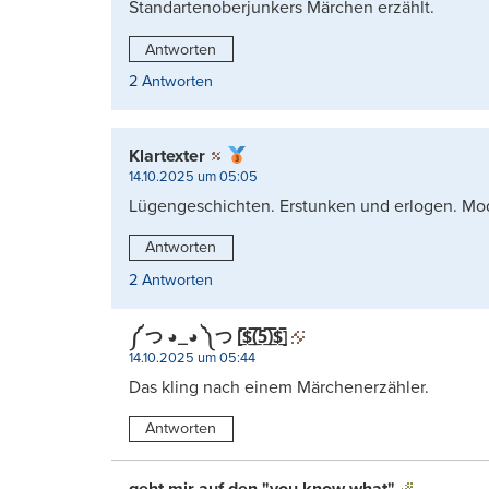
Standartenoberjunkers Märchen erzählt.
Antworten
2 Antworten
Klartexter
14.10.2025 um 05:05
Lügengeschichten. Erstunken und erlogen. Mod
Antworten
2 Antworten
༼ つ ◕_◕ ༽つ [̲̅$̲̅(̲̅5̲̅)̲̅$̲̅]
14.10.2025 um 05:44
Das kling nach einem Märchenerzähler.
Antworten
geht mir auf den "you know what"