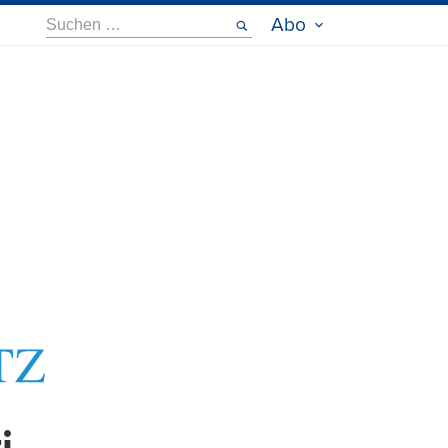
Suche
Abo
nach: