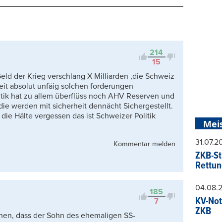
Beste
Neueste
Viele Antworten
Kontrovers
214
15
eld der Krieg verschlang X Milliarden ,die Schweiz
it absolut unfäig solchen forderungen
itik hat zu allem überflüss noch AHV Reserven und
ie werden mit sicherheit dennächt Sichergestellt.
die Hälte vergessen das ist Schweizer Politik
Mei
31.07.
Kommentar melden
ZKB-St
Rettun
04.08.
185
KV-Not
7
ZKB
iehen, dass der Sohn des ehemaligen SS-