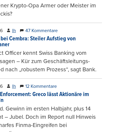
ener Krypto-Opa Armer oder Meister im
ckis?
26
lh
47 Kommentare
 bei Cembra: Steiler Aufstieg von
ianer
t Officer kennt Swiss Banking vom
sagen – Kür zum Geschäftsleitungs-
ed nach „robustem Prozess“, sagt Bank.
26
lh
12 Kommentare
-Enforcement: Greco lässt Aktionäre im
ln
d. Gewinn im ersten Halbjahr, plus 14
t – Jubel. Doch im Report null Hinweis
harfes Finma-Eingreifen bei