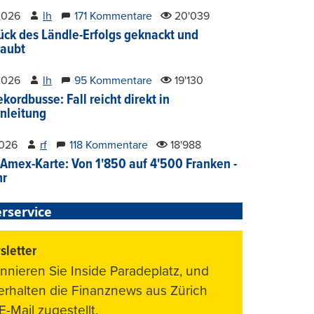
2026
lh
171 Kommentare
20'039
ück des Ländle-Erfolgs geknackt und
aubt
2026
lh
95 Kommentare
19'130
kordbusse: Fall reicht direkt in
nleitung
2026
rf
118 Kommentare
18'988
Amex-Karte: Von 1'850 auf 4'500 Franken -
hr
rservice
letter
nnieren Sie Inside Paradeplatz, und
 erhalten die Finanznews aus Zürich
E-Mail zugestellt.