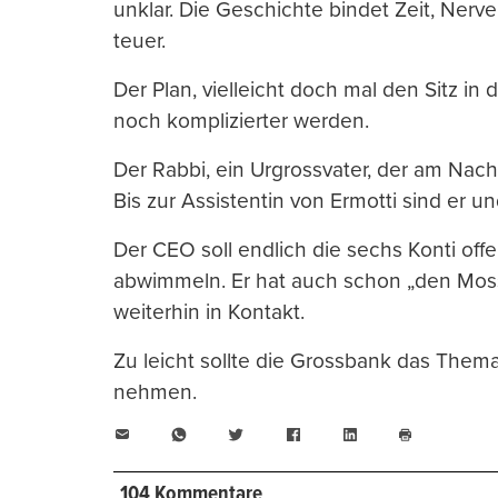
unklar. Die Geschichte bindet Zeit, Nerve
teuer.
Der Plan, vielleicht doch mal den Sitz in
noch komplizierter werden.
Der Rabbi, ein Urgrossvater, der am Nachmi
Bis zur Assistentin von Ermotti sind er 
Der CEO soll endlich die sechs Konti offe
abwimmeln. Er hat auch schon „den Mossad
weiterhin in Kontakt.
Zu leicht sollte die Grossbank das Thema
nehmen.
E-
WhatsApp
Twitter
Facebook
LinkedIn
Mail
Seite
drucken
104 Kommentare