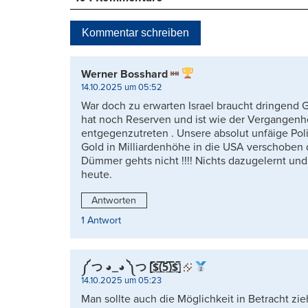
Kommentar schreiben
Werner Bosshard
14.10.2025 um 05:52
War doch zu erwarten Israel braucht dringend G
hat noch Reserven und ist wie der Vergangenhe
entgegenzutreten . Unsere absolut unfäige Pol
Gold in Milliardenhöhe in die USA verschoben d
Dümmer gehts nicht !!!! Nichts dazugelernt und 
heute.
Antworten
1 Antwort
༼ つ ◕_◕ ༽つ [̲̅$̲̅(̲̅5̲̅)̲̅$̲̅]
14.10.2025 um 05:23
Man sollte auch die Möglichkeit in Betracht z