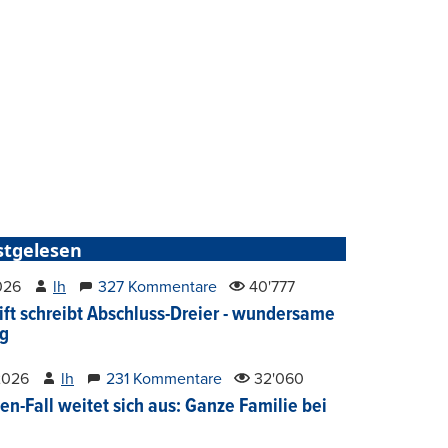
stgelesen
2026
lh
327 Kommentare
40'777
ift schreibt Abschluss-Dreier - wundersame
g
2026
lh
231 Kommentare
32'060
en-Fall weitet sich aus: Ganze Familie bei