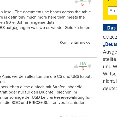
5
en lese, „The documents he hands across the table
re is definitely much more here than meets the
 den 90-er Jahren angemeldet?
Das
 UBS aufgegangen war, wo es wieder Geld zu holen
6.8.20
Kommentar melden
„Deuts
Ausge
stellt
118
und Wi
6
Wirtsc
e Amis werden alles tun um die CS und UBS kaputt
nicht.
en.
berziehen diese einfach mit Strafen, aber die
deuts
aft oder nur für den Bruchteil blechen im
er nur solange der USD Leit- & Reservewährung für
allem die SOC und BRICS+ Staaten verabschieden