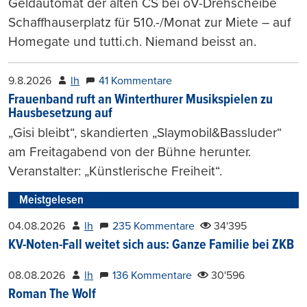
Geldautomat der alten CS bei öV-Drehscheibe
Schaffhauserplatz für 510.-/Monat zur Miete – auf
Homegate und tutti.ch. Niemand beisst an.
9.8.2026
lh
41 Kommentare
Frauenband ruft an Winterthurer Musikspielen zu
Hausbesetzung auf
„Gisi bleibt“, skandierten „Slaymobil&Bassluder“
am Freitagabend von der Bühne herunter.
Veranstalter: „Künstlerische Freiheit“.
Meistgelesen
04.08.2026
lh
235 Kommentare
34'395
KV-Noten-Fall weitet sich aus: Ganze Familie bei ZKB
08.08.2026
lh
136 Kommentare
30'596
Roman The Wolf