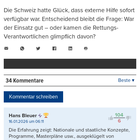
Die Schweiz hatte Glück, dass externe Hilfe sofort
verfügbar war. Entscheidend bleibt die Frage: War
der Einsatz gut – oder kamen die Rettungs-
Verantwortlichen glimpflich davon?
E-
WhatsApp
Twitter
Facebook
LinkedIn
Mail
Seite
drucken
34 Kommentare
Beste ▾
Beste
Neueste
Kommentar schreiben
Viele Antworten
Kontrovers
104
Hans Bleuer
6
16.01.2026 um 06:11
Die Erfahrung zeigt: Nationale und staatliche Konzepte,
Programme, Masterpläne usw., ausgeklügelt von