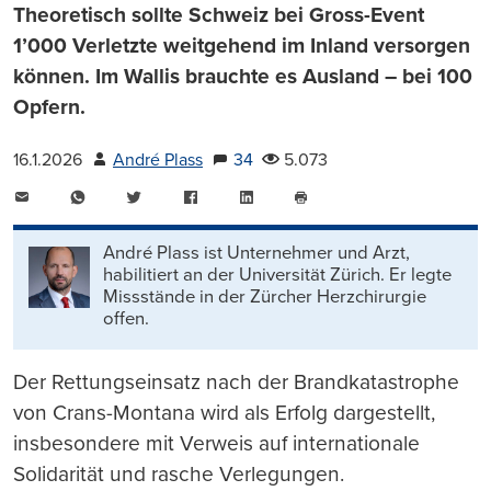
Theoretisch sollte Schweiz bei Gross-Event
1’000 Verletzte weitgehend im Inland versorgen
können. Im Wallis brauchte es Ausland – bei 100
Opfern.
16.1.2026
André Plass
34
5.073
E-
WhatsApp
Twitter
Facebook
LinkedIn
Mail
Seite
drucken
André Plass ist Unternehmer und Arzt,
habilitiert an der Universität Zürich. Er legte
Missstände in der Zürcher Herzchirurgie
offen.
Der Rettungseinsatz nach der Brandkatastrophe
von Crans-Montana wird als Erfolg dargestellt,
insbesondere mit Verweis auf internationale
Solidarität und rasche Verlegungen.