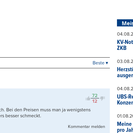
Mei
04.08.
KV-Not
ZKB
03.08.
Beste ▾
Beste
Herzst
Neueste
ausger
Viele Antworten
Kontrovers
04.08.
72
UBS-Re
12
Konzer
ich. Bei den Preisen muss man ja wenigstens
rs besser schmeckt.
01.08.
Meine 
Kommentar melden
pro Ja