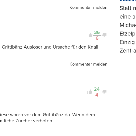
Statt
Kommentar melden
eine 
Michae
36
Etzelp
6
Einzig
n Grittibänz Auslöser und Ursache für den Knall
Zentra
Kommentar melden
24
4
 diese waren vor dem Grittibänz da. Wenn dem
mtliche Zürcher verboten …