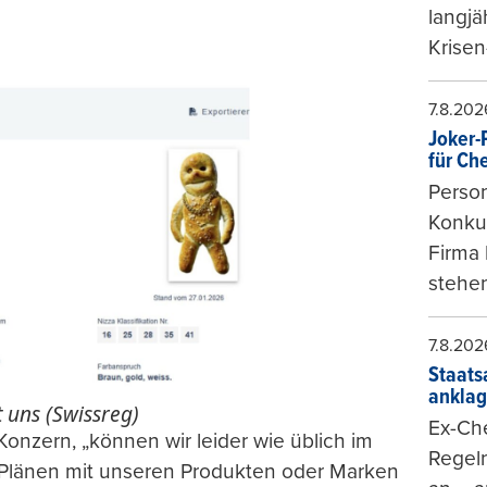
langjä
Krisen
7.8.202
Joker-P
für Ch
Person
Konkur
Firma 
stehen
7.8.202
Staats
ankla
t uns (Swissreg)
Ex-Che
Konzern, „können wir leider wie üblich im
Regeln
n Plänen mit unseren Produkten oder Marken