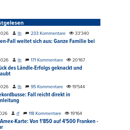
stgelesen
2026
lh
233 Kommentare
33'340
en-Fall weitet sich aus: Ganze Familie bei
2026
lh
171 Kommentare
20'167
ück des Ländle-Erfolgs geknackt und
aubt
2026
lh
95 Kommentare
19'544
kordbusse: Fall reicht direkt in
nleitung
2026
rf
118 Kommentare
19'164
Amex-Karte: Von 1'850 auf 4'500 Franken -
hr