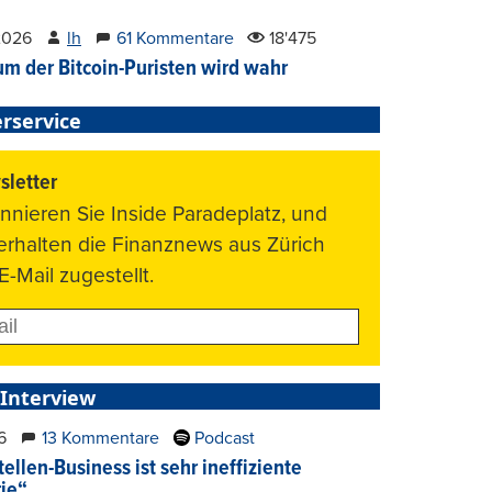
2026
lh
61 Kommentare
18'475
um der Bitcoin-Puristen wird wahr
rservice
letter
nnieren Sie Inside Paradeplatz, und
 erhalten die Finanznews aus Zürich
E-Mail zugestellt.
 Interview
6
13 Kommentare
Podcast
ellen-Business ist sehr ineffiziente
rie“