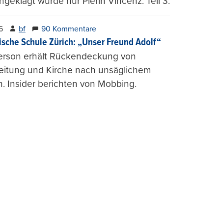
ngeklagt wurde nur Pierin Vincenz. Teil 3.
6
bf
90 Kommentare
ische Schule Zürich: „Unser Freund Adolf“
erson erhält Rückendeckung von
leitung und Kirche nach unsäglichem
. Insider berichten von Mobbing.