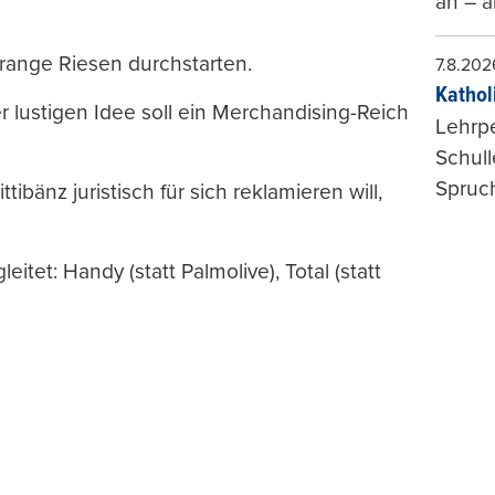
an – a
range Riesen durchstarten.
7.8.202
Kathol
r lustigen Idee soll ein Merchandising-Reich
Lehrp
Schul
Spruch
tibänz juristisch für sich reklamieren will,
itet: Handy (statt Palmolive), Total (statt