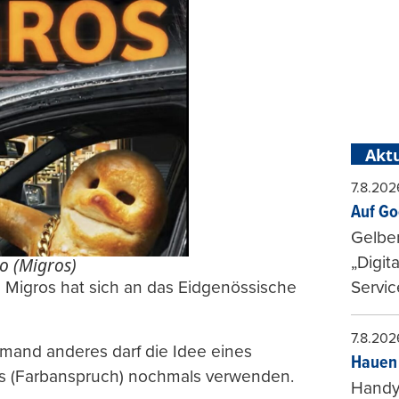
Aktu
7.8.202
Auf Go
Gelbe
„Digit
o (Migros)
e Migros hat sich an das Eidgenössische
Servic
7.8.202
emand anderes darf die Idee eines
Hauen 
iss (Farbanspruch) nochmals verwenden.
Handy-