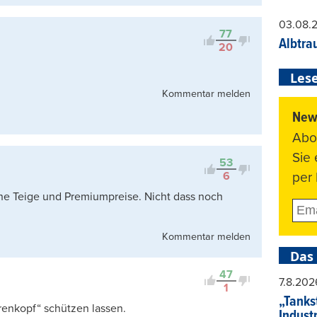
03.08.
77
Albtra
20
Lese
Kommentar melden
News
Abo
Sie
53
per 
6
ne Teige und Premiumpreise. Nicht dass noch
Kommentar melden
Das
47
7.8.202
1
„Tankst
renkopf“ schützen lassen.
Indust