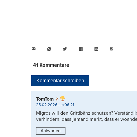
E-
WhatsApp
Twitter
Facebook
LinkedIn
Mail
Seite
drucken
41 Kommentare
Kommentar schreiben
TomTom
25.02.2026 um 06:21
Migros will den Grittibänz schützen? Verständl
verhindern, dass jemand merkt, dass er woande
Antworten