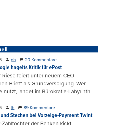
ell
6
ph
20 Kommentare
ogle hagelts Kritik für ePost
r Riese feiert unter neuem CEO
alen Brief“ als Grundversorgung. Wer
e nutzt, landet im Bürokratie-Labyrinth.
6
lh
89 Kommentare
und Stechen bei Vorzeige-Payment Twint
Zahltochter der Banken kickt