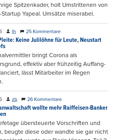
hrige Spitzenkader, holt Umstrittenen von
-Startup Yapeal. Umsätze miserabel.
6
lh
25 Kommentare
leite: Keine Julilöhne für Leute, Neustart
efs
alvermittler bringt Corona als
sgrund, effektiv aber frühzeitig Auffang-
lanciert, lässt Mitarbeiter im Regen
.
6
zb
26 Kommentare
anwaltschaft wollte mehr Raiffeisen-Banker
gen
fetage übersteuerte Vorschriften und
, beugte diese oder wandte sie gar nicht