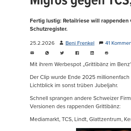
Migros gegen TCS, 
Fertig lustig: Retailriese will rappende
Schutzregister.
25.2.2026
Beni Frenkel
41 Kommen
E-
WhatsApp
Twitter
Facebook
LinkedIn
Mail
Seite
drucken
Mit ihrem Werbespot „Grittibänz im Benz“
Der Clip wurde Ende 2025 millionenfach g
Lichtblick im sonst trüben Jubeljahr.
Schnell sprangen andere Schweizer Firm
Versionen des rappenden Grittibänz:
Mediamarkt, TCS, Lindt, Glattzentrum, Ke