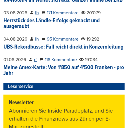
KV-Noten-Fall weitet sich aus: Ganze Familie bei ZKB
03.08.2026
lh
171 Kommentare
20'079
Herzstück des Ländle-Erfolgs geknackt und
ausgeraubt
04.08.2026
lh
95 Kommentare
19'292
UBS-Rekordbusse: Fall reicht direkt in Konzernleitung
01.08.2026
rf
118 Kommentare
19'034
Meine Amex-Karte: Von 1'850 auf 4'500 Franken - pro
Jahr
Leserservice
Newsletter
Abonnieren Sie Inside Paradeplatz, und Sie
erhalten die Finanznews aus Zürich per E-
Mail zugestellt.