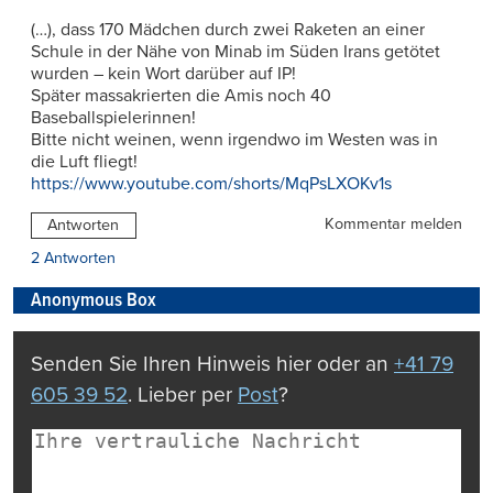
(…), dass 170 Mädchen durch zwei Raketen an einer
Schule in der Nähe von Minab im Süden Irans getötet
wurden – kein Wort darüber auf IP!
Später massakrierten die Amis noch 40
Baseballspielerinnen!
Bitte nicht weinen, wenn irgendwo im Westen was in
die Luft fliegt!
https://www.youtube.com/shorts/MqPsLXOKv1s
Kommentar melden
Antworten
2 Antworten
Anonymous Box
Senden Sie Ihren Hinweis hier oder an
+41 79
605 39 52
. Lieber per
Post
?