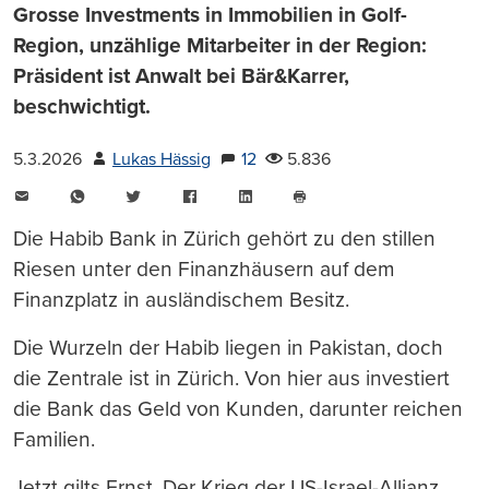
Grosse Investments in Immobilien in Golf-
Region, unzählige Mitarbeiter in der Region:
Präsident ist Anwalt bei Bär&Karrer,
beschwichtigt.
5.3.2026
Lukas Hässig
12
5.836
E-
WhatsApp
Twitter
Facebook
LinkedIn
Mail
Seite
drucken
Die Habib Bank in Zürich gehört zu den stillen
Riesen unter den Finanzhäusern auf dem
Finanzplatz in ausländischem Besitz.
Die Wurzeln der Habib liegen in Pakistan, doch
die Zentrale ist in Zürich. Von hier aus investiert
die Bank das Geld von Kunden, darunter reichen
Familien.
Jetzt gilts Ernst. Der Krieg der US-Israel-Allianz