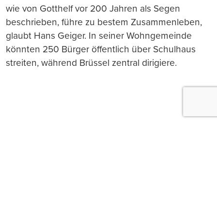
wie von Gotthelf vor 200 Jahren als Segen
beschrieben, führe zu bestem Zusammenleben,
glaubt Hans Geiger. In seiner Wohngemeinde
könnten 250 Bürger öffentlich über Schulhaus
streiten, während Brüssel zentral dirigiere.
Push-Nachrichten
Möchten Sie Push-Nachrichten erhalten, wenn wir
wichtige News veröffentlichen? Abmeldung jederzeit
in den Browser‑Einstellungen möglich.