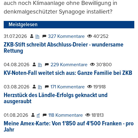
auch noch Klimaanlage ohne Bewilligung in
denkmalgeschützter Synagoge installiert?
Meistgelesen
31.07.2026
lh
327 Kommentare
40'252
ZKB-Stift schreibt Abschluss-Dreier - wundersame
Rettung
04.08.2026
lh
229 Kommentare
30'800
KV-Noten-Fall weitet sich aus: Ganze Familie bei ZKB
03.08.2026
lh
171 Kommentare
19'918
Herzstück des Ländle-Erfolgs geknackt und
ausgeraubt
01.08.2026
rf
118 Kommentare
18'813
Meine Amex-Karte: Von 1'850 auf 4'500 Franken - pro
Jahr