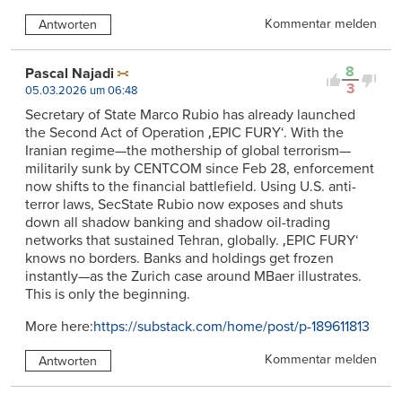
Kommentar melden
Antworten
8
Pascal Najadi
3
05.03.2026 um 06:48
Secretary of State Marco Rubio has already launched
the Second Act of Operation ‚EPIC FURY‘. With the
Iranian regime—the mothership of global terrorism—
militarily sunk by CENTCOM since Feb 28, enforcement
now shifts to the financial battlefield. Using U.S. anti-
terror laws, SecState Rubio now exposes and shuts
down all shadow banking and shadow oil-trading
networks that sustained Tehran, globally. ‚EPIC FURY‘
knows no borders. Banks and holdings get frozen
instantly—as the Zurich case around MBaer illustrates.
This is only the beginning.
More here:
https://substack.com/home/post/p-189611813
Kommentar melden
Antworten