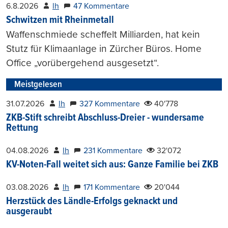
6.8.2026
lh
47 Kommentare
Schwitzen mit Rheinmetall
Waffenschmiede scheffelt Milliarden, hat kein
Stutz für Klimaanlage in Zürcher Büros. Home
Office „vorübergehend ausgesetzt“.
Meistgelesen
31.07.2026
lh
327 Kommentare
40'778
ZKB-Stift schreibt Abschluss-Dreier - wundersame
Rettung
04.08.2026
lh
231 Kommentare
32'072
KV-Noten-Fall weitet sich aus: Ganze Familie bei ZKB
03.08.2026
lh
171 Kommentare
20'044
Herzstück des Ländle-Erfolgs geknackt und
ausgeraubt