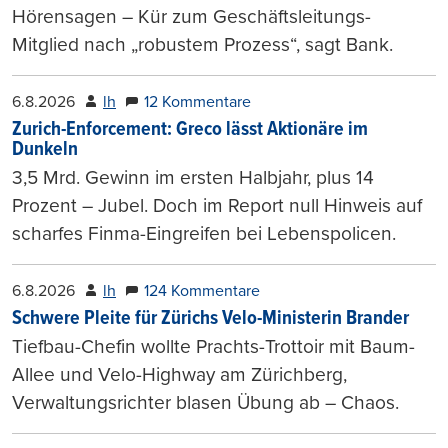
Hörensagen – Kür zum Geschäftsleitungs-
Mitglied nach „robustem Prozess“, sagt Bank.
6.8.2026
lh
12 Kommentare
Zurich-Enforcement: Greco lässt Aktionäre im
Dunkeln
3,5 Mrd. Gewinn im ersten Halbjahr, plus 14
Prozent – Jubel. Doch im Report null Hinweis auf
scharfes Finma-Eingreifen bei Lebenspolicen.
6.8.2026
lh
124 Kommentare
Schwere Pleite für Zürichs Velo-Ministerin Brander
Tiefbau-Chefin wollte Prachts-Trottoir mit Baum-
Allee und Velo-Highway am Zürichberg,
Verwaltungsrichter blasen Übung ab – Chaos.