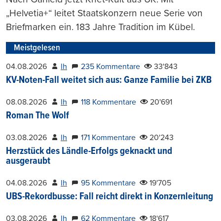
„Helvetia+“ leitet Staatskonzern neue Serie von
Briefmarken ein. 183 Jahre Tradition im Kübel.
Meistgelesen
04.08.2026
lh
235 Kommentare
33'843
KV-Noten-Fall weitet sich aus: Ganze Familie bei ZKB
08.08.2026
lh
118 Kommentare
20'691
Roman The Wolf
03.08.2026
lh
171 Kommentare
20'243
Herzstück des Ländle-Erfolgs geknackt und
ausgeraubt
04.08.2026
lh
95 Kommentare
19'705
UBS-Rekordbusse: Fall reicht direkt in Konzernleitung
03.08.2026
lh
62 Kommentare
18'617