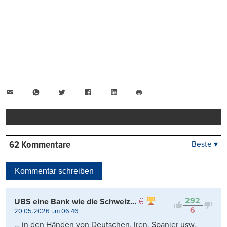
E-
WhatsApp
Twitter
Facebook
LinkedIn
Mail
Seite
drucken
62 Kommentare
Beste ▾
Beste
Neueste
Kommentar schreiben
Viele Antworten
Kontrovers
292
UBS eine Bank wie die Schweiz...
6
20.05.2026 um 06:46
… in den Händen von Deutschen, Iren, Spanier usw.