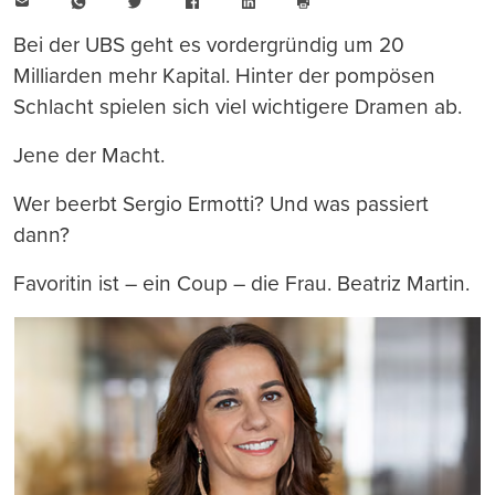
E-
WhatsApp
Twitter
Facebook
LinkedIn
Mail
Seite
drucken
Bei der UBS geht es vordergründig um 20
Milliarden mehr Kapital. Hinter der pompösen
Schlacht spielen sich viel wichtigere Dramen ab.
Jene der Macht.
Wer beerbt Sergio Ermotti? Und was passiert
dann?
Favoritin ist – ein Coup – die Frau. Beatriz Martin.