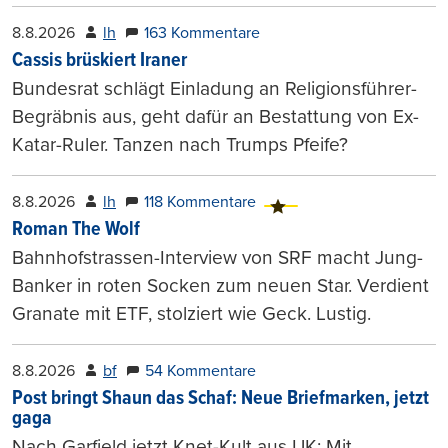
8.8.2026
lh
163 Kommentare
Cassis brüskiert Iraner
Bundesrat schlägt Einladung an Religionsführer-
Begräbnis aus, geht dafür an Bestattung von Ex-
Katar-Ruler. Tanzen nach Trumps Pfeife?
8.8.2026
lh
118 Kommentare
Roman The Wolf
Bahnhofstrassen-Interview von SRF macht Jung-
Banker in roten Socken zum neuen Star. Verdient
Granate mit ETF, stolziert wie Geck. Lustig.
8.8.2026
bf
54 Kommentare
Post bringt Shaun das Schaf: Neue Briefmarken, jetzt
gaga
Nach Garfield jetzt Knet-Kult aus UK: Mit