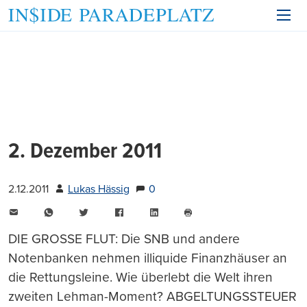
2. Dezember 2011
2.12.2011
Lukas Hässig
0
E-
WhatsApp
Twitter
Facebook
LinkedIn
Mail
Seite
drucken
DIE GROSSE FLUT: Die SNB und andere
Notenbanken nehmen illiquide Finanzhäuser an
die Rettungsleine. Wie überlebt die Welt ihren
zweiten Lehman-Moment? ABGELTUNGSSTEUER