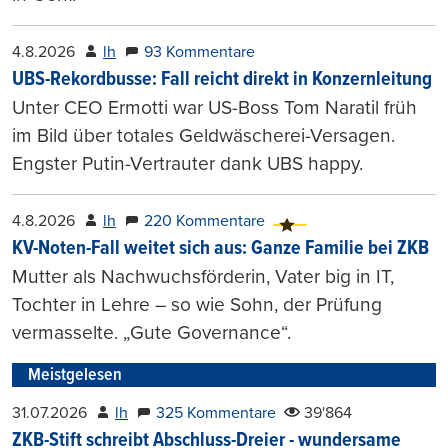
4.8.2026
lh
93 Kommentare
UBS-Rekordbusse: Fall reicht direkt in Konzernleitung
Unter CEO Ermotti war US-Boss Tom Naratil früh
im Bild über totales Geldwäscherei-Versagen.
Engster Putin-Vertrauter dank UBS happy.
4.8.2026
lh
220 Kommentare
KV-Noten-Fall weitet sich aus: Ganze Familie bei ZKB
Mutter als Nachwuchsförderin, Vater big in IT,
Tochter in Lehre – so wie Sohn, der Prüfung
vermasselte. „Gute Governance“.
Meistgelesen
31.07.2026
lh
325 Kommentare
39'864
ZKB-Stift schreibt Abschluss-Dreier - wundersame