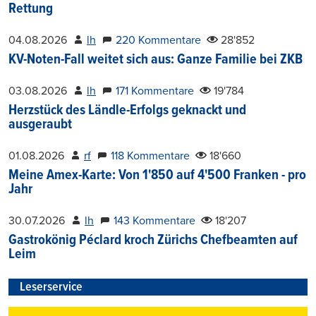
Rettung
04.08.2026
lh
220 Kommentare
28'852
KV-Noten-Fall weitet sich aus: Ganze Familie bei ZKB
03.08.2026
lh
171 Kommentare
19'784
Herzstück des Ländle-Erfolgs geknackt und
ausgeraubt
01.08.2026
rf
118 Kommentare
18'660
Meine Amex-Karte: Von 1'850 auf 4'500 Franken - pro
Jahr
30.07.2026
lh
143 Kommentare
18'207
Gastrokönig Péclard kroch Zürichs Chefbeamten auf
Leim
Leserservice