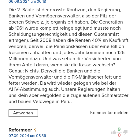
06.09.2024 um 06:18
Die 2. Säule ist der grösste Raubzug, den Regierung,
Banken und Vermögensverwalter, also der Filz der
oberen Schweiz, je organisiert haben. Die Generation
ab 1961 wurde komplett reingelegt (und musste noch
Scheidungsungerechtigkeit und diesen Quotenmist
ertragen). Seit 2008 haben die Renten 40% an Kaufkraft
verloren, derweil die Pensionskassen über eine Billion
Reserven anhäuften und jedes Jahr kommen noch 126
Millionen dazu. Und was sehen die Versicherten von
ihrem Anteil daran, wenn sie die Kasse wechseln?
Genau: Nichts. Derweil die Banken und die
Vermögensverwalter und die PK-Mänätscher fett und
fetter werden. Da wird wieder gelogen wie bei der
AHV-Abstimmung auch. Unsere Regierungen halten
uns klein aber vergolden die zugelaufenen Schmarotzer
und bauen Velowege in Peru.
Kommentar melden
Antworten
9
Reformeer
0
07.09.2024 um 08:36