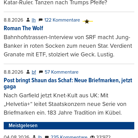
Katar-Ruler. Tanzen nach Trumps Pfeife?
8.8.2026
lh
122 Kommentare
Roman The Wolf
Bahnhofstrassen-Interview von SRF macht Jung-
Banker in roten Socken zum neuen Star. Verdient
Granate mit ETF, stolziert wie Geck. Lustig.
8.8.2026
bf
57 Kommentare
Post bringt Shaun das Schaf: Neue Briefmarken, jetzt
gaga
Nach Garfield jetzt Knet-Kult aus UK: Mit
„Helvetia+“ leitet Staatskonzern neue Serie von
Briefmarken ein. 183 Jahre Tradition im Kübel.
Meistgelesen
04.08.2026
lh
235 Kommentare
33'972