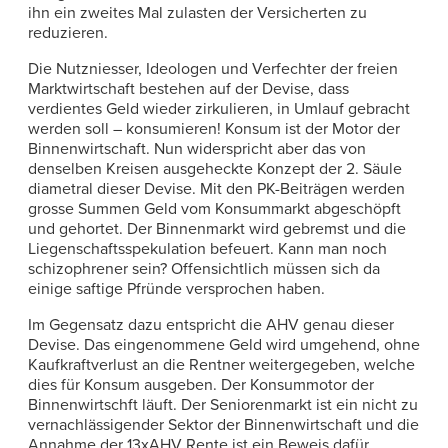
ihn ein zweites Mal zulasten der Versicherten zu
reduzieren.
Die Nutzniesser, Ideologen und Verfechter der freien
Marktwirtschaft bestehen auf der Devise, dass
verdientes Geld wieder zirkulieren, in Umlauf gebracht
werden soll – konsumieren! Konsum ist der Motor der
Binnenwirtschaft. Nun widerspricht aber das von
denselben Kreisen ausgeheckte Konzept der 2. Säule
diametral dieser Devise. Mit den PK-Beiträgen werden
grosse Summen Geld vom Konsummarkt abgeschöpft
und gehortet. Der Binnenmarkt wird gebremst und die
Liegenschaftsspekulation befeuert. Kann man noch
schizophrener sein? Offensichtlich müssen sich da
einige saftige Pfründe versprochen haben.
Im Gegensatz dazu entspricht die AHV genau dieser
Devise. Das eingenommene Geld wird umgehend, ohne
Kaufkraftverlust an die Rentner weitergegeben, welche
dies für Konsum ausgeben. Der Konsummotor der
Binnenwirtschft läuft. Der Seniorenmarkt ist ein nicht zu
vernachlässigender Sektor der Binnenwirtschaft und die
Annahme der 13xAHV Rente ist ein Beweis dafür.