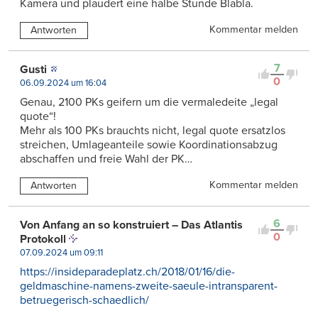
Kamera und plaudert eine halbe Stunde Blabla.
Kommentar melden
Antworten
7
Gusti
0
06.09.2024 um 16:04
Genau, 2100 PKs geifern um die vermaledeite „legal
quote“!
Mehr als 100 PKs brauchts nicht, legal quote ersatzlos
streichen, Umlageanteile sowie Koordinationsabzug
abschaffen und freie Wahl der PK…
Kommentar melden
Antworten
6
Von Anfang an so konstruiert – Das Atlantis
0
Protokoll
07.09.2024 um 09:11
https://insideparadeplatz.ch/2018/01/16/die-
geldmaschine-namens-zweite-saeule-intransparent-
betruegerisch-schaedlich/