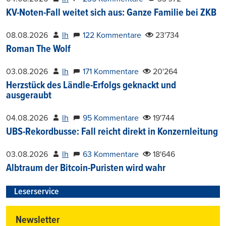
KV-Noten-Fall weitet sich aus: Ganze Familie bei ZKB
08.08.2026
lh
122 Kommentare
23'734
Roman The Wolf
03.08.2026
lh
171 Kommentare
20'264
Herzstück des Ländle-Erfolgs geknackt und
ausgeraubt
04.08.2026
lh
95 Kommentare
19'744
UBS-Rekordbusse: Fall reicht direkt in Konzernleitung
03.08.2026
lh
63 Kommentare
18'646
Albtraum der Bitcoin-Puristen wird wahr
Leserservice
Newsletter