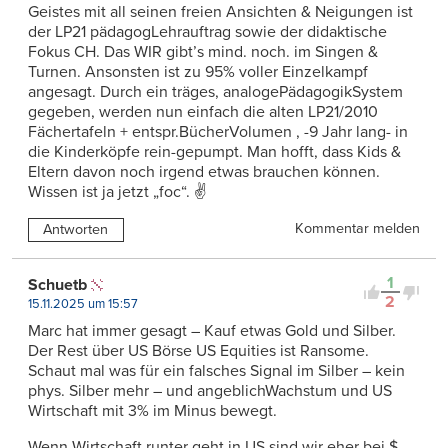
Geistes mit all seinen freien Ansichten & Neigungen ist
der LP21 pädagogLehrauftrag sowie der didaktische
Fokus CH. Das WIR gibt’s mind. noch. im Singen &
Turnen. Ansonsten ist zu 95% voller Einzelkampf
angesagt. Durch ein träges, analogePädagogikSystem
gegeben, werden nun einfach die alten LP21/2010
Fächertafeln + entspr.BücherVolumen , -9 Jahr lang- in
die Kinderköpfe rein-gepumpt. Man hofft, dass Kids &
Eltern davon noch irgend etwas brauchen können.
Wissen ist ja jetzt „foc“. ✌
Kommentar melden
Antworten
1
Schuetb
2
15.11.2025 um 15:57
Marc hat immer gesagt – Kauf etwas Gold und Silber.
Der Rest über US Börse US Equities ist Ransome.
Schaut mal was für ein falsches Signal im Silber – kein
phys. Silber mehr – und angeblichWachstum und US
Wirtschaft mit 3% im Minus bewegt.
Wenn Wirtschaft runter geht in US sind wir eher bei $