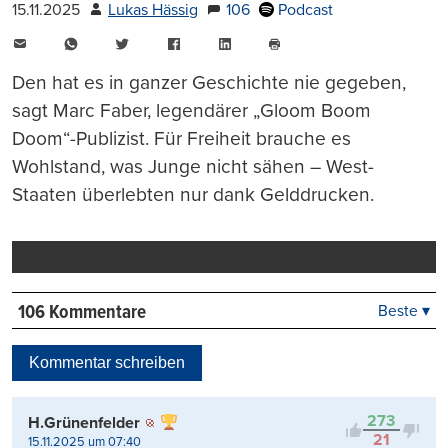
15.11.2025
Lukas Hässig
106
Podcast
E-
WhatsApp
Twitter
Facebook
LinkedIn
Mail
Seite
drucken
Den hat es in ganzer Geschichte nie gegeben,
sagt Marc Faber, legendärer „Gloom Boom
Doom“-Publizist. Für Freiheit brauche es
Wohlstand, was Junge nicht sähen – West-
Staaten überlebten nur dank Gelddrucken.
106 Kommentare
Beste ▾
Beste
Neueste
Kommentar schreiben
Viele Antworten
Kontrovers
273
H.Grünenfelder
21
15.11.2025 um 07:40