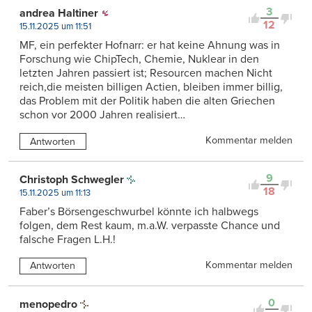
3
andrea Haltiner
12
15.11.2025 um 11:51
MF, ein perfekter Hofnarr: er hat keine Ahnung was in
Forschung wie ChipTech, Chemie, Nuklear in den
letzten Jahren passiert ist; Resourcen machen Nicht
reich,die meisten billigen Actien, bleiben immer billig,
das Problem mit der Politik haben die alten Griechen
schon vor 2000 Jahren realisiert…
Kommentar melden
Antworten
9
Christoph Schwegler
18
15.11.2025 um 11:13
Faber’s Börsengeschwurbel könnte ich halbwegs
folgen, dem Rest kaum, m.a.W. verpasste Chance und
falsche Fragen L.H.!
Kommentar melden
Antworten
0
menopedro