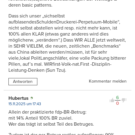
deren basic patterns.
Dass sich unser „sichselbst
aufblasendesSchuldenDruckerei-Perpetuum-Mobile“,
nicht selbst abstellen wird resp. nicht mehr kann, ist
100% allen KLAR (etwas ganz anderes wird dies
möglicherw. „verändern“.) Dass WIR ALLE jetzt weltweit,
in SEHR VIELEM, die neuen, zeitlichen „Benchmarks“
aus China ableiten werden/müssen, ist für sehr
viele,lokal PolitLangschläfer, eine volle Packung bitterer
Pillen, auf’s mal. WIRfirst-Volk-nat.First -Disziplin-
Leistung-Denken (Sun Tzu).
Kommentar melden
Antworten
6
Hubertus
0
15.11.2025 um 17:43
Allein der praktizierte fdp-BR-Betrug:
mit 14% Anteil 100% BR zuviel.
Wer das trägt ist selbst Teil des Betruges.
Zudem ist der pcr-Betrug restlos aufgeflogen: 90%