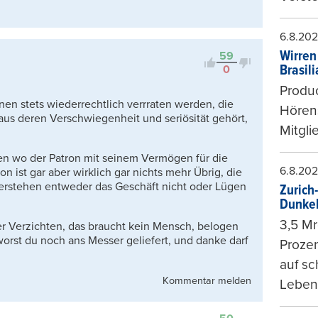
6.8.20
Wirren
59
Brasil
0
Produc
en stets wiederrechtlich verrraten werden, die
Hören
aus deren Verschwiegenheit und seriösität gehört,
Mitgli
en wo der Patron mit seinem Vermögen für die
6.8.20
n ist gar aber wirklich gar nichts mehr Übrig, die
verstehen entweder das Geschäft nicht oder Lügen
Zurich
Dunke
3,5 Mr
er Verzichten, das braucht kein Mensch, belogen
orst du noch ans Messer geliefert, und danke darf
Prozen
auf sc
Kommentar melden
Leben