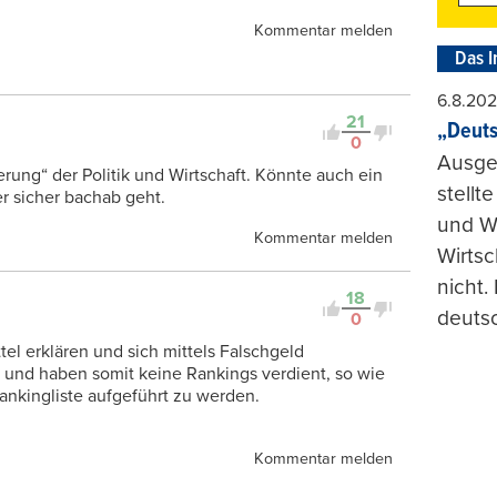
Kommentar melden
Das I
6.8.20
21
„Deuts
0
Ausge
erung“ der Politik und Wirtschaft. Könnte auch ein
stellt
r sicher bachab geht.
und Wi
Kommentar melden
Wirtsc
nicht.
18
deuts
0
el erklären und sich mittels Falschgeld
ch und haben somit keine Rankings verdient, so wie
Rankingliste aufgeführt zu werden.
Kommentar melden