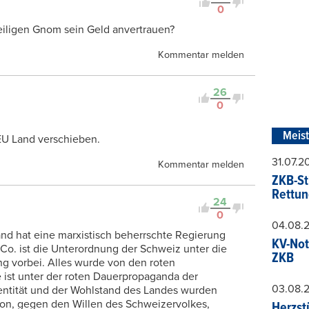
0
iligen Gnom sein Geld anvertrauen?
Kommentar melden
26
0
Meis
EU Land verschieben.
31.07.
Kommentar melden
ZKB-St
Rettun
24
0
04.08.
and hat eine marxistisch beherrschte Regierung
KV-Not
o. ist die Unterordnung der Schweiz unter die
ZKB
ng vorbei. Alles wurde von den roten
 ist unter der roten Dauerpropaganda der
03.08.
ntität und der Wohlstand des Landes wurden
ion, gegen den Willen des Schweizervolkes,
Herzst