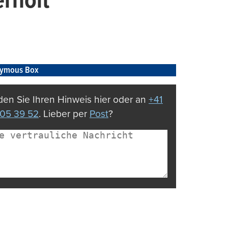
erholt“
ymous Box
en Sie Ihren Hinweis hier oder an
+41
05 39 52
. Lieber per
Post
?