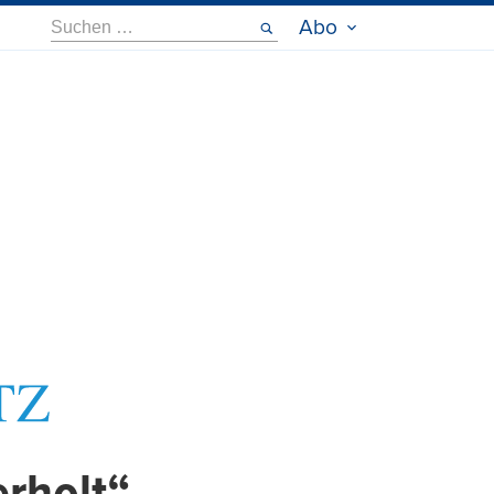
Suche
Abo
nach: