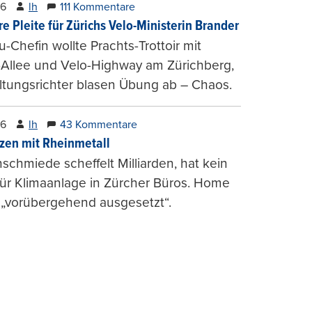
26
lh
111 Kommentare
e Pleite für Zürichs Velo-Ministerin Brander
u-Chefin wollte Prachts-Trottoir mit
Allee und Velo-Highway am Zürichberg,
tungsrichter blasen Übung ab – Chaos.
26
lh
43 Kommentare
zen mit Rheinmetall
schmiede scheffelt Milliarden, hat kein
für Klimaanlage in Zürcher Büros. Home
 „vorübergehend ausgesetzt“.