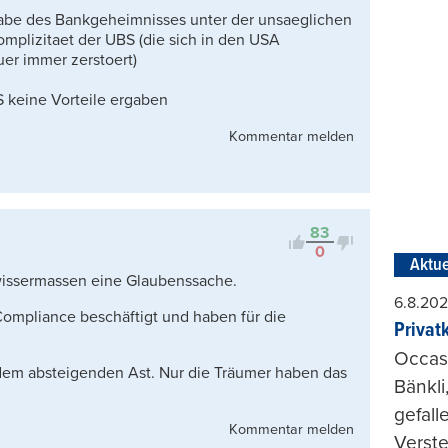
abe des Bankgeheimnisses unter der unsaeglichen
mplizitaet der UBS (die sich in den USA
uer immer zerstoert)
S keine Vorteile ergaben
Kommentar melden
83
0
Aktue
ewissermassen eine Glaubenssache.
6.8.20
Compliance beschäftigt und haben für die
Privat
Occasi
 dem absteigenden Ast. Nur die Träumer haben das
Bänkli
gefall
Kommentar melden
Verste