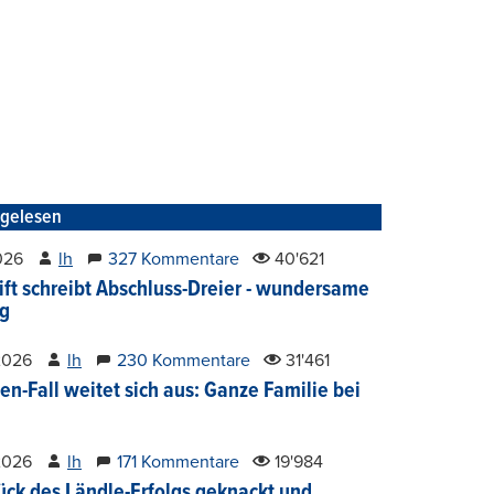
tgelesen
2026
lh
327 Kommentare
40'621
ift schreibt Abschluss-Dreier - wundersame
g
2026
lh
230 Kommentare
31'461
en-Fall weitet sich aus: Ganze Familie bei
2026
lh
171 Kommentare
19'984
ück des Ländle-Erfolgs geknackt und