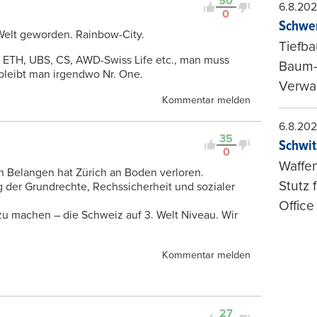
50
6.8.20
0
Schwer
 Welt geworden. Rainbow-City.
Tiefba
 ETH, UBS, CS, AWD-Swiss Life etc., man muss
Baum-
bleibt man irgendwo Nr. One.
Verwal
Kommentar melden
6.8.20
35
Schwit
0
Waffen
en Belangen hat Zürich an Boden verloren.
Stutz 
 der Grundrechte, Rechssicherheit und sozialer
Office
zu machen – die Schweiz auf 3. Welt Niveau. Wir
Kommentar melden
27