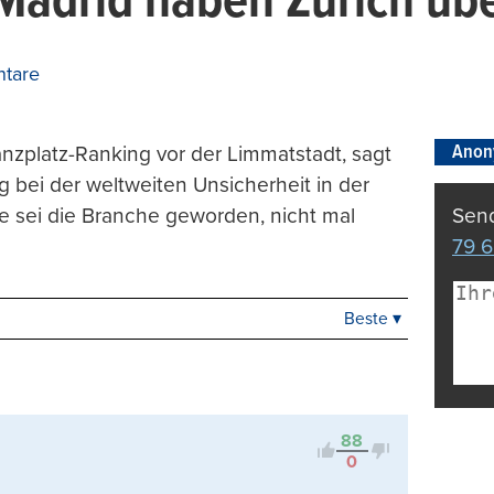
 Madrid haben Zürich üb
tare
Anon
nzplatz-Ranking vor der Limmatstadt, sagt
 bei der weltweiten Unsicherheit in der
e sei die Branche geworden, nicht mal
Send
79 6
Beste ▾
Beste
Neueste
Viele Antworten
Kontrovers
88
0