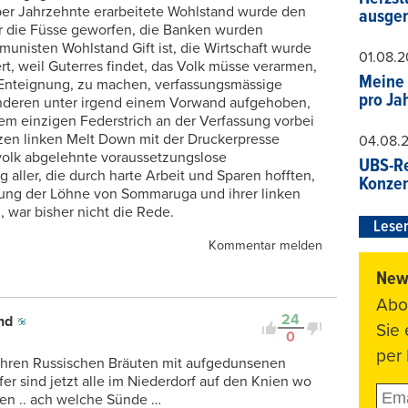
ber Jahrzehnte erarbeitete Wohlstand wurde den
ausger
or die Füsse geworfen, die Banken wurden
munisten Wohlstand Gift ist, die Wirtschaft wurde
01.08.
ert, weil Guterres findet, das Volk müsse verarmen,
Meine 
al Enteignung, zu machen, verfassungsmässige
pro Ja
nderen unter irgend einem Vorwand aufgehoben,
nem einzigen Federstrich an der Verfassung vorbei
en linken Melt Down mit der Druckerpresse
04.08.
mvolk abgelehnte voraussetzungslose
UBS-Re
ler, die durch harte Arbeit und Sparen hofften,
Konzer
kung der Löhne von Sommaruga und ihrer linken
 war bisher nicht die Rede.
Leser
Kommentar melden
News
Abo
24
nd
Sie
0
per 
t ihren Russischen Bräuten mit aufgedunsenen
er sind jetzt alle im Niederdorf auf den Knien wo
len .. ach welche Sünde …