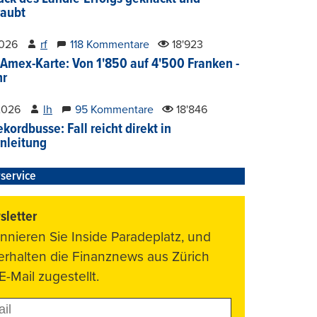
aubt
2026
rf
118 Kommentare
18'923
Amex-Karte: Von 1'850 auf 4'500 Franken -
hr
2026
lh
95 Kommentare
18'846
kordbusse: Fall reicht direkt in
nleitung
service
letter
nnieren Sie Inside Paradeplatz, und
 erhalten die Finanznews aus Zürich
E-Mail zugestellt.