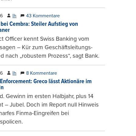
26
lh
43 Kommentare
 bei Cembra: Steiler Aufstieg von
ianer
t Officer kennt Swiss Banking vom
sagen – Kür zum Geschäftsleitungs-
ed nach „robustem Prozess“, sagt Bank.
26
lh
8 Kommentare
-Enforcement: Greco lässt Aktionäre im
ln
d. Gewinn im ersten Halbjahr, plus 14
t – Jubel. Doch im Report null Hinweis
harfes Finma-Eingreifen bei
spolicen.