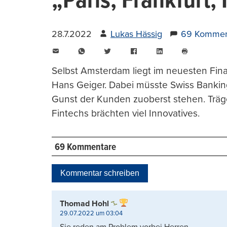
„Paris, Frankfurt,
28.7.2022
Lukas Hässig
69 Kommen
E-
WhatsApp
Twitter
Facebook
LinkedIn
Mail
Seite
drucken
Selbst Amsterdam liegt im neuesten Fina
Hans Geiger. Dabei müsste Swiss Banking
Gunst der Kunden zuoberst stehen. Träg
Fintechs brächten viel Innovatives.
69 Kommentare
Kommentar schreiben
Thomad Hohl
29.07.2022 um 03:04
Sie reden am Problem vorbei Herren