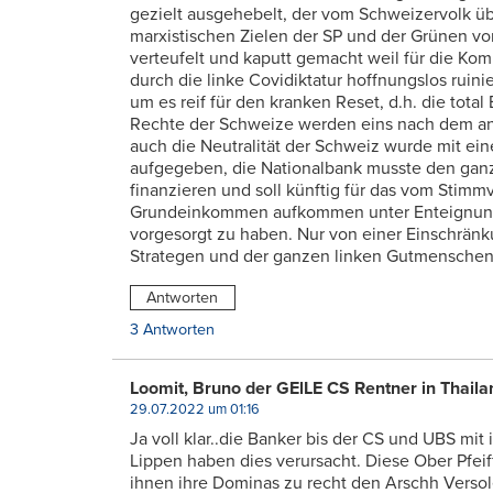
gezielt ausgehebelt, der vom Schweizervolk ü
marxistischen Zielen der SP und der Grünen v
verteufelt und kaputt gemacht weil für die Kom
durch die linke Covidiktatur hoffnungslos ruini
um es reif für den kranken Reset, d.h. die tot
Rechte der Schweize werden eins nach dem a
auch die Neutralität der Schweiz wurde mit ei
aufgegeben, die Nationalbank musste den ganz
finanzieren und soll künftig für das vom Stim
Grundeinkommen aufkommen unter Enteignung al
vorgesorgt zu haben. Nur von einer Einschrän
Strategen und der ganzen linken Gutmenschen,
Antworten
3 Antworten
Loomit, Bruno der GElLE CS Rentner in Thaila
29.07.2022 um 01:16
Ja voll klar..die Banker bis der CS und UBS mi
Lippen haben dies verursacht. Diese Ober Pfeiff
ihnen ihre Dominas zu recht den Arschh Verso